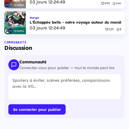
03
jours
12
:
24
:
48
290
166
+2 autres
Manga
L'Échappée belle - notre voyage autour du monde - 
03
jours
12
:
24
:
48
129
8
+2 autres
COMMUNAUTÉ
Discussion
Communauté
Connectez-vous pour publier — tout le monde peut lire
Se connecter pour publier