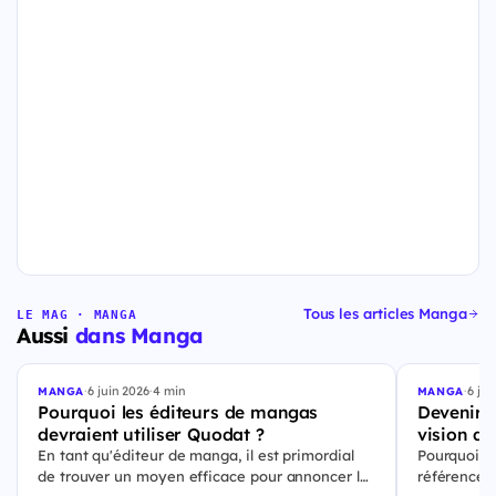
Tous les articles Manga
LE MAG · MANGA
Aussi
dans Manga
·
6 juin 2026
·
4 min
·
6 jui
MANGA
MANGA
Pourquoi les éditeurs de mangas
Devenir l
devraient utiliser Quodat ?
vision de
En tant qu'éditeur de manga, il est primordial
Pourquoi Q
de trouver un moyen efficace pour annoncer les
référence p