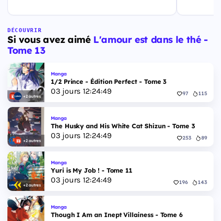
sorties de vos prochains titres. Quodat est la
culturelles.
solution qu'il vous faut pour atteindre un public
DÉCOUVRIR
Si vous avez aimé
L'amour est dans le thé -
Tome 13
Manga
1/2 Prince - Édition Perfect - Tome 3
03
jours
12
:
24
:
48
97
115
+2 autres
Manga
The Husky and His White Cat Shizun - Tome 3
03
jours
12
:
24
:
48
253
89
+2 autres
Manga
Yuri is My Job ! - Tome 11
03
jours
12
:
24
:
48
196
143
+2 autres
Manga
Though I Am an Inept Villainess - Tome 6