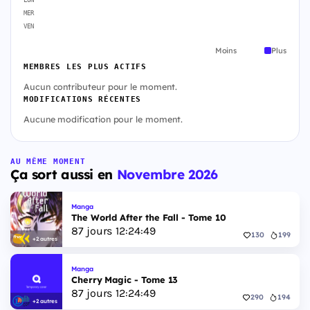
MER
VEN
Moins
Plus
MEMBRES LES PLUS ACTIFS
Aucun contributeur pour le moment.
MODIFICATIONS RÉCENTES
Aucune modification pour le moment.
AU MÊME MOMENT
Ça sort aussi en
Novembre 2026
Manga
The World After the Fall - Tome 10
87
jours
12
:
24
:
48
130
199
+2 autres
Manga
Cherry Magic - Tome 13
87
jours
12
:
24
:
48
290
194
+2 autres