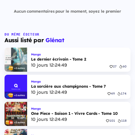
Aucun commentaires pour le moment, soyez le premier
DU MÊME ÉDITEUR
Aussi listé par
Glénat
Manga
Le dernier écrivain - Tome 2
10
jours
12
:
24
:
48
27
60
+2 autres
Manga
La sorcière aux champignons - Tome 7
10
jours
12
:
24
:
48
49
174
+2 autres
Manga
One Piece - Saison 1 - Vivre Cards - Tome 10
10
jours
12
:
24
:
48
101
118
+2 autres