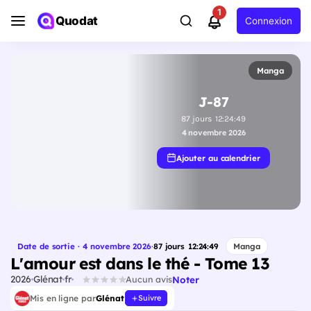
1
Quodat
Connexion
Manga
J-87
87
jours
12
:
24
:
48
4 novembre 2026
Ajouter au calendrier
Date de sortie · 4 novembre 2026
·
87
jours
12
:
24
:
48
Manga
L'amour est dans le thé - Tome 13
2026
Glénat
fr
Noter
Aucun avis
Mis en ligne par
Glénat
Suivre