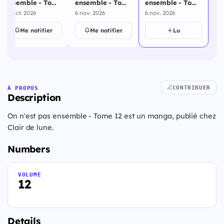
ensemble - Tome
ensemble - Tome
ensemble - Tome
10
11
12
23 oct. 2026
6 nov. 2026
6 nov. 2026
Me notifier
Me notifier
Lu
CONTRIBUER
À PROPOS
Description
On n'est pas ensemble - Tome 12 est un manga, publié chez
Clair de lune.
Numbers
VOLUME
12
Details