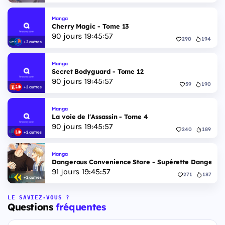
Manga
Cherry Magic - Tome 13
90
jours
19
:
45
:
56
290
194
+2 autres
Manga
Secret Bodyguard - Tome 12
90
jours
19
:
45
:
56
59
190
+2 autres
Manga
La voie de l'Assassin - Tome 4
90
jours
19
:
45
:
56
240
189
+2 autres
Manga
Dangerous Convenience Store - Supérette Dangereus
91
jours
19
:
45
:
56
271
187
+2 autres
LE SAVIEZ-VOUS ?
Questions
fréquentes