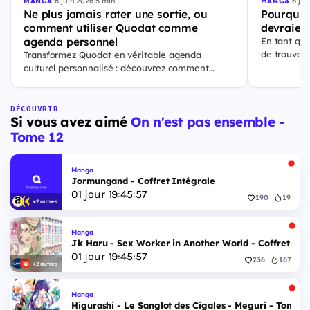
·
6 juin 2026
·
5 min
·
6 jui
MANGA
MANGA
Ne plus jamais rater une sortie, ou
Pourquoi
comment utiliser Quodat comme
devraient
agenda personnel
En tant qu'
de trouver
Transformez Quodat en véritable agenda
sorties de 
culturel personnalisé : découvrez comment
solution qu
ajouter vos sorties, suivre ce qui vous passionne
et rester à jour en un coup d’œil.
DÉCOUVRIR
Si vous avez aimé
On n'est pas ensemble -
Tome 12
Manga
Jormungand - Coffret Intégrale
01
jour
19
:
45
:
56
190
19
+2 autres
Manga
Jk Haru - Sex Worker in Another World - Coffret Int
01
jour
19
:
45
:
56
236
167
+2 autres
Manga
Higurashi - Le Sanglot des Cigales - Meguri - Tome 5