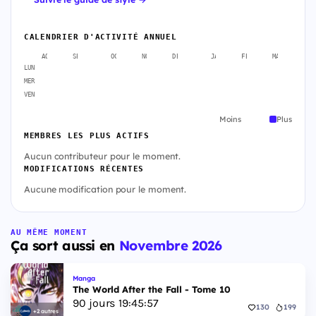
CALENDRIER D'ACTIVITÉ ANNUEL
AOÛT
SEPT.
OCT.
NOV.
DÉC.
JANV.
FÉVR.
MARS
A
LUN
MER
VEN
Moins
Plus
MEMBRES LES PLUS ACTIFS
Aucun contributeur pour le moment.
MODIFICATIONS RÉCENTES
Aucune modification pour le moment.
AU MÊME MOMENT
Ça sort aussi en
Novembre 2026
Manga
The World After the Fall - Tome 10
90
jours
19
:
45
:
56
130
199
+2 autres