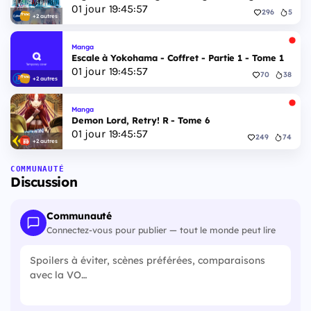
01
jour
19
:
45
:
56
296
5
+2 autres
Manga
Escale à Yokohama - Coffret - Partie 1 - Tome 1
01
jour
19
:
45
:
56
70
38
+2 autres
Manga
Demon Lord, Retry! R - Tome 6
01
jour
19
:
45
:
56
249
74
+2 autres
COMMUNAUTÉ
Discussion
Communauté
Connectez-vous pour publier — tout le monde peut lire