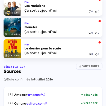
Film
Les Musiciens
Ça sort aujourd'hui !
0
0
+2 autres
Film
Planètes
Ça sort aujourd'hui !
0
0
+2 autres
Film
Le dernier pour la route
Ça sort aujourd'hui !
0
0
+2 autres
CONTRIBUER
VÉRIFICATION
Sources
Date confirmée le
9 juillet 2026
Amazon
·
amazon.fr
[1]
VÉRIFIÉE
Cultura
·
cultura.com
[2]
VÉRIFIÉE