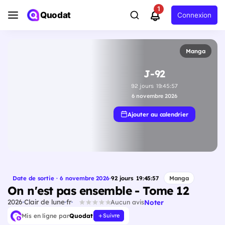
1
Quodat
Connexion
Manga
J-92
92
jours
19
:
45
:
56
6 novembre 2026
Ajouter au calendrier
Date de sortie · 6 novembre 2026
·
92
jours
19
:
45
:
56
Manga
On n'est pas ensemble - Tome 12
2026
Clair de lune
fr
Noter
Aucun avis
Mis en ligne par
Quodat
Suivre