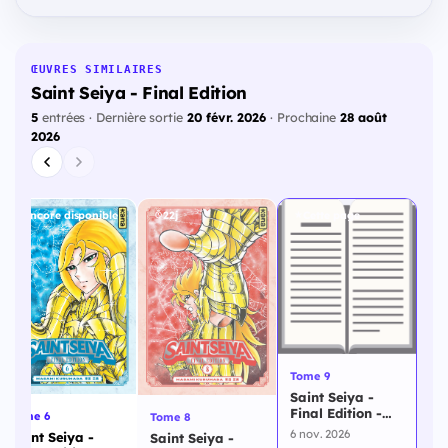
ŒUVRES SIMILAIRES
Saint Seiya - Final Edition
5
entrées · Dernière sortie
20 févr. 2026
· Prochaine
28 août
2026
Encore disponible
22j
Cette page
Tome 9
Saint Seiya -
Final Edition -
Tome 6
Tome 8
Tome 9
6 nov. 2026
Saint Seiya -
Saint Seiya -