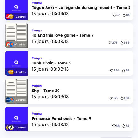
Manga
Tôgen Anki - La légende du sang maudit - Tome 27
15
jours
03
:
09
:
12
17
65
+2 autres
Manga
To End this love game - Tome 7
15
jours
03
:
09
:
12
276
133
+2 autres
Manga
Tank Chair - Tome 9
15
jours
03
:
09
:
12
156
54
+2 autres
Manga
Shy - Tome 29
15
jours
03
:
09
:
12
135
187
+2 autres
Manga
Princesse Puncheuse - Tome 9
15
jours
03
:
09
:
12
88
31
+2 autres