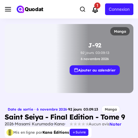
1
Quodat
Connexion
Manga
J-92
92
jours
03
:
09
:
12
6 novembre 2026
Ajouter au calendrier
Date de sortie · 6 novembre 2026
·
92
jours
03
:
09
:
12
Manga
Saint Seiya - Final Edition - Tome 9
2026
Masami Kurumada
Kana
Noter
Aucun avis
Mis en ligne par
Kana Éditions
Suivre