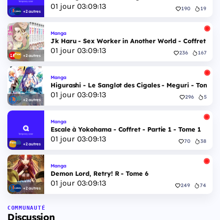
01
jour
03
:
09
:
12
190
19
+2 autres
Manga
Jk Haru - Sex Worker in Another World - Coffret Int
01
jour
03
:
09
:
12
236
167
+2 autres
Manga
Higurashi - Le Sanglot des Cigales - Meguri - Tome 5
01
jour
03
:
09
:
12
296
5
+2 autres
Manga
Escale à Yokohama - Coffret - Partie 1 - Tome 1
01
jour
03
:
09
:
12
70
38
+2 autres
Manga
Demon Lord, Retry! R - Tome 6
01
jour
03
:
09
:
12
249
74
+2 autres
COMMUNAUTÉ
Discussion