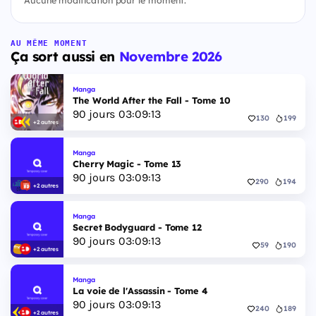
AU MÊME MOMENT
Ça sort aussi en
Novembre 2026
Manga
The World After the Fall - Tome 10
90
jours
03
:
09
:
12
130
199
+2 autres
Manga
Cherry Magic - Tome 13
90
jours
03
:
09
:
12
290
194
+2 autres
Manga
Secret Bodyguard - Tome 12
90
jours
03
:
09
:
12
59
190
+2 autres
Manga
La voie de l'Assassin - Tome 4
90
jours
03
:
09
:
12
240
189
+2 autres