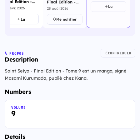
Final Edition -
Final Edition -
Lu
Tome 6
Tome 8
20 févr. 2026
28 août 2026
Lu
Me notifier
CONTRIBUER
À PROPOS
Description
Saint Seiya - Final Edition - Tome 9 est un manga, signé
Masami Kurumada, publié chez Kana.
Numbers
VOLUME
9
Details