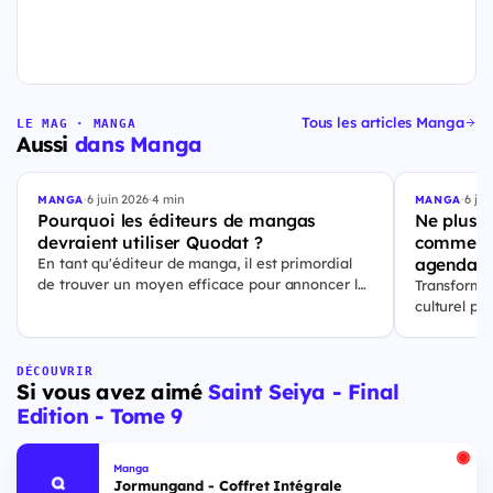
Tous les articles Manga
LE MAG · MANGA
Aussi
dans Manga
·
6 juin 2026
·
4 min
·
6 jui
MANGA
MANGA
Pourquoi les éditeurs de mangas
Ne plus j
devraient utiliser Quodat ?
comment 
agenda p
En tant qu'éditeur de manga, il est primordial
de trouver un moyen efficace pour annoncer les
Transforme
sorties de vos prochains titres. Quodat est la
culturel p
solution qu'il vous faut pour atteindre un public
ajouter vos
et rester à
DÉCOUVRIR
Si vous avez aimé
Saint Seiya - Final
Edition - Tome 9
Manga
Jormungand - Coffret Intégrale