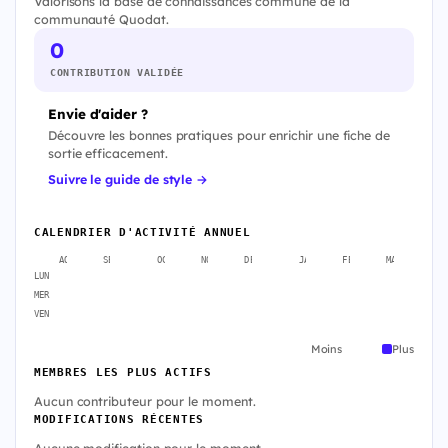
Valorisons la base de connaissances commune de la
communauté Quodat.
0
CONTRIBUTION VALIDÉE
Envie d'aider ?
Découvre les bonnes pratiques pour enrichir une fiche de
sortie efficacement.
Suivre le guide de style →
CALENDRIER D'ACTIVITÉ ANNUEL
AOÛT
SEPT.
OCT.
NOV.
DÉC.
JANV.
FÉVR.
MARS
A
LUN
MER
VEN
Moins
Plus
MEMBRES LES PLUS ACTIFS
Aucun contributeur pour le moment.
MODIFICATIONS RÉCENTES
Aucune modification pour le moment.