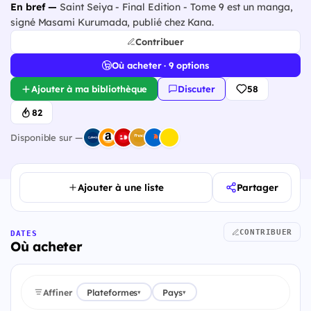
En bref —
Saint Seiya - Final Edition - Tome 9 est un manga,
signé Masami Kurumada, publié chez Kana.
Contribuer
Où acheter · 9 options
Ajouter à ma bibliothèque
Discuter
58
82
Disponible sur —
Ajouter à une liste
Partager
CONTRIBUER
DATES
Où acheter
Affiner
Plateformes
Pays
▾
▾