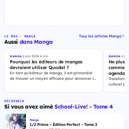
Tous les articles Manga
LE MAG · MANGA
Aussi
dans Manga
·
6 juin 2026
·
4 min
·
6 jui
MANGA
MANGA
Pourquoi les éditeurs de mangas
Ne plus j
devraient utiliser Quodat ?
comment 
agenda p
En tant qu'éditeur de manga, il est primordial
de trouver un moyen efficace pour annoncer les
Transforme
sorties de vos prochains titres. Quodat est la
culturel p
solution qu'il vous faut pour atteindre un public
ajouter vos
et rester à
DÉCOUVRIR
Si vous avez aimé
School-Live! - Tome 4
Manga
1/2 Prince - Édition Perfect - Tome 3