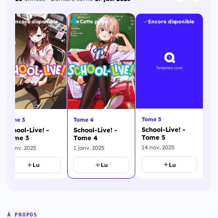
Encore disponible
Cette page
Encore disponible
Tome 5
To
Tome 3
Tome 4
School-Live! -
Sc
School-Live! -
School-Live! -
Tome 5
To
Tome 3
Tome 4
14 nov. 2025
14
1 janv. 2025
1 janv. 2025
Lu
Lu
Lu
À PROPOS