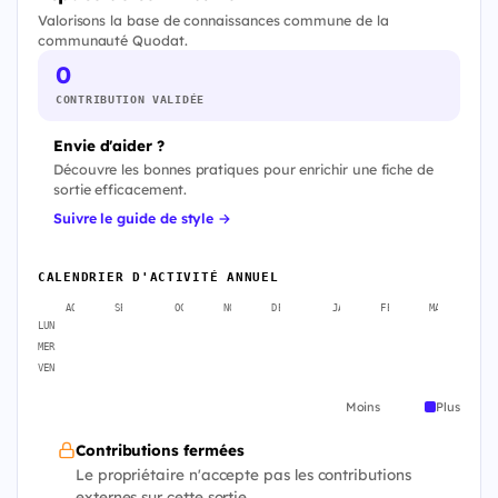
Valorisons la base de connaissances commune de la
communauté Quodat.
0
CONTRIBUTION VALIDÉE
Envie d'aider ?
Découvre les bonnes pratiques pour enrichir une fiche de
sortie efficacement.
Suivre le guide de style →
CALENDRIER D'ACTIVITÉ ANNUEL
AOÛT
SEPT.
OCT.
NOV.
DÉC.
JANV.
FÉVR.
MARS
A
LUN
MER
VEN
Moins
Plus
Contributions fermées
Le propriétaire n'accepte pas les contributions
externes sur cette sortie.