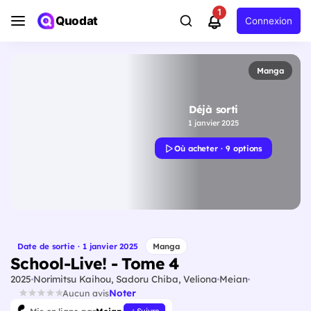
1
Quodat
Connexion
Manga
Déjà sorti
1 janvier 2025
Où acheter · 9 options
Date de sortie · 1 janvier 2025
Manga
School-Live! - Tome 4
2025
Norimitsu Kaihou, Sadoru Chiba, Veliona
Meian
Noter
Aucun avis