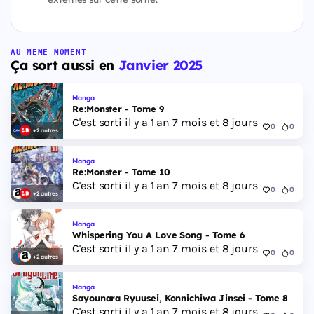
AU MÊME MOMENT
Ça sort aussi en
Janvier 2025
Manga
Re:Monster - Tome 9
C'est sorti il y a 1 an 7 mois et 8 jours
0
0
+2 autres
Manga
Re:Monster - Tome 10
C'est sorti il y a 1 an 7 mois et 8 jours
0
0
+2 autres
Manga
Whispering You A Love Song - Tome 6
C'est sorti il y a 1 an 7 mois et 8 jours
0
0
+2 autres
Manga
Sayounara Ryuusei, Konnichiwa Jinsei - Tome 8
C'est sorti il y a 1 an 7 mois et 8 jours