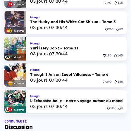
03
jours
07
:
30
:
43
97
115
+2 autres
Manga
The Husky and His White Cat Shizun - Tome 3
03
jours
07
:
30
:
43
253
89
+2 autres
Manga
Yuri is My Job ! - Tome 11
03
jours
07
:
30
:
43
196
143
+2 autres
Manga
Though I Am an Inept Villainess - Tome 6
03
jours
07
:
30
:
43
290
166
+2 autres
Manga
L'Échappée belle - notre voyage autour du monde - 
03
jours
07
:
30
:
43
129
8
+2 autres
COMMUNAUTÉ
Discussion