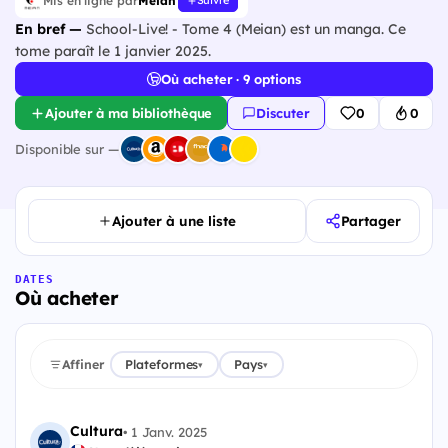
Mis en ligne par
Meian
Suivre
En bref —
School-Live! - Tome 4 (Meian) est un manga. Ce
tome paraît le 1 janvier 2025.
Où acheter · 9 options
Ajouter à ma bibliothèque
Discuter
0
0
Disponible sur —
Ajouter à une liste
Partager
DATES
Où acheter
Affiner
Plateformes
Pays
▾
▾
Cultura
•
1 Janv. 2025