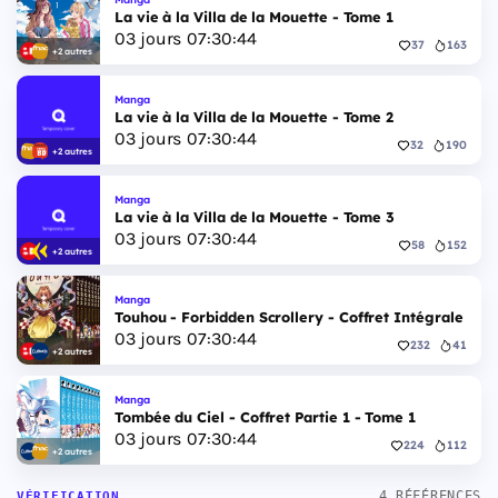
La vie à la Villa de la Mouette - Tome 1
03
jours
07
:
30
:
43
37
163
+2 autres
Manga
La vie à la Villa de la Mouette - Tome 2
03
jours
07
:
30
:
43
32
190
+2 autres
Manga
La vie à la Villa de la Mouette - Tome 3
03
jours
07
:
30
:
43
58
152
+2 autres
Manga
Touhou - Forbidden Scrollery - Coffret Intégrale
03
jours
07
:
30
:
43
232
41
+2 autres
Manga
Tombée du Ciel - Coffret Partie 1 - Tome 1
03
jours
07
:
30
:
43
224
112
+2 autres
4 RÉFÉRENCES
VÉRIFICATION