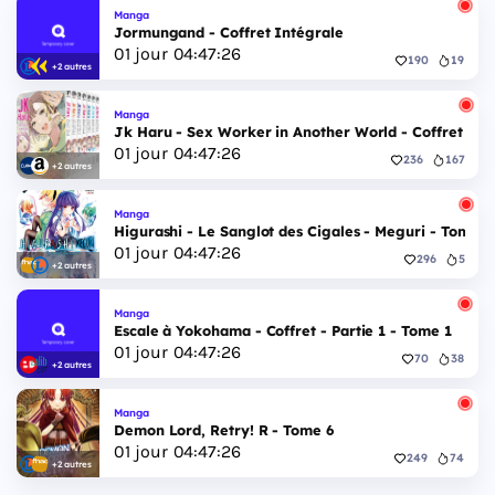
Manga
Jormungand - Coffret Intégrale
01
jour
04
:
47
:
25
190
19
+2 autres
Manga
Jk Haru - Sex Worker in Another World - Coffret Int
01
jour
04
:
47
:
25
236
167
+2 autres
Manga
Higurashi - Le Sanglot des Cigales - Meguri - Tome 5
01
jour
04
:
47
:
25
296
5
+2 autres
Manga
Escale à Yokohama - Coffret - Partie 1 - Tome 1
01
jour
04
:
47
:
25
70
38
+2 autres
Manga
Demon Lord, Retry! R - Tome 6
01
jour
04
:
47
:
25
249
74
+2 autres