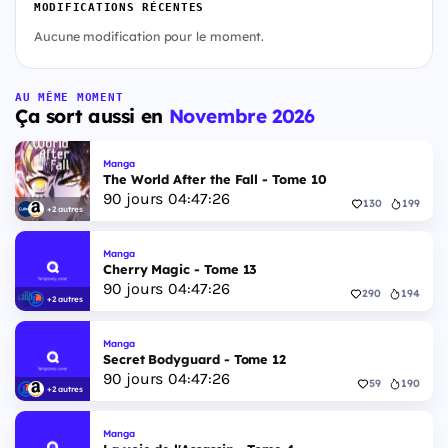
MODIFICATIONS RÉCENTES
Aucune modification pour le moment.
AU MÊME MOMENT
Ça sort aussi en
Novembre 2026
Manga
The World After the Fall - Tome 10
90
jours
04
:
47
:
25
130
199
+2 autres
Manga
Cherry Magic - Tome 13
90
jours
04
:
47
:
25
290
194
+2 autres
Manga
Secret Bodyguard - Tome 12
90
jours
04
:
47
:
25
59
190
+2 autres
Manga