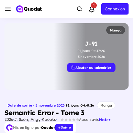
1
Quodat
Connexion
Manga
J-91
91
jours
04
:
47
:
25
5 novembre 2026
Ajouter au calendrier
Date de sortie · 5 novembre 2026
·
91
jours
04
:
47
:
25
Manga
Semantic Error - Tome 3
2026
J. Soori, Angy
Kbooks
Noter
Aucun avis
Mis en ligne par
Quodat
Suivre