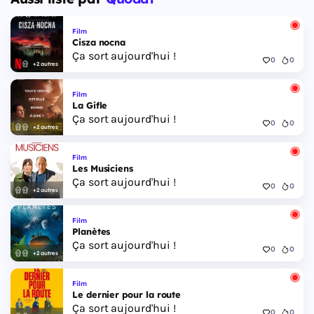
Film
Cisza nocna
Ça sort aujourd'hui !
0
0
+2 autres
Film
La Gifle
Ça sort aujourd'hui !
0
0
+2 autres
Film
Les Musiciens
Ça sort aujourd'hui !
0
0
+2 autres
Film
Planètes
Ça sort aujourd'hui !
0
0
+2 autres
Film
Le dernier pour la route
Ça sort aujourd'hui !
0
0