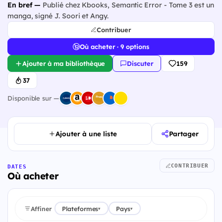
En bref —
Publié chez Kbooks, Semantic Error - Tome 3 est un
manga, signé J. Soori et Angy.
Contribuer
Où acheter · 9 options
Ajouter à ma bibliothèque
Discuter
159
37
Disponible sur —
Ajouter à une liste
Partager
CONTRIBUER
DATES
Où acheter
Affiner
Plateformes
Pays
▾
▾