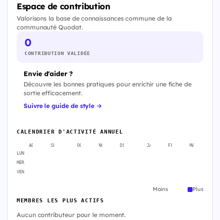
Espace de contribution
Valorisons la base de connaissances commune de la
communauté Quodat.
0
CONTRIBUTION VALIDÉE
Envie d'aider ?
Découvre les bonnes pratiques pour enrichir une fiche de
sortie efficacement.
Suivre le guide de style →
CALENDRIER D'ACTIVITÉ ANNUEL
AOÛT
SEPT.
OCT.
NOV.
DÉC.
JANV.
FÉVR.
MARS
A
LUN
MER
VEN
Moins
Plus
MEMBRES LES PLUS ACTIFS
Aucun contributeur pour le moment.