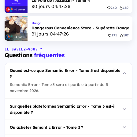
La voie de l'Assassin - Tome 4
90
jours
04
:
47
:
25
240
189
+2 autres
Manga
Dangerous Convenience Store - Supérette Dangereus
91
jours
04
:
47
:
25
271
187
+2 autres
LE SAVIEZ-VOUS ?
Questions
fréquentes
Quand est-ce que Semantic Error - Tome 3 est disponible
?
Semantic Error - Tome 3 sera disponible à partir du 5
novembre 2026.
Sur quelles plateformes Semantic Error - Tome 3 est-il
disponible ?
Où acheter Semantic Error - Tome 3 ?