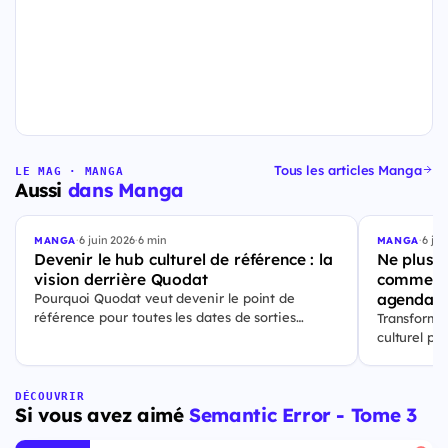
Tous les articles Manga
LE MAG · MANGA
Aussi
dans Manga
·
6 juin 2026
·
6 min
·
6 jui
MANGA
MANGA
Devenir le hub culturel de référence : la
Ne plus j
vision derrière Quodat
comment 
agenda p
Pourquoi Quodat veut devenir le point de
référence pour toutes les dates de sorties
Transforme
culturelles.
culturel p
ajouter vos
et rester à
DÉCOUVRIR
Si vous avez aimé
Semantic Error - Tome 3