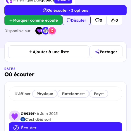
Mis en ligne par
Quodat
Suivre
Où écouter · 3 options
Marquer comme écouté
Discuter
0
0
Disponible sur —
Ajouter à une liste
Partager
DATES
Où écouter
Affiner
Physique
Plateformes
Pays
▾
▾
Deezer
•
6 Juin 2025
C'est déjà sorti
Écouter