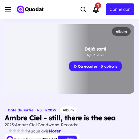
1
Quodat
Connexion
Album
Déjà sorti
6 juin 2025
Où écouter · 3 options
Date de sortie · 6 juin 2025
Album
Ambre Ciel - still, there is the sea
2025
Ambre Ciel
Gondwana Records
Noter
Aucun avis