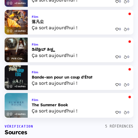
0
0
+2 autres
Film
落凡尘
Ça sort aujourd'hui !
0
0
+2 autres
Film
ಡಿಟೆಕ್ವೀವ್ ತೀಕ್ಷ್ಣ
Ça sort aujourd'hui !
0
0
PVR Cinemas
Film
Bande-son pour un coup d'État
Ça sort aujourd'hui !
0
0
+2 autres
Film
The Summer Book
Ça sort aujourd'hui !
0
0
+2 autres
5 RÉFÉRENCES
VÉRIFICATION
Sources