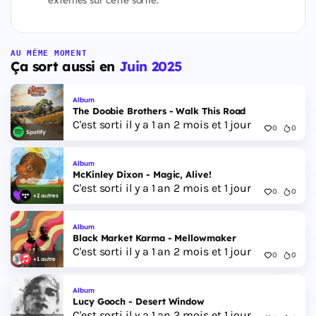
AU MÊME MOMENT
Ça sort aussi en
Juin 2025
Album
The Doobie Brothers - Walk This Road
C'est sorti il y a 1 an 2 mois et 1 jour
0
0
Spotify
Album
McKinley Dixon - Magic, Alive!
C'est sorti il y a 1 an 2 mois et 1 jour
0
0
+2 autres
Album
Black Market Karma - Mellowmaker
C'est sorti il y a 1 an 2 mois et 1 jour
0
0
+1 autre
Album
Lucy Gooch - Desert Window
C'est sorti il y a 1 an 2 mois et 1 jour