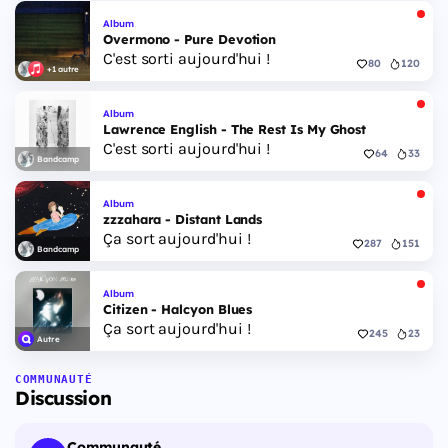
Album
Overmono - Pure Devotion
C'est sorti aujourd'hui !
80
120
+1 autre
Album
Lawrence English - The Rest Is My Ghost
C'est sorti aujourd'hui !
64
33
Bandcamp
Album
zzzahara - Distant Lands
Ça sort aujourd'hui !
287
151
Bandcamp
Album
Citizen - Halcyon Blues
Ça sort aujourd'hui !
245
23
Autre
COMMUNAUTÉ
Discussion
Communauté