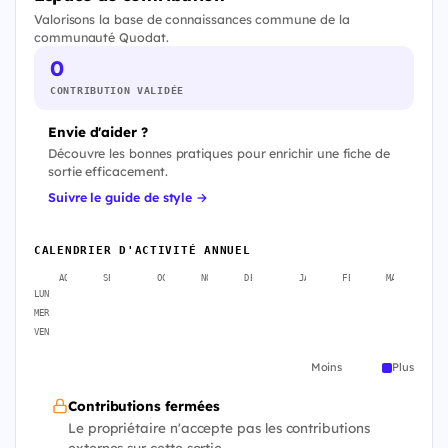
Valorisons la base de connaissances commune de la
communauté Quodat.
0
CONTRIBUTION VALIDÉE
Envie d'aider ?
Découvre les bonnes pratiques pour enrichir une fiche de
sortie efficacement.
Suivre le guide de style →
CALENDRIER D'ACTIVITÉ ANNUEL
AOÛT
SEPT.
OCT.
NOV.
DÉC.
JANV.
FÉVR.
MARS
A
LUN
MER
VEN
Moins
Plus
Contributions fermées
Le propriétaire n'accepte pas les contributions
externes sur cette sortie.