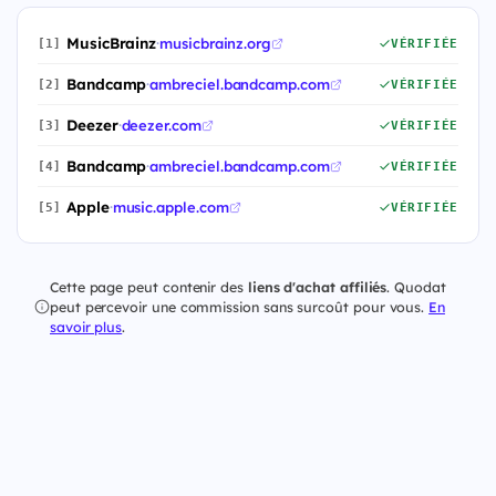
MusicBrainz
·
musicbrainz.org
[1]
VÉRIFIÉE
Bandcamp
·
ambreciel.bandcamp.com
[2]
VÉRIFIÉE
Deezer
·
deezer.com
[3]
VÉRIFIÉE
Bandcamp
·
ambreciel.bandcamp.com
[4]
VÉRIFIÉE
Apple
·
music.apple.com
[5]
VÉRIFIÉE
Cette page peut contenir des
liens d'achat affiliés
. Quodat
peut percevoir une commission sans surcoût pour vous.
En
savoir plus
.