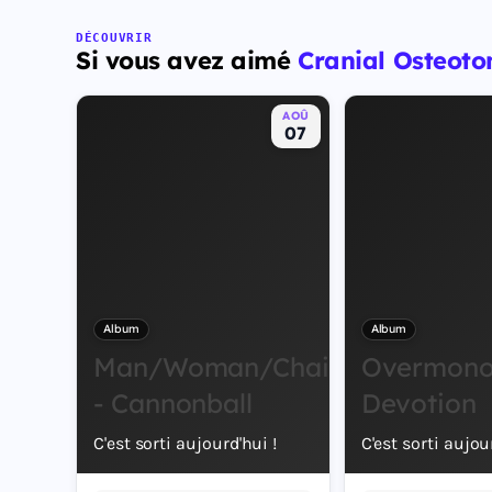
DÉCOUVRIR
Si vous avez aimé
Cranial Osteoto
AOÛ
07
Album
Album
Man/Woman/Chainsaw
Overmono 
- Cannonball
Devotion
C'est sorti aujourd'hui !
C'est sorti aujou