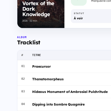
Marquez-le comm
Vortex of the
Dark
Knowledge
STATUT
À voir
2026 · 32 min
ALBUM
Tracklist
#
TITRE
Praecursor
01
Thanatomorpheus
02
Hideous Monument of Ambrosial Pulchritude
03
Dipping into Sombre Quagmire
04