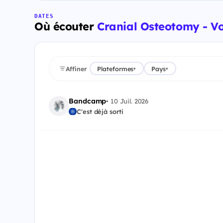
DATES
Où écouter
Cranial Osteotomy - V
Affiner
Plateformes
Pays
▾
▾
Bandcamp
•
10 Juil. 2026
C'est déjà sorti