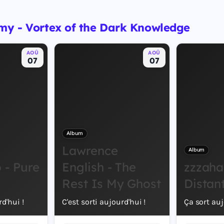
my - Vortex of the Dark Knowledge
AOÛ
AOÛ
07
07
Album
Lawrence
Album
- Pure
English - The
zzzaha
Rest Is My Ghost
Distan
rd'hui !
C'est sorti aujourd'hui !
Ça sort auj