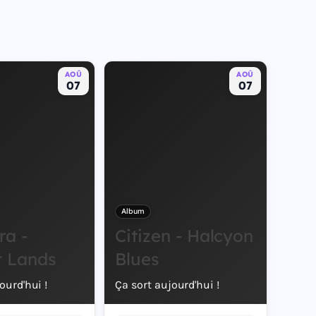
AOÛ
AOÛ
07
07
Album
ra -
Citizen - Halcyon
t Lands
Blues
ourd'hui !
Ça sort aujourd'hui !