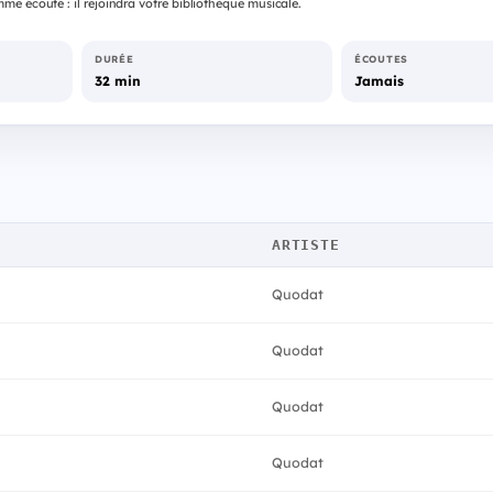
e écouté : il rejoindra votre bibliothèque musicale.
DURÉE
ÉCOUTES
32 min
Jamais
ARTISTE
Quodat
Quodat
Quodat
Quodat