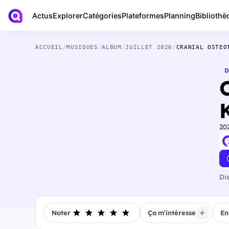
Actus
Bibliothè
Explorer
Catégories
Plateformes
Planning
ACCUEIL
/
MUSIQUES
/
ALBUM
/
JUILLET 2026
/
CRANIAL OSTEO
D
20
Di
Noter
Ça m'intéresse
En