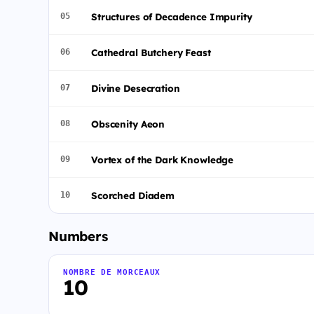
Structures of Decadence Impurity
05
Cathedral Butchery Feast
06
Divine Desecration
07
Obscenity Aeon
08
Vortex of the Dark Knowledge
09
Scorched Diadem
10
Numbers
NOMBRE DE MORCEAUX
10