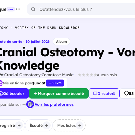
que
new
TOMY - VORTEX OF THE DARK KNOWLEDGE
ate de sortie · 10 juillet 2026
Album
Cranial Osteotomy - Vor
Knowledge
26
Cranial Osteotomy
Comatose Music
Aucun avis
Mis en ligne par
Quodat
Suivre
Où écouter
Marquer comme écouté
Discuter
·
1
53
sponible sur —
Voir les plateformes
registré
Écouté
Mes listes