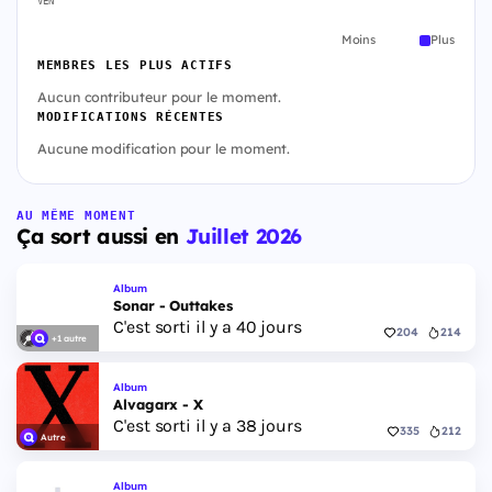
VEN
Moins
Plus
MEMBRES LES PLUS ACTIFS
Aucun contributeur pour le moment.
MODIFICATIONS RÉCENTES
Aucune modification pour le moment.
AU MÊME MOMENT
Ça sort aussi en
Juillet 2026
Album
Sonar - Outtakes
C'est sorti il y a 40 jours
204
214
+1 autre
Album
Alvagarx - X
C'est sorti il y a 38 jours
335
212
Autre
Album