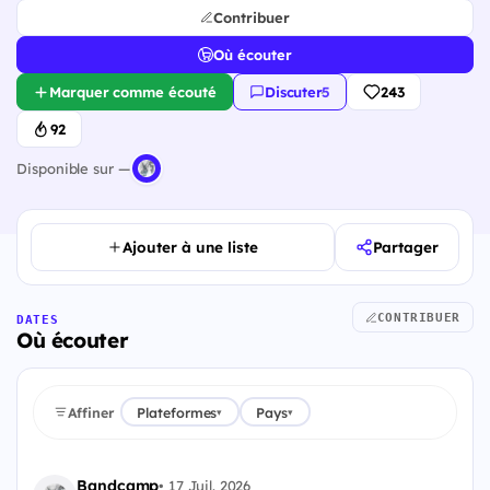
Contribuer
Où écouter
Marquer comme écouté
Discuter
·
5
243
92
Disponible sur —
Ajouter à une liste
Partager
CONTRIBUER
DATES
Où écouter
Affiner
Plateformes
Pays
▾
▾
Bandcamp
•
17 Juil. 2026