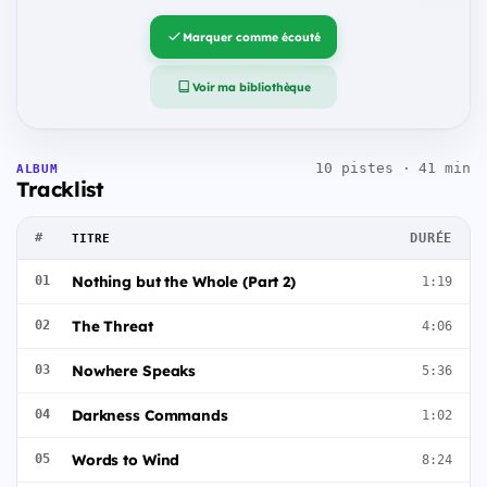
Marquer comme écouté
Voir ma bibliothèque
10 pistes · 41 min
ALBUM
Tracklist
#
DURÉE
TITRE
Nothing but the Whole (Part 2)
01
1:19
The Threat
02
4:06
Nowhere Speaks
03
5:36
Darkness Commands
04
1:02
Words to Wind
05
8:24