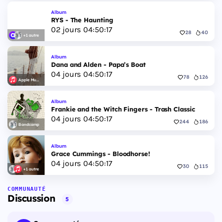
Album
RYS - The Haunting
02
jours
04
:
50
:
17
28
40
+1 autre
Album
Dana and Alden - Papa’s Boat
04
jours
04
:
50
:
17
78
126
Apple Music
Album
Frankie and the Witch Fingers - Trash Classic
04
jours
04
:
50
:
17
244
186
Bandcamp
Album
Grace Cummings - Bloodhorse!
04
jours
04
:
50
:
17
30
115
+1 autre
COMMUNAUTÉ
Discussion
5