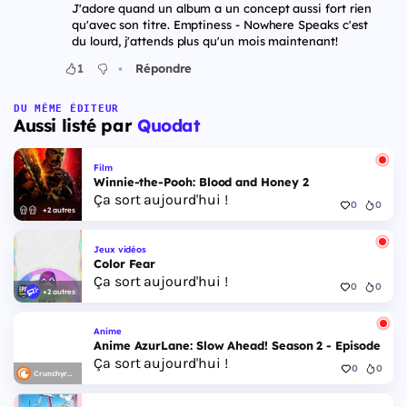
J'adore quand un album a un concept aussi fort rien
qu'avec son titre. Emptiness - Nowhere Speaks c'est
du lourd, j'attends plus qu'un mois maintenant!
•
1
Répondre
DU MÊME ÉDITEUR
Aussi listé par
Quodat
Film
Winnie-the-Pooh: Blood and Honey 2
Ça sort aujourd'hui !
0
0
+2 autres
Jeux vidéos
Color Fear
Ça sort aujourd'hui !
0
0
+2 autres
Anime
Anime AzurLane: Slow Ahead! Season 2 - Episode 6
Ça sort aujourd'hui !
0
0
Crunchyroll