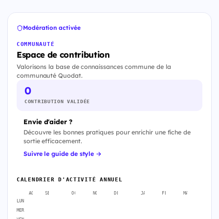
Modération activée
COMMUNAUTÉ
Espace de contribution
Valorisons la base de connaissances commune de la
communauté Quodat.
0
CONTRIBUTION VALIDÉE
Envie d'aider ?
Découvre les bonnes pratiques pour enrichir une fiche de
sortie efficacement.
Suivre le guide de style →
CALENDRIER D'ACTIVITÉ ANNUEL
AOÛT
SEPT.
OCT.
NOV.
DÉC.
JANV.
FÉVR.
MARS
AVR
LUN
MER