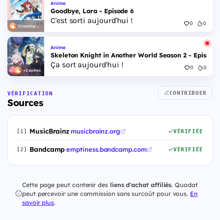
Anime
Goodbye, Lara - Episode 6
C'est sorti aujourd'hui !
0
0
Crunchyroll
Anime
Skeleton Knight in Another World Season 2 - Episode 
Ça sort aujourd'hui !
0
0
+2 autres
CONTRIBUER
VÉRIFICATION
Sources
MusicBrainz
·
musicbrainz.org
[1]
VÉRIFIÉE
Bandcamp
·
emptiness.bandcamp.com
[2]
VÉRIFIÉE
Cette page peut contenir des
liens d'achat affiliés
. Quodat
peut percevoir une commission sans surcoût pour vous.
En
savoir plus
.