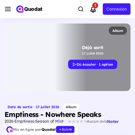
1
Quodat
Connexion
Album
Déjà sorti
17 juillet 2026
Où écouter · 1 option
Date de sortie · 17 juillet 2026
Album
Emptiness - Nowhere Speaks
2026
Emptiness
Season of Mist
Noter
Aucun avis
Mis en ligne par
Quodat
Suivre