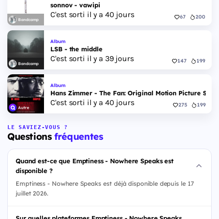
sonnov - vawipi
C'est sorti il y a 40 jours
67
200
Bandcamp
Album
LSB - the middle
C'est sorti il y a 39 jours
147
199
Bandcamp
Album
Hans Zimmer - The Fan: Original Motion Picture Scor
C'est sorti il y a 40 jours
275
199
Autre
LE SAVIEZ-VOUS ?
Questions
fréquentes
Quand est-ce que Emptiness - Nowhere Speaks est
disponible ?
Emptiness - Nowhere Speaks est déjà disponible depuis le 17
juillet 2026.
Sur quelles plateformes Emptiness - Nowhere Speaks