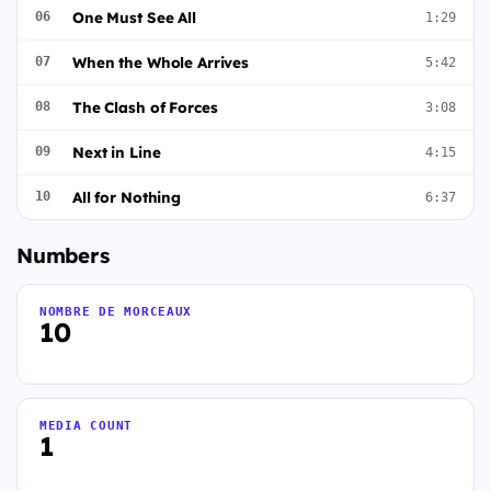
One Must See All
06
1:29
When the Whole Arrives
07
5:42
The Clash of Forces
08
3:08
Next in Line
09
4:15
All for Nothing
10
6:37
Numbers
NOMBRE DE MORCEAUX
10
MEDIA COUNT
1