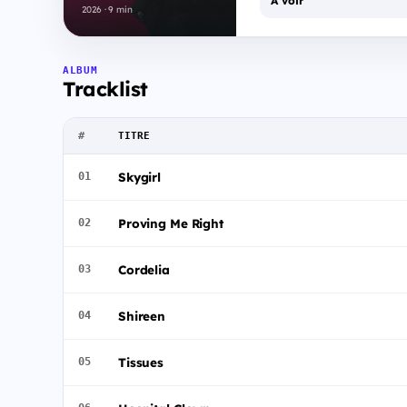
À voir
2026 · 9 min
ALBUM
Tracklist
#
TITRE
Skygirl
01
Proving Me Right
02
Cordelia
03
Shireen
04
Tissues
05