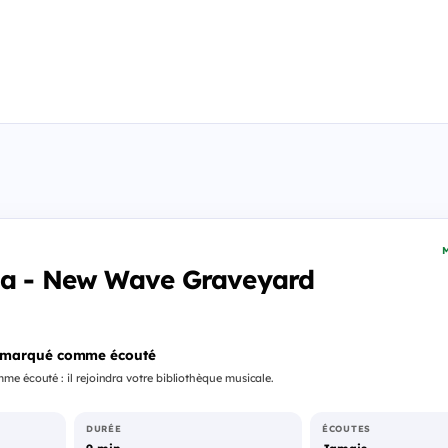
M
ta - New Wave Graveyard
 marqué comme écouté
e écouté : il rejoindra votre bibliothèque musicale.
DURÉE
ÉCOUTES