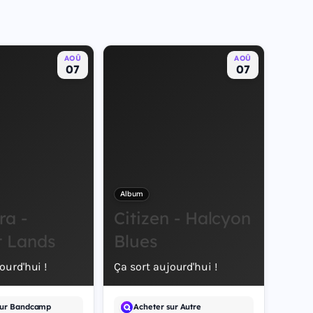
AOÛ
AOÛ
07
07
Album
ra -
Citizen - Halcyon
t Lands
Blues
ourd'hui !
Ça sort aujourd'hui !
sur Bandcamp
Acheter sur Autre