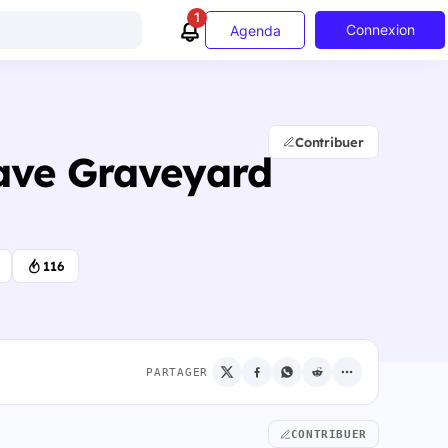
1
Connexion
Agenda
Contribuer
ave Graveyard
116
PARTAGER
CONTRIBUER