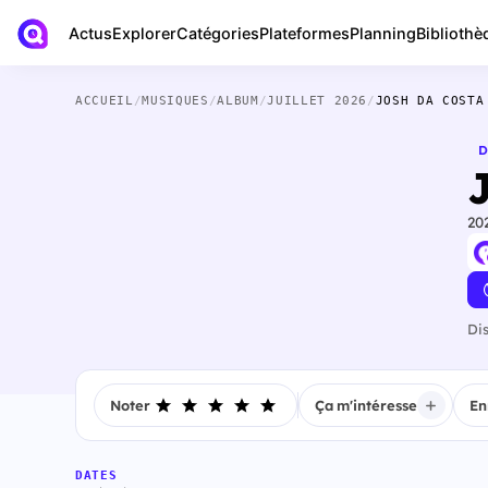
Actus
Bibliothè
Explorer
Catégories
Plateformes
Planning
ACCUEIL
/
MUSIQUES
/
ALBUM
/
JUILLET 2026
/
JOSH DA COSTA
D
20
Di
Noter
Ça m'intéresse
En
DATES