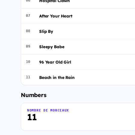
Hospital Clown
06
After Your Heart
07
Slip By
08
Sleepy Babe
09
96 Year Old Girl
10
Beach in the Rain
11
Numbers
NOMBRE DE MORCEAUX
11