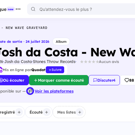
que
new
 - NEW WAVE GRAVEYARD
ate de sortie · 24 juillet 2026
Album
Josh da Costa - New W
26
Josh da Costa
Stones Throw Records
Aucun avis
Mis en ligne par
Quodat
Suivre
Où écouter
Marquer comme écouté
Discuter
·
4
88
sponible sur —
Voir les plateformes
registré
Écouté
Mes listes