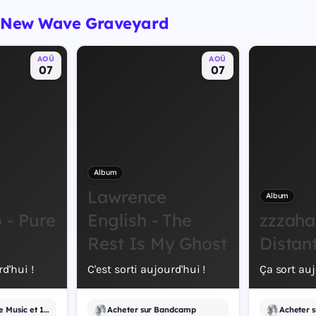
- New Wave Graveyard
AOÛ
AOÛ
07
07
Album
Lawrence
Album
- Pure
English - The
zzzaha
Rest Is My Ghost
Distan
rd'hui !
C'est sorti aujourd'hui !
Ça sort auj
Écouter sur Apple Music et 1 autre
Acheter sur Bandcamp
Acheter 