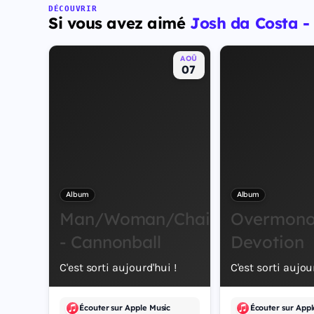
DÉCOUVRIR
Si vous avez aimé
Josh da Costa 
AOÛ
07
Album
Album
Man/Woman/Chainsaw
Overmono 
- Cannonball
Devotion
C'est sorti aujourd'hui !
C'est sorti aujou
Écouter sur Apple Music