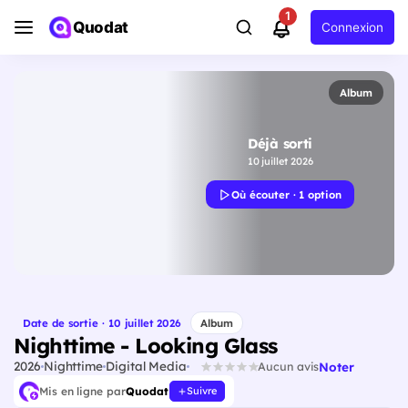
1
Quodat
Connexion
Album
Déjà sorti
10 juillet 2026
Où écouter · 1 option
Date de sortie · 10 juillet 2026
Album
Nighttime - Looking Glass
2026
Nighttime
Digital Media
Noter
Aucun avis
Mis en ligne par
Quodat
Suivre