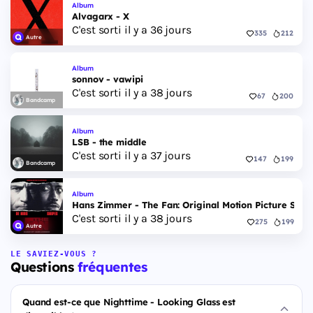
Album
Alvagarx - X
C'est sorti il y a 36 jours
335
212
Autre
Album
sonnov - vawipi
C'est sorti il y a 38 jours
67
200
Bandcamp
Album
LSB - the middle
C'est sorti il y a 37 jours
147
199
Bandcamp
Album
Hans Zimmer - The Fan: Original Motion Picture Scor
C'est sorti il y a 38 jours
275
199
Autre
LE SAVIEZ-VOUS ?
Questions
fréquentes
Quand est-ce que Nighttime - Looking Glass est