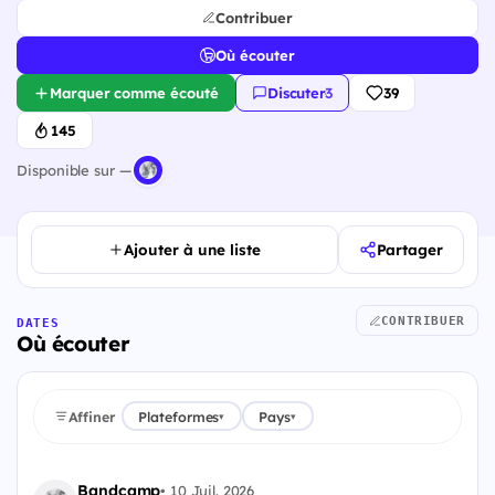
Contribuer
Où écouter
Marquer comme écouté
Discuter
·
3
39
145
Disponible sur —
Ajouter à une liste
Partager
CONTRIBUER
DATES
Où écouter
Affiner
Plateformes
Pays
▾
▾
Bandcamp
•
10 Juil. 2026