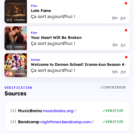
Film
Late Fame
Ça sort aujourd'hui !
0
0
+2 autres
Film
Your Heart Will Be Broken
Ça sort aujourd'hui !
1
1
+2 autres
Anime
Welcome to Demon School! Iruma-kun Season 4 - Epi
Ça sort aujourd'hui !
0
0
+2 autres
CONTRIBUER
VÉRIFICATION
Sources
MusicBrainz
·
musicbrainz.org
[1]
VÉRIFIÉE
Bandcamp
·
nighttimes.bandcamp.com
[2]
VÉRIFIÉE