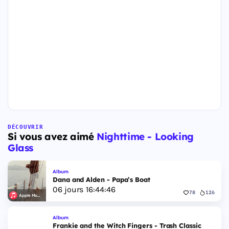
DÉCOUVRIR
Si vous avez aimé
Nighttime - Looking
Glass
Album
Dana and Alden - Papa’s Boat
06
jours
16
:
44
:
45
78
126
Apple Music
Album
Frankie and the Witch Fingers - Trash Classic