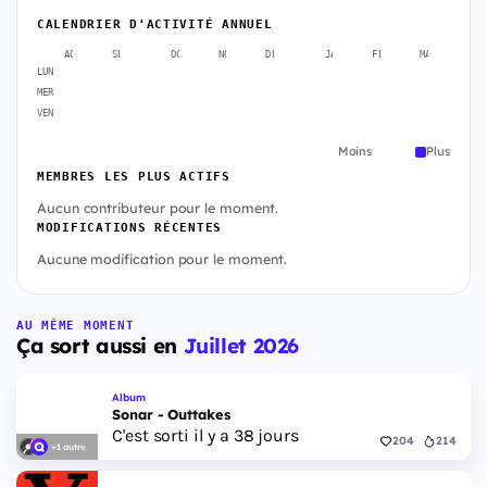
CALENDRIER D'ACTIVITÉ ANNUEL
AOÛT
SEPT.
OCT.
NOV.
DÉC.
JANV.
FÉVR.
MARS
A
LUN
MER
VEN
Moins
Plus
MEMBRES LES PLUS ACTIFS
Aucun contributeur pour le moment.
MODIFICATIONS RÉCENTES
Aucune modification pour le moment.
AU MÊME MOMENT
Ça sort aussi en
Juillet 2026
Album
Sonar - Outtakes
C'est sorti il y a 38 jours
204
214
+1 autre