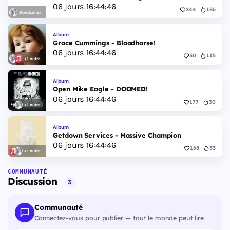
06
jours
16
:
44
:
45
244
186
Bandcamp
Album
Grace Cummings - Bloodhorse!
06
jours
16
:
44
:
45
30
115
+1 autre
Album
Open Mike Eagle - DOOMED!
06
jours
16
:
44
:
45
177
30
+1 autre
Album
Getdown Services - Massive Champion
06
jours
16
:
44
:
45
168
53
+1 autre
COMMUNAUTÉ
Discussion
3
Communauté
Connectez-vous pour publier — tout le monde peut lire