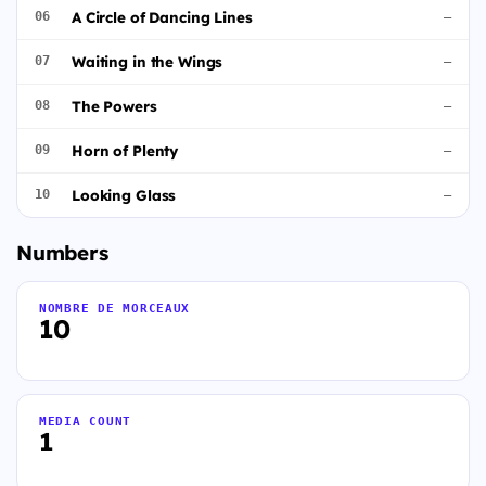
A Circle of Dancing Lines
06
—
Waiting in the Wings
07
—
The Powers
08
—
Horn of Plenty
09
—
Looking Glass
10
—
Numbers
NOMBRE DE MORCEAUX
10
MEDIA COUNT
1