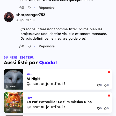
•
3
Répondre
sharpranger752
Aujourd'hui
Ça sonne intéressant comme titre! J'aime bien les
projets avec une identité visuelle et sonore marquée.
Je vais definitivement suivre ça de près!
•
0
Répondre
DU MÊME ÉDITEUR
Aussi listé par
Quodat
Film
At Night
Ça sort aujourd'hui !
0
0
Pathé
Film
La Pat’ Patrouille : Le film mission Dino
Ça sort aujourd'hui !
0
0
+2 autres