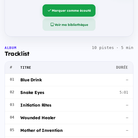
Marquer comme écouté
Voir ma bibliothèque
10 pistes · 5 min
ALBUM
Tracklist
#
DURÉE
TITRE
Blue Drink
01
—
Snake Eyes
02
5:01
Initiation Rites
03
—
Wounded Healer
04
—
Mother of Invention
05
—