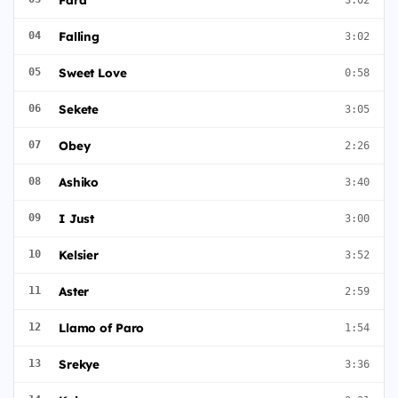
Falling
04
3:02
Sweet Love
05
0:58
Sekete
06
3:05
Obey
07
2:26
Ashiko
08
3:40
I Just
09
3:00
Kelsier
10
3:52
Aster
11
2:59
Llamo of Paro
12
1:54
Srekye
13
3:36