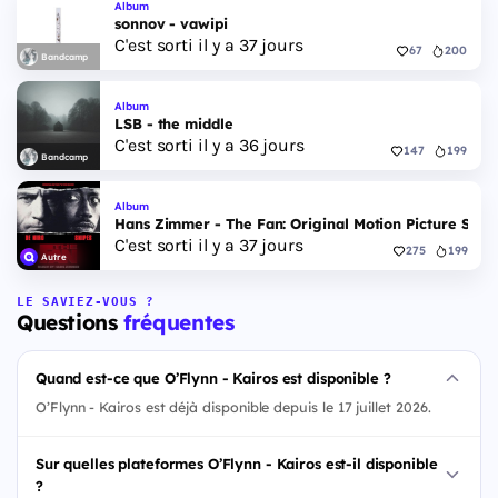
Album
sonnov - vawipi
C'est sorti il y a 37 jours
67
200
Bandcamp
Album
LSB - the middle
C'est sorti il y a 36 jours
147
199
Bandcamp
Album
Hans Zimmer - The Fan: Original Motion Picture Scor
C'est sorti il y a 37 jours
275
199
Autre
LE SAVIEZ-VOUS ?
Questions
fréquentes
Quand est-ce que O’Flynn - Kairos est disponible ?
O’Flynn - Kairos est déjà disponible depuis le 17 juillet 2026.
Sur quelles plateformes O’Flynn - Kairos est-il disponible
?