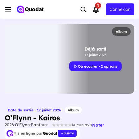
1
Quodat
Connexion
Album
Déjà sorti
17 juillet 2026
Où écouter · 2 options
Date de sortie · 17 juillet 2026
Album
O’Flynn - Kairos
2026
O’Flynn
Panthus
Noter
Aucun avis
Mis en ligne par
Quodat
Suivre