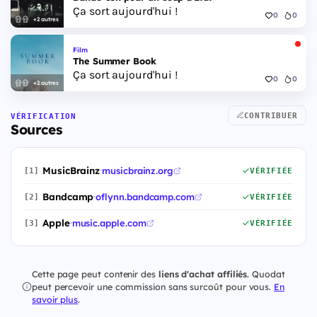
Ça sort aujourd'hui !
0
0
+2 autres
Film
The Summer Book
Ça sort aujourd'hui !
0
0
+2 autres
CONTRIBUER
VÉRIFICATION
Sources
MusicBrainz
·
musicbrainz.org
[1]
VÉRIFIÉE
Bandcamp
·
oflynn.bandcamp.com
[2]
VÉRIFIÉE
Apple
·
music.apple.com
[3]
VÉRIFIÉE
Cette page peut contenir des
liens d'achat affiliés
. Quodat
peut percevoir une commission sans surcoût pour vous.
En
savoir plus
.