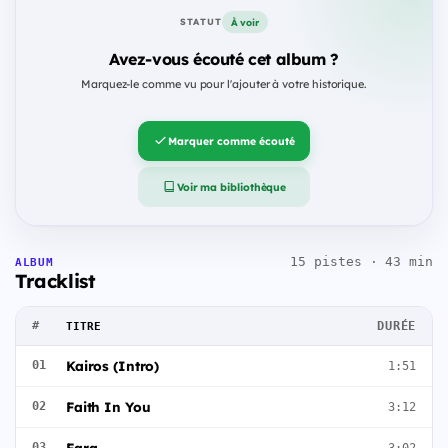
À voir
STATUT
Avez-vous écouté cet album ?
Marquez-le comme vu pour l'ajouter à votre historique.
Marquer comme écouté
Voir ma bibliothèque
15 pistes · 43 min
ALBUM
Tracklist
#
DURÉE
TITRE
Kairos (Intro)
01
1:51
Faith In You
02
3:12
Fara
03
3:02