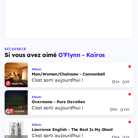
DÉCOUVRIR
Si vous avez aimé
O’Flynn - Kairos
Album
Man/Woman/Chainsaw - Cannonball
C'est sorti aujourd'hui !
24
85
Apple Music
Album
Overmono - Pure Devotion
C'est sorti aujourd'hui !
80
120
+1 autre
Album
Lawrence English - The Rest Is My Ghost
C'est sorti aujourd'hui !
64
33