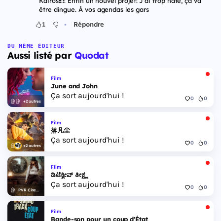
Kairos!!!!! Enfin un nouvel projet! J'ai trop hâte, ça va
être dingue. À vos agendas les gars
•
1
Répondre
DU MÊME ÉDITEUR
Aussi listé par
Quodat
Film
June and John
Ça sort aujourd'hui !
0
0
+2 autres
Film
落凡尘
Ça sort aujourd'hui !
0
0
+2 autres
Film
ಡಿಟೆಕ್ವೀವ್ ತೀಕ್ಷ್ಣ
Ça sort aujourd'hui !
0
0
PVR Cinemas
Film
Bande-son pour un coup d'État