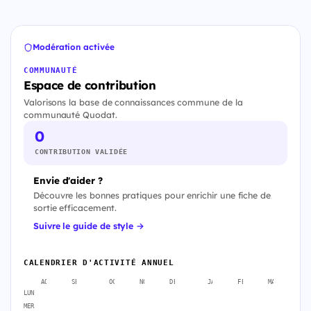
Modération activée
COMMUNAUTÉ
Espace de contribution
Valorisons la base de connaissances commune de la
communauté Quodat.
0
CONTRIBUTION VALIDÉE
Envie d'aider ?
Découvre les bonnes pratiques pour enrichir une fiche de
sortie efficacement.
Suivre le guide de style →
CALENDRIER D'ACTIVITÉ ANNUEL
AOÛT
SEPT.
OCT.
NOV.
DÉC.
JANV.
FÉVR.
MARS
A
LUN
MER