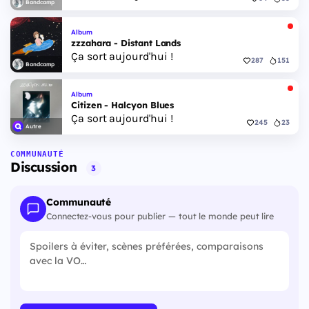
Bandcamp
Album
zzzahara - Distant Lands
Ça sort aujourd'hui !
287
151
Bandcamp
Album
Citizen - Halcyon Blues
Ça sort aujourd'hui !
245
23
Autre
COMMUNAUTÉ
Discussion
3
Communauté
Connectez-vous pour publier — tout le monde peut lire