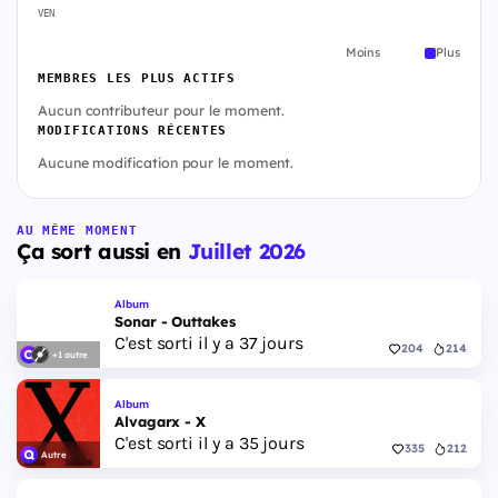
VEN
Moins
Plus
MEMBRES LES PLUS ACTIFS
Aucun contributeur pour le moment.
MODIFICATIONS RÉCENTES
Aucune modification pour le moment.
AU MÊME MOMENT
Ça sort aussi en
Juillet 2026
Album
Sonar - Outtakes
C'est sorti il y a 37 jours
204
214
+1 autre
Album
Alvagarx - X
C'est sorti il y a 35 jours
335
212
Autre