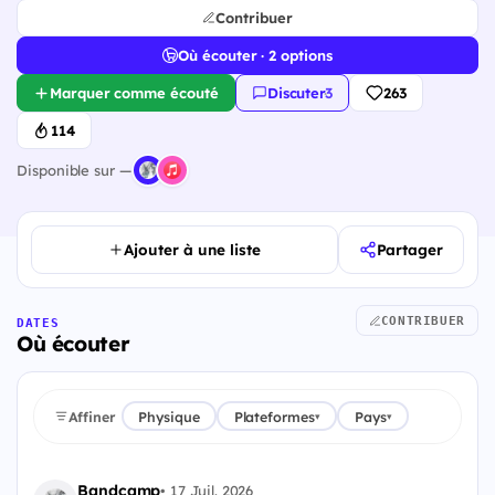
Contribuer
Où écouter · 2 options
Marquer comme écouté
Discuter
·
3
263
114
Disponible sur —
Ajouter à une liste
Partager
CONTRIBUER
DATES
Où écouter
Affiner
Physique
Plateformes
Pays
▾
▾
Bandcamp
•
17 Juil. 2026