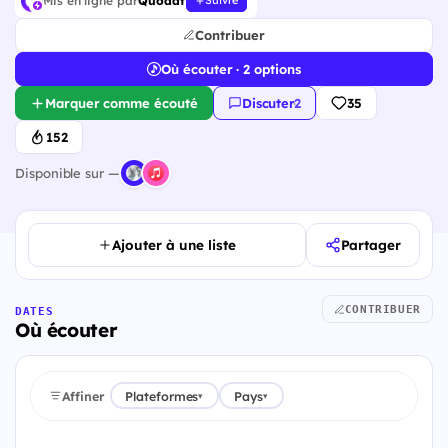
Mis en ligne par
Quodat
Suivre
Contribuer
Où écouter · 2 options
Marquer comme écouté
Discuter
·
2
35
152
Disponible sur —
Ajouter à une liste
Partager
CONTRIBUER
DATES
Où écouter
Affiner
Plateformes
Pays
▾
▾