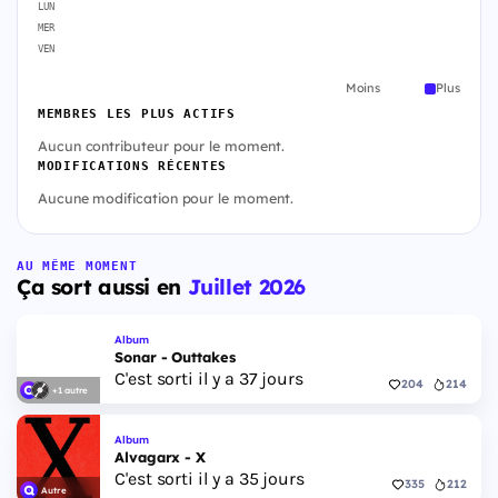
LUN
MER
VEN
Moins
Plus
MEMBRES LES PLUS ACTIFS
Aucun contributeur pour le moment.
MODIFICATIONS RÉCENTES
Aucune modification pour le moment.
AU MÊME MOMENT
Ça sort aussi en
Juillet 2026
Album
Sonar - Outtakes
C'est sorti il y a 37 jours
204
214
+1 autre
Album
Alvagarx - X
C'est sorti il y a 35 jours
335
212
Autre