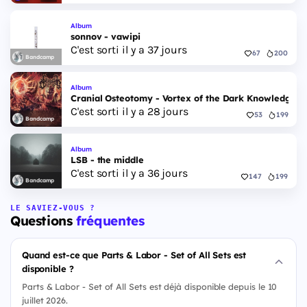
Album
sonnov - vawipi
C'est sorti il y a 37 jours
67
200
Bandcamp
Album
Cranial Osteotomy - Vortex of the Dark Knowledge
C'est sorti il y a 28 jours
53
199
Bandcamp
Album
LSB - the middle
C'est sorti il y a 36 jours
147
199
Bandcamp
LE SAVIEZ-VOUS ?
Questions
fréquentes
Quand est-ce que Parts & Labor - Set of All Sets est
disponible ?
Parts & Labor - Set of All Sets est déjà disponible depuis le 10
juillet 2026.