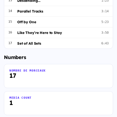
Descending…
13
1:25
Parallel Tracks
14
3:14
Off by One
15
5:23
Like They’re Here to Stay
16
3:50
Set of All Sets
17
6:43
Numbers
NOMBRE DE MORCEAUX
17
MEDIA COUNT
1