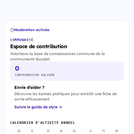
Modération activée
COMMUNAUTÉ
Espace de contribution
Valorisons la base de connaissances commune de la
communauté Quodat.
0
CONTRIBUTION VALIDÉE
Envie d'aider ?
Découvre les bonnes pratiques pour enrichir une fiche de
sortie efficacement.
Suivre le guide de style →
CALENDRIER D'ACTIVITÉ ANNUEL
AOÛT
SEPT.
OCT.
NOV.
DÉC.
JANV.
FÉVR.
MARS
A