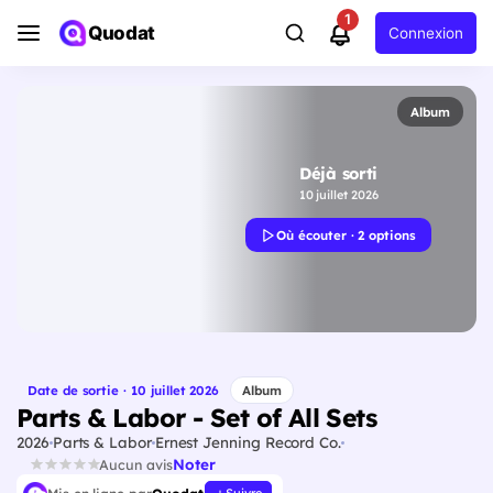
1
Quodat
Connexion
Album
Déjà sorti
10 juillet 2026
Où écouter · 2 options
Date de sortie · 10 juillet 2026
Album
Parts & Labor - Set of All Sets
2026
Parts & Labor
Ernest Jenning Record Co.
Noter
Aucun avis