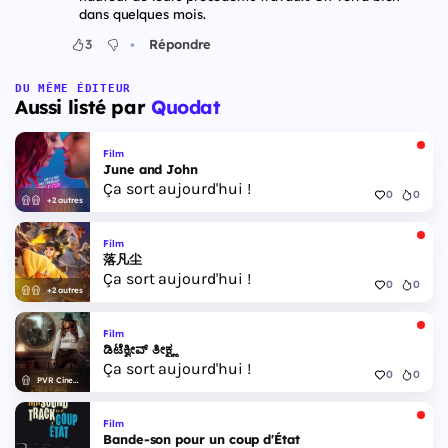
dans quelques mois.
•
3
Répondre
DU MÊME ÉDITEUR
Aussi listé par
Quodat
Film
June and John
Ça sort aujourd'hui !
0
0
+2 autres
Film
落凡尘
Ça sort aujourd'hui !
0
0
+2 autres
Film
ಡಿಟೆಕ್ವೀವ್ ತೀಕ್ಷ್ಣ
Ça sort aujourd'hui !
0
0
PVR Cinemas
Film
Bande-son pour un coup d'État