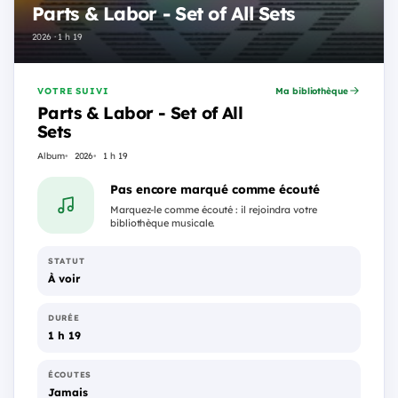
Parts & Labor - Set of All Sets
2026 · 1 h 19
VOTRE SUIVI
Ma bibliothèque
Parts & Labor - Set of All
Sets
Album
2026
1 h 19
Pas encore marqué comme écouté
Marquez-le comme écouté : il rejoindra votre
bibliothèque musicale.
STATUT
À voir
DURÉE
1 h 19
ÉCOUTES
Jamais