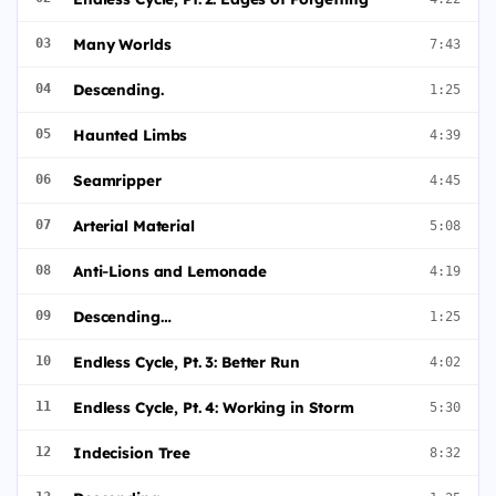
Many Worlds
03
7:43
Descending.
04
1:25
Haunted Limbs
05
4:39
Seamripper
06
4:45
Arterial Material
07
5:08
Anti‐Lions and Lemonade
08
4:19
Descending…
09
1:25
Endless Cycle, Pt. 3: Better Run
10
4:02
Endless Cycle, Pt. 4: Working in Storm
11
5:30
Indecision Tree
12
8:32