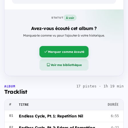
À voir
STATUT
Avez-vous écouté cet album ?
Marquez-le comme vu pour l'ajouter à votre historique.
Marquer comme écouté
Voir ma bibliothèque
17 pistes · 1h 19 min
ALBUM
Tracklist
#
DURÉE
TITRE
Endless Cycle, Pt. 1: Repetition Nil
01
6:55
Endless Cycle, Pt. 2: Edges of Forgetting
02
4:22