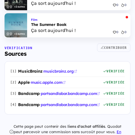
Ça sort aujourd'hui !
0
0
+2 autres
Film
The Summer Book
Ça sort aujourd'hui !
0
0
+2 autres
CONTRIBUER
VÉRIFICATION
Sources
MusicBrainz
·
musicbrainz.org
[1]
VÉRIFIÉE
Apple
·
music.apple.com
[2]
VÉRIFIÉE
Bandcamp
·
partsandlabor.bandcamp.com
[3]
VÉRIFIÉE
Bandcamp
·
partsandlabor.bandcamp.com
[4]
VÉRIFIÉE
Cette page peut contenir des
liens d'achat affiliés
. Quodat
peut percevoir une commission sans surcoût pour vous.
En