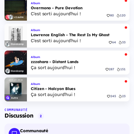
Album
Overmono - Pure Devotion
C'est sorti aujourd'hui !
80
120
+1 autre
Album
Lawrence English - The Rest Is My Ghost
C'est sorti aujourd'hui !
64
33
Bandcamp
Album
zzzahara - Distant Lands
Ça sort aujourd'hui !
287
151
Bandcamp
Album
Citizen - Halcyon Blues
Ça sort aujourd'hui !
245
23
Autre
COMMUNAUTÉ
Discussion
2
Communauté