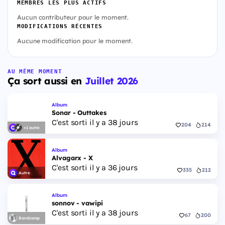
MEMBRES LES PLUS ACTIFS
Aucun contributeur pour le moment.
MODIFICATIONS RÉCENTES
Aucune modification pour le moment.
AU MÊME MOMENT
Ça sort aussi en
Juillet 2026
Album
Sonar - Outtakes
C'est sorti il y a 38 jours
204
214
+1 autre
Album
Alvagarx - X
C'est sorti il y a 36 jours
335
212
Autre
Album
sonnov - vawipi
C'est sorti il y a 38 jours
67
200
Bandcamp