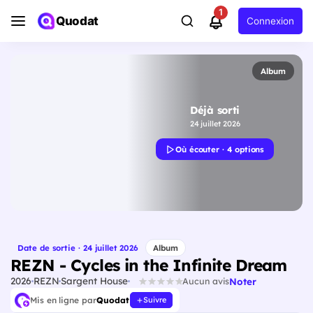
1
Quodat
Connexion
Album
Déjà sorti
24 juillet 2026
Où écouter · 4 options
Date de sortie · 24 juillet 2026
Album
REZN - Cycles in the Infinite Dream
2026
REZN
Sargent House
Noter
Aucun avis
Mis en ligne par
Quodat
Suivre