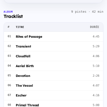
9 pistes · 42 min
ALBUM
Tracklist
#
DURÉE
TITRE
Rites of Passage
01
4:45
Transient
02
5:29
Cloudfall
03
4:06
Aerial Birth
04
5:10
Devotion
05
2:26
The Vessel
06
4:07
Escher
07
4:16
Primal Thread
08
5:00