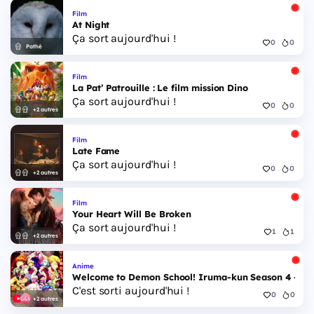
Film
At Night
Ça sort aujourd'hui !
0
0
Pathé
Film
La Pat’ Patrouille : Le film mission Dino
Ça sort aujourd'hui !
0
0
+2 autres
Film
Late Fame
Ça sort aujourd'hui !
0
0
+2 autres
Film
Your Heart Will Be Broken
Ça sort aujourd'hui !
1
1
+2 autres
Anime
Welcome to Demon School! Iruma-kun Season 4 - Epi
C'est sorti aujourd'hui !
0
0
+2 autres