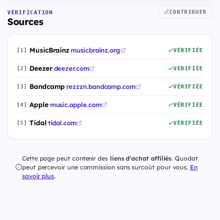
CONTRIBUER
VÉRIFICATION
Sources
MusicBrainz
·
musicbrainz.org
[1]
VÉRIFIÉE
Deezer
·
deezer.com
[2]
VÉRIFIÉE
Bandcamp
·
rezzzn.bandcamp.com
[3]
VÉRIFIÉE
Apple
·
music.apple.com
[4]
VÉRIFIÉE
Tidal
·
tidal.com
[5]
VÉRIFIÉE
Cette page peut contenir des
liens d'achat affiliés
. Quodat
peut percevoir une commission sans surcoût pour vous.
En
savoir plus
.