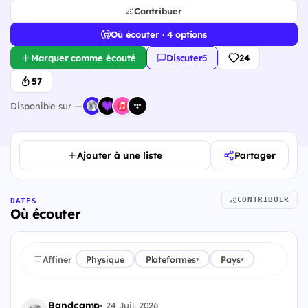
Contribuer
Où écouter · 4 options
Marquer comme écouté
Discuter
·
5
24
57
Disponible sur —
Ajouter à une liste
Partager
CONTRIBUER
DATES
Où écouter
Affiner
Physique
Plateformes
Pays
▾
▾
Bandcamp
•
24 Juil. 2026