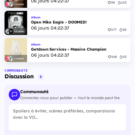
06
jours
04
:
22
:
36
30
115
+1 autre
Album
Open Mike Eagle - DOOMED!
06
jours
04
:
22
:
36
177
30
+1 autre
Album
Getdown Services - Massive Champion
06
jours
04
:
22
:
36
168
53
+1 autre
COMMUNAUTÉ
Discussion
5
Communauté
Connectez-vous pour publier — tout le monde peut lire