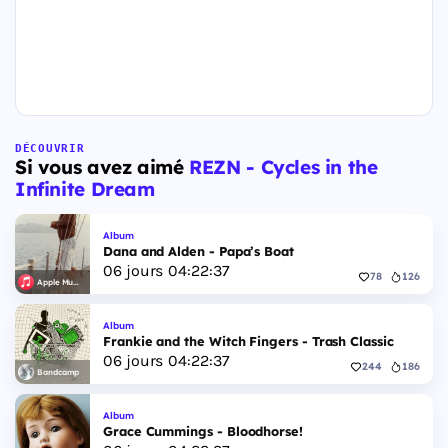
DÉCOUVRIR
Si vous avez aimé
REZN - Cycles in the
Infinite Dream
Album
Dana and Alden - Papa’s Boat
06
jours
04
:
22
:
36
78
126
Apple Music
Album
Frankie and the Witch Fingers - Trash Classic
06
jours
04
:
22
:
36
244
186
Bandcamp
Album
Grace Cummings - Bloodhorse!