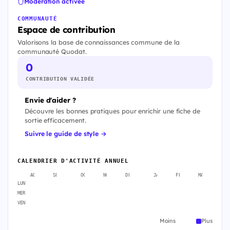
Modération activée
COMMUNAUTÉ
Espace de contribution
Valorisons la base de connaissances commune de la
communauté Quodat.
0
CONTRIBUTION VALIDÉE
Envie d'aider ?
Découvre les bonnes pratiques pour enrichir une fiche de
sortie efficacement.
Suivre le guide de style →
CALENDRIER D'ACTIVITÉ ANNUEL
AOÛT
SEPT.
OCT.
NOV.
DÉC.
JANV.
FÉVR.
MARS
A
LUN
MER
VEN
Moins
Plus