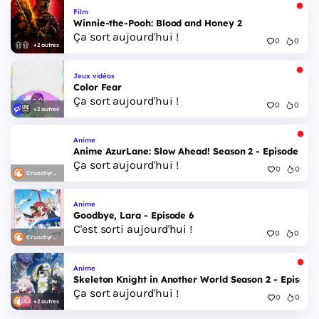
Film
Winnie-the-Pooh: Blood and Honey 2
Ça sort aujourd'hui !
0
0
+2 autres
Jeux vidéos
Color Fear
Ça sort aujourd'hui !
0
0
+2 autres
Anime
Anime AzurLane: Slow Ahead! Season 2 - Episode 6
Ça sort aujourd'hui !
0
0
Crunchyroll
Anime
Goodbye, Lara - Episode 6
C'est sorti aujourd'hui !
0
0
Crunchyroll
Anime
Skeleton Knight in Another World Season 2 - Episode 
Ça sort aujourd'hui !
0
0
+2 autres