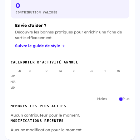
0
CONTRIBUTION VALIDÉE
Envie d'aider ?
Découvre les bonnes pratiques pour enrichir une fiche de
sortie efficacement.
Suivre le guide de style →
CALENDRIER D'ACTIVITÉ ANNUEL
AOÛT
SEPT.
OCT.
NOV.
DÉC.
JANV.
FÉVR.
MARS
AVR
LUN
MER
VEN
Moins
Plus
MEMBRES LES PLUS ACTIFS
Aucun contributeur pour le moment.
MODIFICATIONS RÉCENTES
Aucune modification pour le moment.