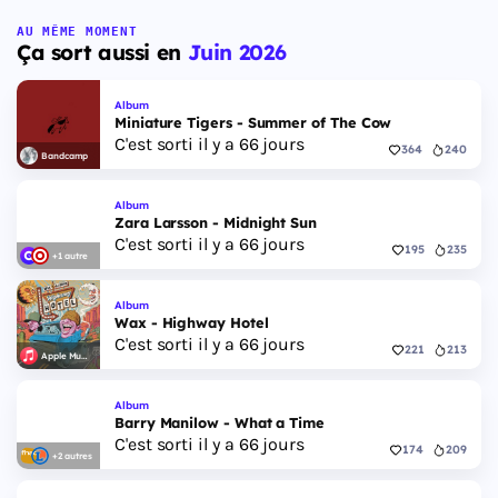
AU MÊME MOMENT
Ça sort aussi en
Juin 2026
Album
Miniature Tigers - Summer of The Cow
C'est sorti il y a 66 jours
364
240
Bandcamp
Album
Zara Larsson - Midnight Sun
C'est sorti il y a 66 jours
195
235
+1 autre
Album
Wax - Highway Hotel
C'est sorti il y a 66 jours
221
213
Apple Music
Album
Barry Manilow - What a Time
C'est sorti il y a 66 jours
174
209
+2 autres