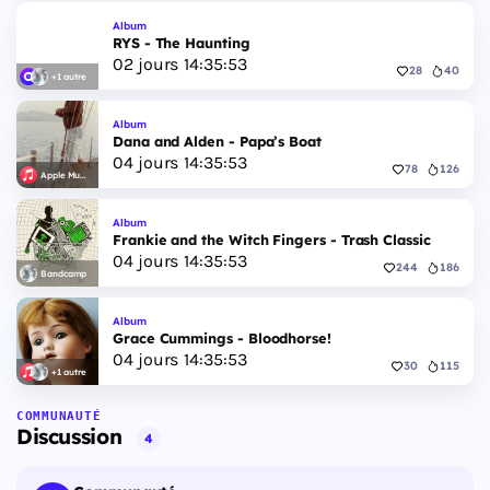
Album
RYS - The Haunting
02
jours
14
:
35
:
52
28
40
+1 autre
Album
Dana and Alden - Papa’s Boat
04
jours
14
:
35
:
52
78
126
Apple Music
Album
Frankie and the Witch Fingers - Trash Classic
04
jours
14
:
35
:
52
244
186
Bandcamp
Album
Grace Cummings - Bloodhorse!
04
jours
14
:
35
:
52
30
115
+1 autre
COMMUNAUTÉ
Discussion
4