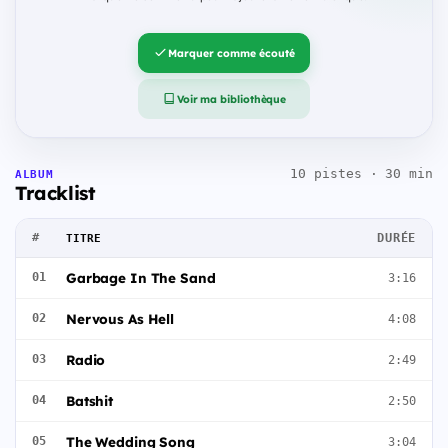
Marquer comme écouté
Voir ma bibliothèque
10 pistes · 30 min
ALBUM
Tracklist
#
DURÉE
TITRE
Garbage In The Sand
01
3:16
Nervous As Hell
02
4:08
Radio
03
2:49
Batshit
04
2:50
The Wedding Song
05
3:04