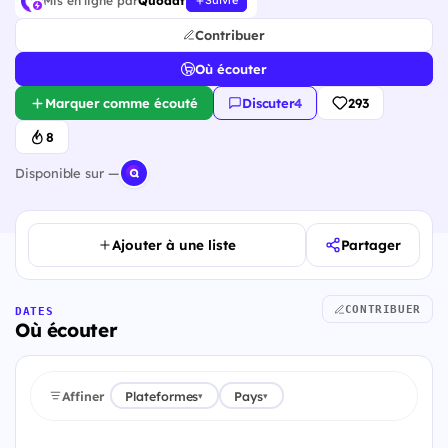
Mis en ligne par
Quodat
Suivre
Contribuer
Où écouter
Marquer comme écouté
Discuter
·
4
293
8
Disponible sur —
Ajouter à une liste
Partager
CONTRIBUER
DATES
Où écouter
Affiner
Plateformes
Pays
▾
▾