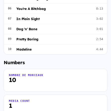
You're A Bitchbag
06
0:13
In Plain Sight
07
3:02
Dog 'n' Bone
08
3:01
Pretty Boring
09
2:54
Madeline
10
4:44
Numbers
NOMBRE DE MORCEAUX
10
MEDIA COUNT
1