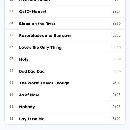
Get It Honest
03
3:24
Blood on the River
04
3:30
Razorblades and Runways
05
3:33
Love's the Only Thing
06
3:40
Holy
07
3:36
Bad Bad Bad
08
3:56
The World Is Not Enough
09
4:07
As of Now
10
3:35
Nobody
11
2:53
Lay It on Me
12
3:01