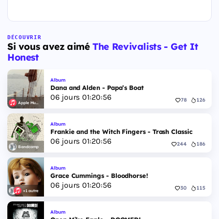
DÉCOUVRIR
Si vous avez aimé
The Revivalists - Get It
Honest
Album
Dana and Alden - Papa’s Boat
06
jours
01
:
20
:
55
78
126
Apple Music
Album
Frankie and the Witch Fingers - Trash Classic
06
jours
01
:
20
:
55
244
186
Bandcamp
Album
Grace Cummings - Bloodhorse!
06
jours
01
:
20
:
55
30
115
+1 autre
Album