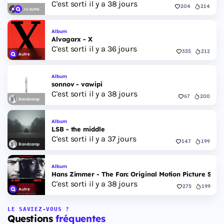
C'est sorti il y a 38 jours
204
214
+1 autre
Album
Alvagarx - X
C'est sorti il y a 36 jours
335
212
Autre
Album
sonnov - vawipi
C'est sorti il y a 38 jours
67
200
Bandcamp
Album
LSB - the middle
C'est sorti il y a 37 jours
147
199
Bandcamp
Album
Hans Zimmer - The Fan: Original Motion Picture Scor
C'est sorti il y a 38 jours
275
199
Autre
LE SAVIEZ-VOUS ?
Questions
fréquentes