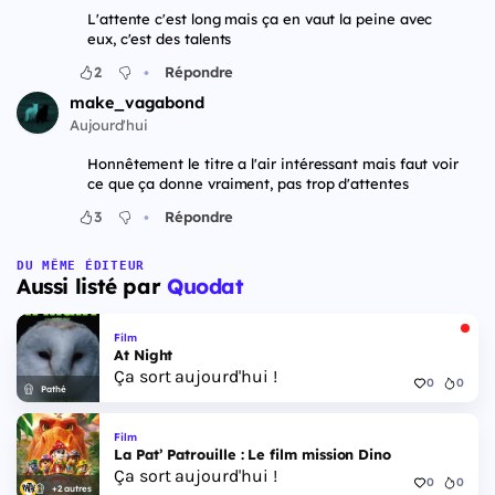
L'attente c'est long mais ça en vaut la peine avec
eux, c'est des talents
•
2
Répondre
make_vagabond
Aujourd'hui
Honnêtement le titre a l'air intéressant mais faut voir
ce que ça donne vraiment, pas trop d'attentes
•
3
Répondre
DU MÊME ÉDITEUR
Aussi listé par
Quodat
Film
At Night
Ça sort aujourd'hui !
0
0
Pathé
Film
La Pat’ Patrouille : Le film mission Dino
Ça sort aujourd'hui !
0
0
+2 autres