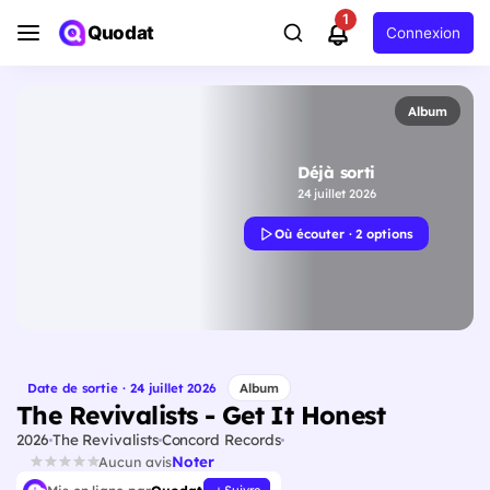
1
Quodat
Connexion
Album
Déjà sorti
24 juillet 2026
Où écouter · 2 options
Date de sortie · 24 juillet 2026
Album
The Revivalists - Get It Honest
2026
The Revivalists
Concord Records
Noter
Aucun avis