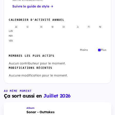
Suivre le guide de style →
CALENDRIER D'ACTIVITÉ ANNUEL
AOÛT
SEPT.
OCT.
NOV.
DÉC.
JANV.
FÉVR.
MARS
A
LUN
MER
VEN
Moins
Plus
MEMBRES LES PLUS ACTIFS
Aucun contributeur pour le moment.
MODIFICATIONS RÉCENTES
Aucune modification pour le moment.
AU MÊME MOMENT
Ça sort aussi en
Juillet 2026
Album
Sonar - Outtakes