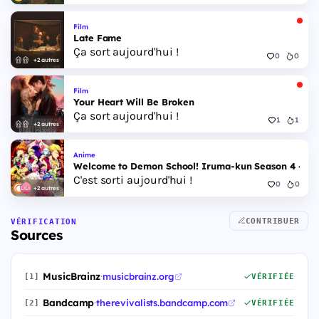
Film
Late Fame
Ça sort aujourd'hui !
0
0
+2 autres
Film
Your Heart Will Be Broken
Ça sort aujourd'hui !
1
1
+2 autres
Anime
Welcome to Demon School! Iruma-kun Season 4 - Epi
C'est sorti aujourd'hui !
0
0
+2 autres
CONTRIBUER
VÉRIFICATION
Sources
MusicBrainz
·
musicbrainz.org
[1]
VÉRIFIÉE
Bandcamp
·
therevivalists.bandcamp.com
[2]
VÉRIFIÉE