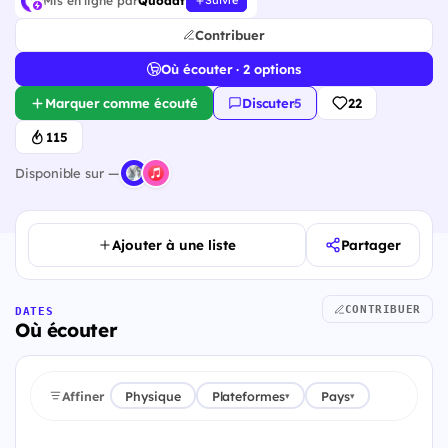
Mis en ligne par
Quodat
Suivre
Contribuer
Où écouter · 2 options
Marquer comme écouté
Discuter
·
5
22
115
Disponible sur —
Ajouter à une liste
Partager
CONTRIBUER
DATES
Où écouter
Affiner
Physique
Plateformes
Pays
▾
▾