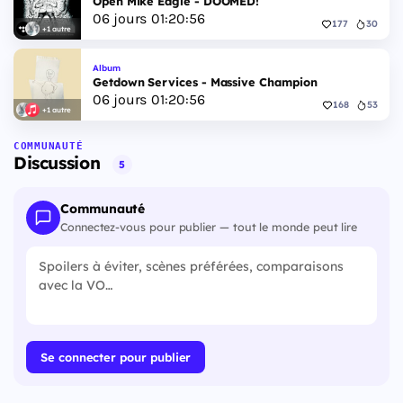
Open Mike Eagle - DOOMED!
06
jours
01
:
20
:
55
177
30
+1 autre
Album
Getdown Services - Massive Champion
06
jours
01
:
20
:
55
168
53
+1 autre
COMMUNAUTÉ
Discussion
5
Communauté
Connectez-vous pour publier — tout le monde peut lire
Se connecter pour publier