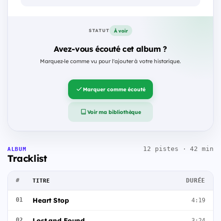
À voir
STATUT
Avez-vous écouté cet album ?
Marquez-le comme vu pour l'ajouter à votre historique.
Marquer comme écouté
Voir ma bibliothèque
12 pistes · 42 min
ALBUM
Tracklist
#
DURÉE
TITRE
Heart Stop
01
4:19
Lost and Found
02
3:24