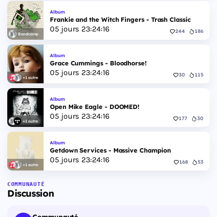
Album
Frankie and the Witch Fingers - Trash Classic
05
jours
23
:
24
:
16
244
186
Bandcamp
Album
Grace Cummings - Bloodhorse!
05
jours
23
:
24
:
16
30
115
+1 autre
Album
Open Mike Eagle - DOOMED!
05
jours
23
:
24
:
16
177
30
+1 autre
Album
Getdown Services - Massive Champion
05
jours
23
:
24
:
16
168
53
+1 autre
COMMUNAUTÉ
Discussion