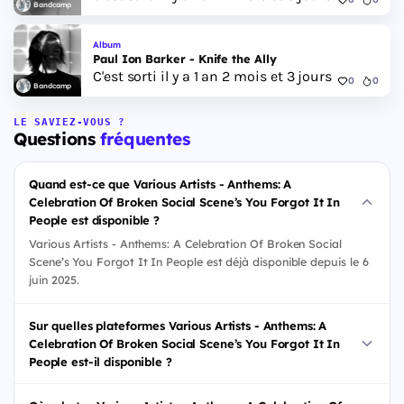
Bandcamp
Album
Paul Ion Barker - Knife the Ally
C'est sorti il y a 1 an 2 mois et 3 jours
0
0
Bandcamp
LE SAVIEZ-VOUS ?
Questions
fréquentes
Quand est-ce que Various Artists - Anthems: A
Celebration Of Broken Social Scene’s You Forgot It In
People est disponible ?
Various Artists - Anthems: A Celebration Of Broken Social
Scene’s You Forgot It In People est déjà disponible depuis le 6
juin 2025.
Sur quelles plateformes Various Artists - Anthems: A
Celebration Of Broken Social Scene’s You Forgot It In
People est-il disponible ?