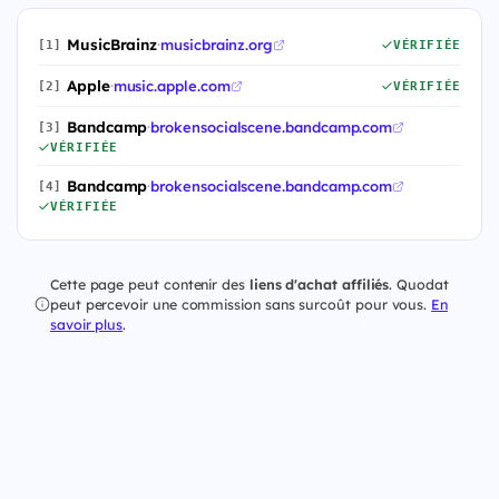
MusicBrainz
·
musicbrainz.org
[1]
VÉRIFIÉE
Apple
·
music.apple.com
[2]
VÉRIFIÉE
Bandcamp
·
brokensocialscene.bandcamp.com
[3]
VÉRIFIÉE
Bandcamp
·
brokensocialscene.bandcamp.com
[4]
VÉRIFIÉE
Cette page peut contenir des
liens d'achat affiliés
. Quodat
peut percevoir une commission sans surcoût pour vous.
En
savoir plus
.