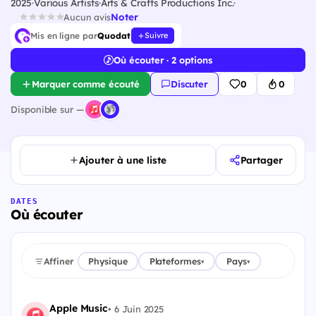
2025
Various Artists
Arts & Crafts Productions Inc.
Noter
Aucun avis
Mis en ligne par
Quodat
Suivre
Où écouter · 2 options
Marquer comme écouté
Discuter
0
0
Disponible sur —
Ajouter à une liste
Partager
DATES
Où écouter
Affiner
Physique
Plateformes
Pays
▾
▾
Apple Music
•
6 Juin 2025