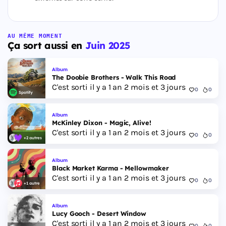
AU MÊME MOMENT
Ça sort aussi en
Juin 2025
Album
The Doobie Brothers - Walk This Road
C'est sorti il y a 1 an 2 mois et 3 jours
0
0
Spotify
Album
McKinley Dixon - Magic, Alive!
C'est sorti il y a 1 an 2 mois et 3 jours
0
0
+2 autres
Album
Black Market Karma - Mellowmaker
C'est sorti il y a 1 an 2 mois et 3 jours
0
0
+1 autre
Album
Lucy Gooch - Desert Window
C'est sorti il y a 1 an 2 mois et 3 jours
0
0