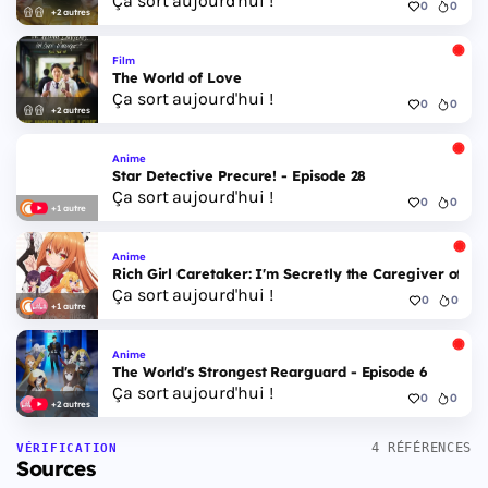
Ça sort aujourd'hui !
0
0
+2 autres
Film
The World of Love
Ça sort aujourd'hui !
0
0
+2 autres
Anime
Star Detective Precure! - Episode 28
Ça sort aujourd'hui !
0
0
+1 autre
Anime
Rich Girl Caretaker: I'm Secretly the Caregiver of the
Ça sort aujourd'hui !
0
0
+1 autre
Anime
The World's Strongest Rearguard - Episode 6
Ça sort aujourd'hui !
0
0
+2 autres
4 RÉFÉRENCES
VÉRIFICATION
Sources