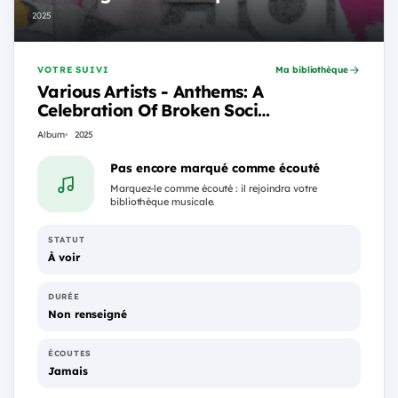
2025
VOTRE SUIVI
Ma bibliothèque
Various Artists - Anthems: A
Celebration Of Broken Social
Scene’s You Forgot It In
Album
2025
People
Pas encore marqué comme écouté
Marquez-le comme écouté : il rejoindra votre
bibliothèque musicale.
STATUT
À voir
DURÉE
Non renseigné
ÉCOUTES
Jamais