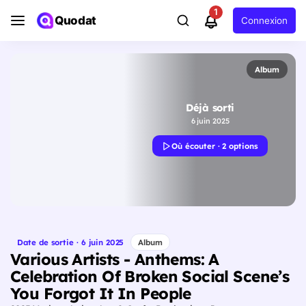
1
Quodat
Connexion
Album
Déjà sorti
6 juin 2025
Où écouter · 2 options
Date de sortie · 6 juin 2025
Album
Various Artists - Anthems: A
Celebration Of Broken Social Scene’s
You Forgot It In People