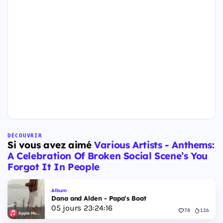
DÉCOUVRIR
Si vous avez aimé
Various Artists - Anthems:
A Celebration Of Broken Social Scene’s You
Forgot It In People
Album
Dana and Alden - Papa’s Boat
05
jours
23
:
24
:
16
78
126
Apple Music