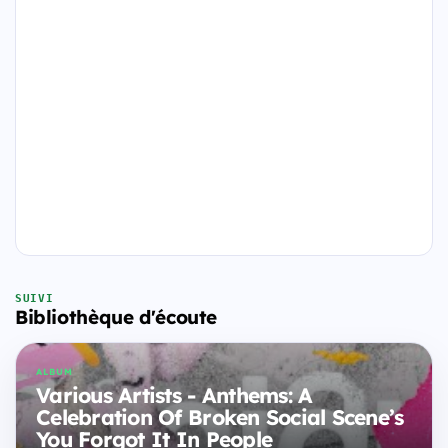
SUIVI
Bibliothèque d'écoute
ALBUM
Various Artists - Anthems: A
Celebration Of Broken Social Scene’s
You Forgot It In People