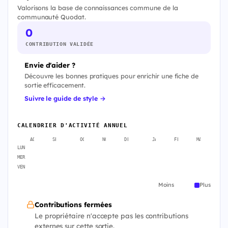
Valorisons la base de connaissances commune de la
communauté Quodat.
0
CONTRIBUTION VALIDÉE
Envie d'aider ?
Découvre les bonnes pratiques pour enrichir une fiche de
sortie efficacement.
Suivre le guide de style →
CALENDRIER D'ACTIVITÉ ANNUEL
AOÛT
SEPT.
OCT.
NOV.
DÉC.
JANV.
FÉVR.
MARS
A
LUN
MER
VEN
Moins
Plus
Contributions fermées
Le propriétaire n'accepte pas les contributions
externes sur cette sortie.