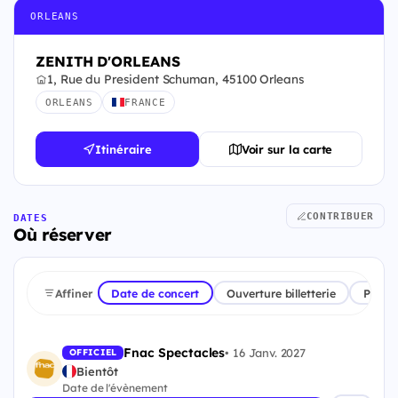
ORLEANS
ZENITH D'ORLEANS
1, Rue du President Schuman, 45100 Orleans
ORLEANS
FRANCE
Itinéraire
Voir sur la carte
CONTRIBUER
DATES
Où réserver
Affiner
Date de concert
Ouverture billetterie
Plate
Fnac Spectacles
•
16 Janv. 2027
OFFICIEL
Bientôt
Date de l'évènement