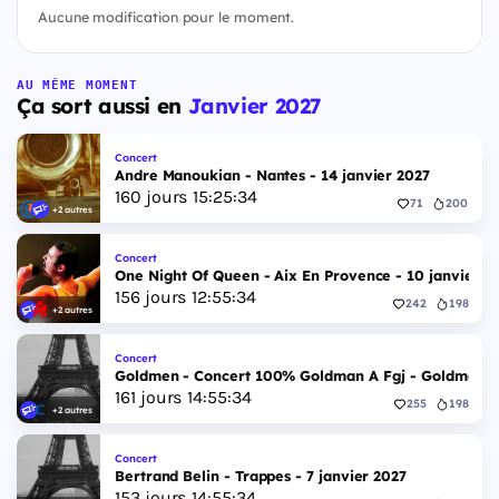
Aucune modification pour le moment.
AU MÊME MOMENT
Ça sort aussi en
Janvier 2027
Concert
Andre Manoukian - Nantes - 14 janvier 2027
160
jours
15
:
25
:
33
71
200
+2 autres
Concert
One Night Of Queen - Aix En Provence - 10 janvier 2
156
jours
12
:
55
:
33
242
198
+2 autres
Concert
Goldmen - Concert 100% Goldman A Fgj - Goldmen - 
161
jours
14
:
55
:
33
255
198
+2 autres
Concert
Bertrand Belin - Trappes - 7 janvier 2027
153
jours
14
:
55
:
33