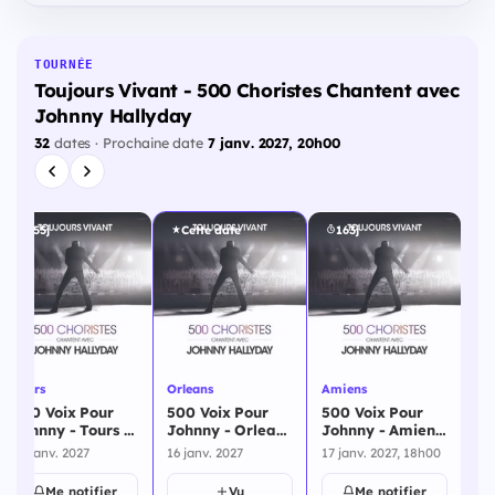
TOURNÉE
Toujours Vivant - 500 Choristes Chantent avec
Johnny Hallyday
32
dates · Prochaine date
7 janv. 2027, 20h00
155j
Cette date
163j
Tours
Orleans
Amiens
Le
500 Voix Pour
500 Voix Pour
500 Voix Pour
50
Johnny - Tours -
Johnny - Orleans
Johnny - Amiens
Jo
10 janvier 2027
- 16 janvier 2027
- 17 janvier 2027
Gr
10 janv. 2027
16 janv. 2027
17 janv. 2027, 18h00
23 
23
Me notifier
Vu
Me notifier