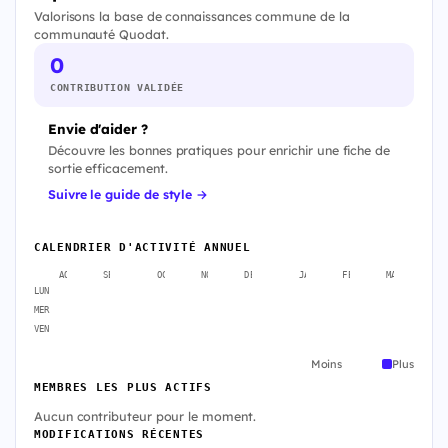
Valorisons la base de connaissances commune de la
communauté Quodat.
0
CONTRIBUTION VALIDÉE
Envie d'aider ?
Découvre les bonnes pratiques pour enrichir une fiche de
sortie efficacement.
Suivre le guide de style →
CALENDRIER D'ACTIVITÉ ANNUEL
AOÛT
SEPT.
OCT.
NOV.
DÉC.
JANV.
FÉVR.
MARS
A
LUN
MER
VEN
Moins
Plus
MEMBRES LES PLUS ACTIFS
Aucun contributeur pour le moment.
MODIFICATIONS RÉCENTES