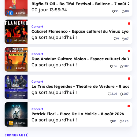
Bigflo Et Oli - Bo Tiful Festival - Bollene - 7 août 2026
00
jour
13
:
55
:
33
91
88
+2 autres
Concert
Cabaret Flamenco - Espace culturel du Vieux Lyon - 
Ça sort aujourd'hui !
9
67
+2 autres
Concert
Duo Andaluz Guitare Violon - Espace culturel du Vieu
Ça sort aujourd'hui !
56
187
+2 autres
Concert
Le Trio des légendes - Théâtre de Verdure - 8 août 2
Ça sort aujourd'hui !
214
187
+2 autres
Concert
Patrick Fiori - Place De La Mairie - 8 août 2026
Ça sort aujourd'hui !
81
173
+2 autres
COMMUNAUTÉ