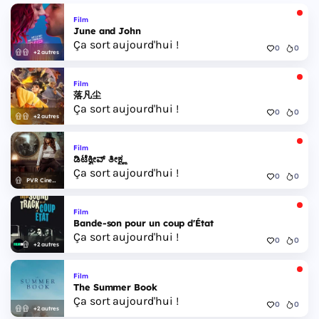
Film
June and John
Ça sort aujourd'hui !
0
0
+2 autres
Film
落凡尘
Ça sort aujourd'hui !
0
0
+2 autres
Film
ಡಿಟೆಕ್ವೀವ್ ತೀಕ್ಷ್ಣ
Ça sort aujourd'hui !
0
0
PVR Cinemas
Film
Bande-son pour un coup d'État
Ça sort aujourd'hui !
0
0
+2 autres
Film
The Summer Book
Ça sort aujourd'hui !
0
0
+2 autres