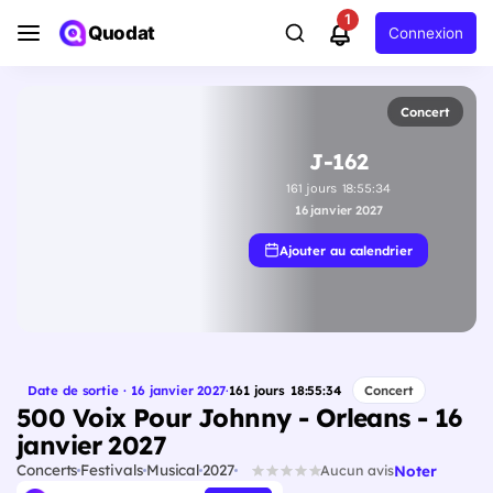
1
Quodat
Connexion
Concert
J-162
161
jours
18
:
55
:
33
16 janvier 2027
Ajouter au calendrier
Date de sortie · 16 janvier 2027
·
161
jours
18
:
55
:
33
Concert
500 Voix Pour Johnny - Orleans - 16
janvier 2027
Concerts
Festivals
Musical
2027
Noter
Aucun avis