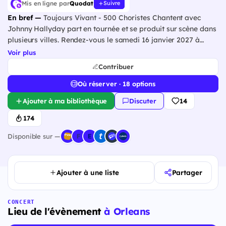
Mis en ligne par
Quodat
Suivre
En bref —
Toujours Vivant - 500 Choristes Chantent avec
Johnny Hallyday part en tournée et se produit sur scène dans
plusieurs villes. Rendez-vous le samedi 16 janvier 2027 à
ZENITH D'ORLEANS.
Voir plus
Contribuer
Où réserver · 18 options
Ajouter à ma bibliothèque
Discuter
14
174
Disponible sur —
Ajouter à une liste
Partager
CONCERT
Lieu de l'évènement
à Orleans