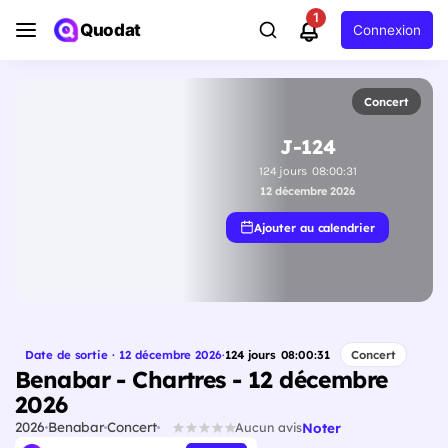
1
Quodat
Connexion
Concert
J-124
124
jours
08
:
00
:
30
12 décembre 2026
Ajouter au calendrier
Date de sortie · 12 décembre 2026
·
124
jours
08
:
00
:
30
Concert
Benabar - Chartres - 12 décembre
2026
2026
Benabar
Concert
Noter
Aucun avis