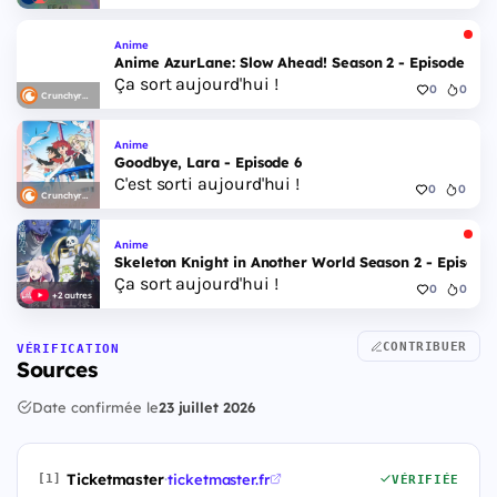
Anime
Anime AzurLane: Slow Ahead! Season 2 - Episode 6
Ça sort aujourd'hui !
0
0
Crunchyroll
Anime
Goodbye, Lara - Episode 6
C'est sorti aujourd'hui !
0
0
Crunchyroll
Anime
Skeleton Knight in Another World Season 2 - Episode 
Ça sort aujourd'hui !
0
0
+2 autres
CONTRIBUER
VÉRIFICATION
Sources
Date confirmée le
23 juillet 2026
Ticketmaster
·
ticketmaster.fr
[1]
VÉRIFIÉE