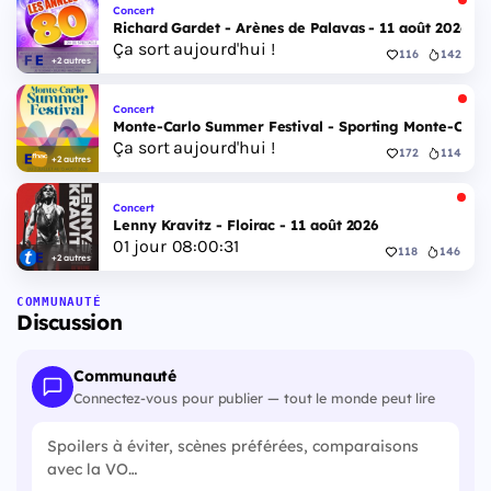
Concert
Richard Gardet - Arènes de Palavas - 11 août 2026
Ça sort aujourd'hui !
116
142
+2 autres
Concert
Monte-Carlo Summer Festival - Sporting Monte-Carlo S
Ça sort aujourd'hui !
172
114
+2 autres
Concert
Lenny Kravitz - Floirac - 11 août 2026
01
jour
08
:
00
:
30
118
146
+2 autres
COMMUNAUTÉ
Discussion
Communauté
Connectez-vous pour publier — tout le monde peut lire