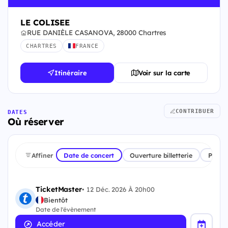
LE COLISEE
RUE DANIÈLE CASANOVA, 28000 Chartres
CHARTRES
FRANCE
Itinéraire
Voir sur la carte
CONTRIBUER
DATES
Où réserver
Affiner
Date de concert
Ouverture billetterie
Plate
TicketMaster
•
12 Déc. 2026 À 20h00
Bientôt
Date de l'évènement
Accéder