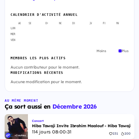
CALENDRIER D'ACTIVITÉ ANNUEL
AOÛT
SEPT.
OCT.
NOV.
DÉC.
JANV.
FÉVR.
MARS
AVR
LUN
MER
VEN
Moins
Plus
MEMBRES LES PLUS ACTIFS
Aucun contributeur pour le moment.
MODIFICATIONS RÉCENTES
Aucune modification pour le moment.
AU MÊME MOMENT
Ça sort aussi en
Décembre 2026
Concert
Hiba Tawaji Invite Ibrahim Maalouf - Hiba Tawaji & 
114
jours
08
:
00
:
30
231
200
+2 autres