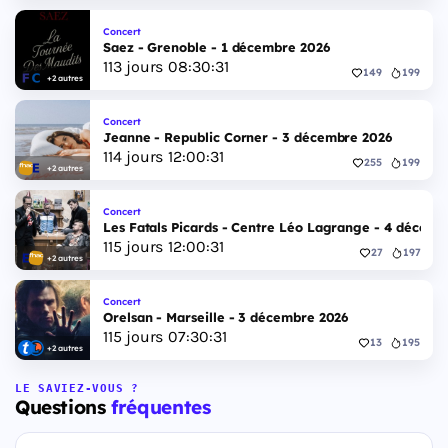
Concert
Saez - Grenoble - 1 décembre 2026
113
jours
08
:
30
:
30
149
199
+2 autres
Concert
Jeanne - Republic Corner - 3 décembre 2026
114
jours
12
:
00
:
30
255
199
+2 autres
Concert
Les Fatals Picards - Centre Léo Lagrange - 4 décemb
115
jours
12
:
00
:
30
27
197
+2 autres
Concert
Orelsan - Marseille - 3 décembre 2026
115
jours
07
:
30
:
30
13
195
+2 autres
LE SAVIEZ-VOUS ?
Questions
fréquentes