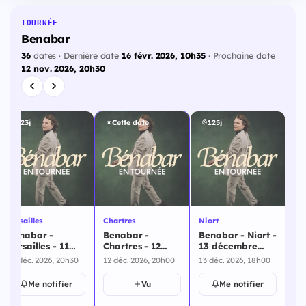
TOURNÉE
Benabar
36
dates · Dernière date
16 févr. 2026, 10h35
· Prochaine date
12 nov. 2026, 20h30
123j
Cette date
125j
Mo
Be
Mo
Versailles
Chartres
Niort
16
16 
Benabar -
Benabar -
Benabar - Niort -
Versailles - 11
Chartres - 12
13 décembre
décembre 2026
décembre 2026
2026
11 déc. 2026, 20h30
12 déc. 2026, 20h00
13 déc. 2026, 18h00
Me notifier
Vu
Me notifier