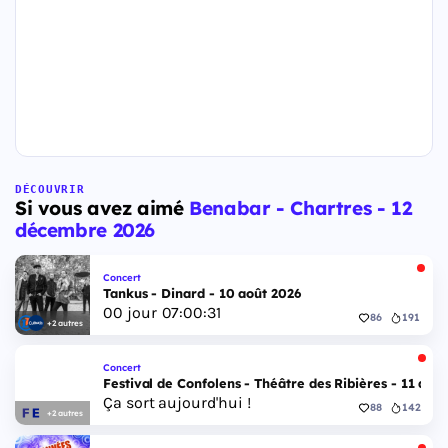
DÉCOUVRIR
Si vous avez aimé
Benabar - Chartres - 12
décembre 2026
Concert
Tankus - Dinard - 10 août 2026
00
jour
07
:
00
:
30
86
191
+2 autres
Concert
Festival de Confolens - Théâtre des Ribières - 11 aoû
Ça sort aujourd'hui !
88
142
+2 autres