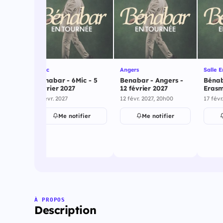
6Mic
Angers
Salle 
Bénabar - 6Mic - 5
Benabar - Angers -
Bénab
9
février 2027
12 février 2027
Erasm
2027
h30
5 févr. 2027
12 févr. 2027, 20h00
17 févr
ier
Me notifier
Me notifier
À PROPOS
Description