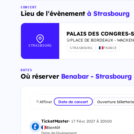
CONCERT
Lieu de l'évènement
à Strasbourg
PALAIS DES CONGRES-
PLACE DE BORDEAUX - WACKEN,
STRASBOURG
STRASBOURG
FRANCE
DATES
Où réserver
Benabar - Strasbourg -
Affiner
Date de concert
Ouverture billetterie
TicketMaster
•
17 Févr. 2027 À 20h00
Bientôt
Date de l'évènement