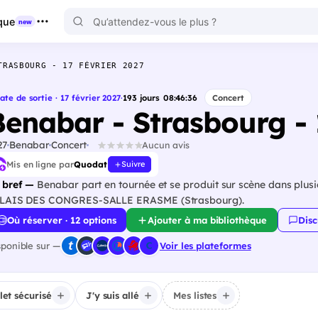
que
new
TRASBOURG - 17 FÉVRIER 2027
ate de sortie · 17 février 2027
·
193
jours
08
:
46
:
35
Concert
Benabar - Strasbourg - 
27
Benabar
Concert
Aucun avis
Mis en ligne par
Quodat
Suivre
 bref —
Benabar part en tournée et se produit sur scène dans plusie
LAIS DES CONGRES-SALLE ERASME (Strasbourg).
Où réserver · 12 options
Ajouter à ma bibliothèque
Disc
sponible sur —
Voir les plateformes
llet sécurisé
J'y suis allé
Mes listes