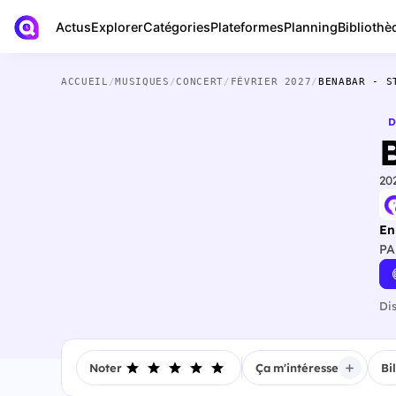
Actus
Bibliothè
Explorer
Catégories
Plateformes
Planning
ACCUEIL
/
MUSIQUES
/
CONCERT
/
FÉVRIER 2027
/
BENABAR - S
D
20
En
PA
Di
Noter
Ça m'intéresse
Bi