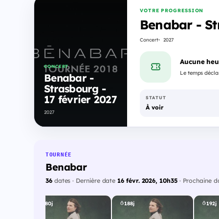
VOTRE PROGRESSION
Benabar - St
Concert
2027
Aucune heu
CONCERT
Le temps déclar
Benabar -
Strasbourg -
17 février 2027
STATUT
À voir
2027
TOURNÉE
Benabar
36
dates · Dernière date
16 févr. 2026, 10h35
· Prochaine 
180j
188j
192j