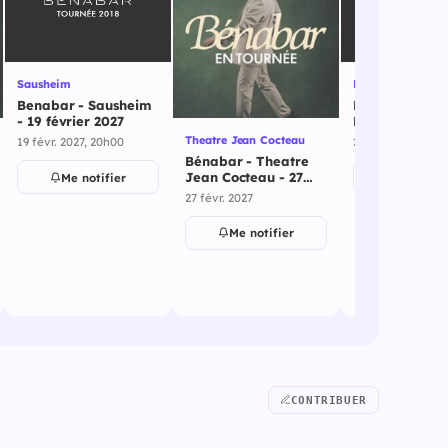
Sausheim
Franconville La
Benabar - Sausheim
Bénabar -
- 19 février 2027
Franconville 
Garenne - 27 f
Theatre Jean Cocteau
19 févr. 2027, 20h00
27 févr. 2027, 20
2027
Bénabar - Theatre
Jean Cocteau - 27
Me notifier
Me notif
février 2027
27 févr. 2027
Me notifier
CONTRIBUER