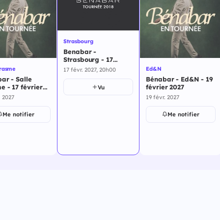
Strasbourg
Benabar -
Strasbourg - 17
février 2027
Erasme
Ed&N
17 févr. 2027, 20h00
ar - Salle
Bénabar - Ed&N - 19
e - 17 février
février 2027
Vu
. 2027
19 févr. 2027
Me notifier
Me notifier