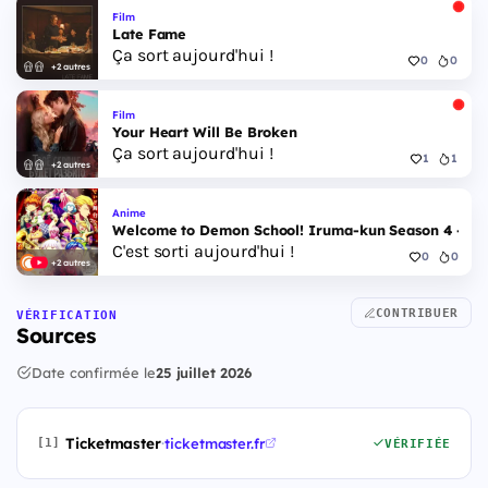
Film
Late Fame
Ça sort aujourd'hui !
0
0
+2 autres
Film
Your Heart Will Be Broken
Ça sort aujourd'hui !
1
1
+2 autres
Anime
Welcome to Demon School! Iruma-kun Season 4 - Epi
C'est sorti aujourd'hui !
0
0
+2 autres
CONTRIBUER
VÉRIFICATION
Sources
Date confirmée le
25 juillet 2026
Ticketmaster
·
ticketmaster.fr
[1]
VÉRIFIÉE