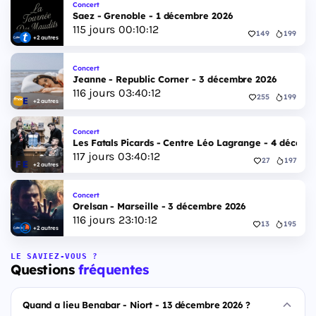
Concert
Saez - Grenoble - 1 décembre 2026
115
jours
00
:
10
:
11
149
199
+2 autres
Concert
Jeanne - Republic Corner - 3 décembre 2026
116
jours
03
:
40
:
11
255
199
+2 autres
Concert
Les Fatals Picards - Centre Léo Lagrange - 4 décemb
117
jours
03
:
40
:
11
27
197
+2 autres
Concert
Orelsan - Marseille - 3 décembre 2026
116
jours
23
:
10
:
11
13
195
+2 autres
LE SAVIEZ-VOUS ?
Questions
fréquentes
Quand a lieu Benabar - Niort - 13 décembre 2026 ?