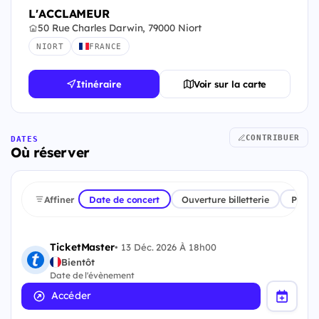
L'ACCLAMEUR
50 Rue Charles Darwin, 79000 Niort
NIORT
FRANCE
Itinéraire
Voir sur la carte
CONTRIBUER
DATES
Où réserver
Affiner
Date de concert
Ouverture billetterie
Plate
TicketMaster
•
13 Déc. 2026 À 18h00
Bientôt
Date de l'évènement
Accéder