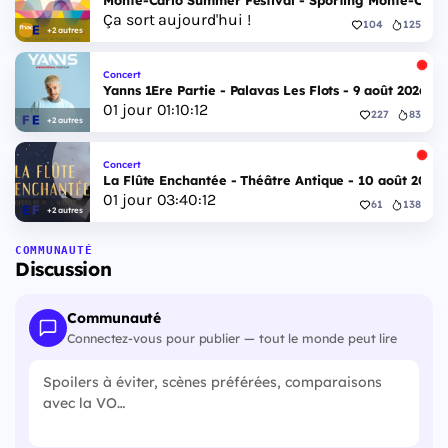
Ça sort aujourd'hui !
104
125
+2 autres
Concert
Yanns 1Ere Partie - Palavas Les Flots - 9 août 2026
01
jour
01
:
10
:
11
227
83
+2 autres
Concert
La Flûte Enchantée - Théâtre Antique - 10 août 2026
01
jour
03
:
40
:
11
61
138
+2 autres
COMMUNAUTÉ
Discussion
Communauté
Connectez-vous pour publier — tout le monde peut lire