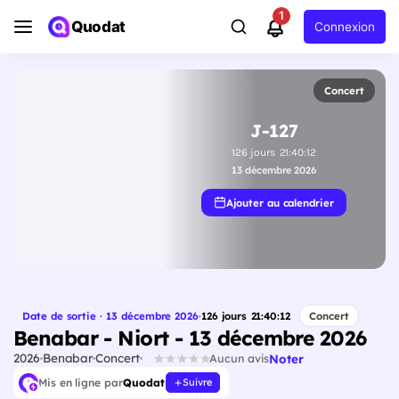
1
Quodat
Connexion
Concert
J-127
126
jours
21
:
40
:
11
13 décembre 2026
Ajouter au calendrier
Date de sortie · 13 décembre 2026
·
126
jours
21
:
40
:
11
Concert
Benabar - Niort - 13 décembre 2026
2026
Benabar
Concert
Noter
Aucun avis
Mis en ligne par
Quodat
Suivre