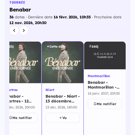
TOURNÉE
Benabar
36
dates · Dernière date
16 févr. 2026, 10h35
· Prochaine date
12 nov. 2026, 20h30
125j
Cette date
160j
Montmorillon
St 
Benabar -
Be
Montmorillon -
De
Chartres
Niort
16 janvier 2027
ja
16 janv. 2027, 20h30
23 
Benabar -
Benabar - Niort -
Chartres - 12
13 décembre
Me notifier
décembre 2026
2026
12 déc. 2026, 20h00
13 déc. 2026, 18h00
Me notifier
Vu