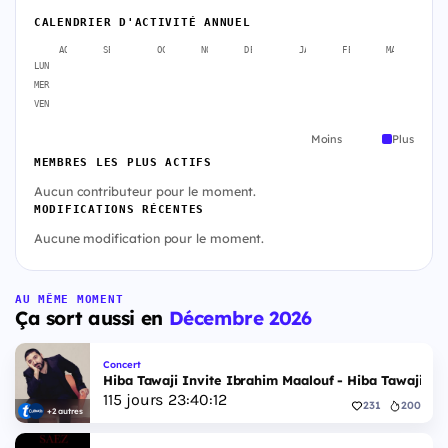
CALENDRIER D'ACTIVITÉ ANNUEL
AOÛT
SEPT.
OCT.
NOV.
DÉC.
JANV.
FÉVR.
MARS
A
LUN
MER
VEN
Moins
Plus
MEMBRES LES PLUS ACTIFS
Aucun contributeur pour le moment.
MODIFICATIONS RÉCENTES
Aucune modification pour le moment.
AU MÊME MOMENT
Ça sort aussi en
Décembre 2026
Concert
Hiba Tawaji Invite Ibrahim Maalouf - Hiba Tawaji & 
115
jours
23
:
40
:
11
231
200
+2 autres