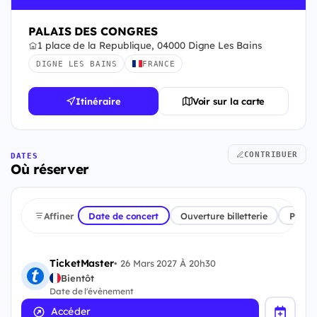
PALAIS DES CONGRES
1 place de la Republique, 04000 Digne Les Bains
DIGNE LES BAINS
FRANCE
Itinéraire
Voir sur la carte
CONTRIBUER
DATES
Où réserver
Affiner
Date de concert
Ouverture billetterie
Plate
TicketMaster
•
26 Mars 2027 À 20h30
Bientôt
Date de l'évènement
Accéder