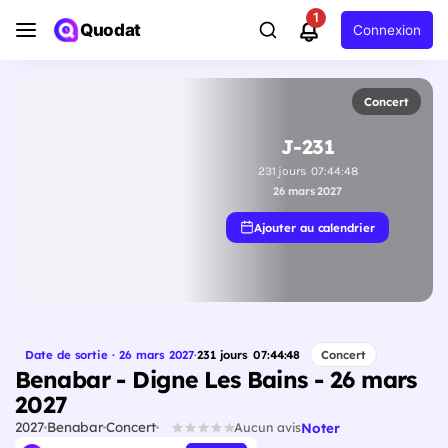
1
Quodat
Connexion
Concert
J-231
231
jours
07
:
44
:
47
26 mars 2027
Ajouter au calendrier
Date de sortie · 26 mars 2027
·
231
jours
07
:
44
:
47
Concert
Benabar - Digne Les Bains - 26 mars
2027
2027
Benabar
Concert
Noter
Aucun avis