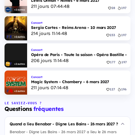
Lewis Ofman - Nimes - 6 mars 2027
211
jours
07
:
44
:
47
28
197
+2 autres
Concert
Sergio Cortes - Reims Arena - 10 mars 2027
214
jours
11
:
14
:
47
233
197
+2 autres
Concert
Opéra de Paris - Toute la saison - Opéra Bastille - 2 
206
jours
11
:
14
:
47
177
197
+2 autres
Concert
Magic System - Chambery - 6 mars 2027
211
jours
07
:
14
:
47
127
196
+2 autres
LE SAVIEZ-VOUS ?
Questions
fréquentes
Quand a lieu Benabar - Digne Les Bains - 26 mars 2027 ?
Benabar - Digne Les Bains - 26 mars 2027 a lieu le 26 mars