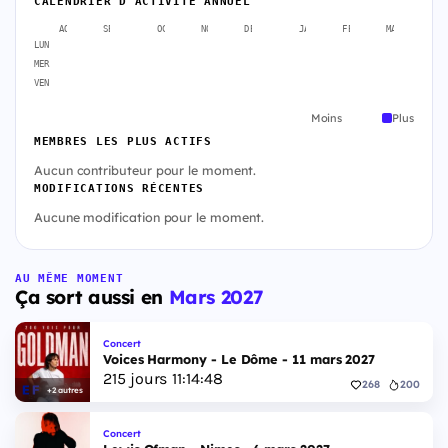
CALENDRIER D'ACTIVITÉ ANNUEL
AOÛT
SEPT.
OCT.
NOV.
DÉC.
JANV.
FÉVR.
MARS
A
LUN
MER
VEN
Moins
Plus
MEMBRES LES PLUS ACTIFS
Aucun contributeur pour le moment.
MODIFICATIONS RÉCENTES
Aucune modification pour le moment.
AU MÊME MOMENT
Ça sort aussi en
Mars 2027
Concert
Voices Harmony - Le Dôme - 11 mars 2027
215
jours
11
:
14
:
47
268
200
+2 autres
Concert