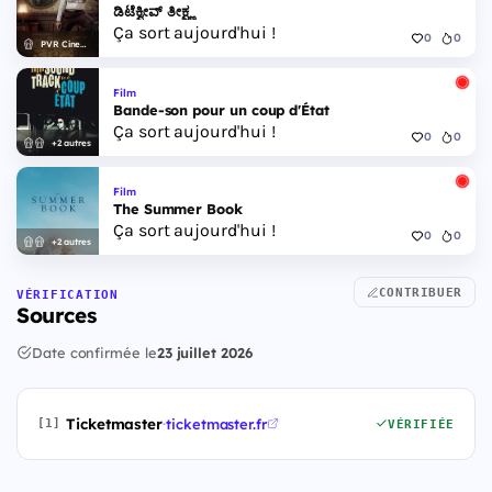
ಡಿಟೆಕ್ವೀವ್ ತೀಕ್ಷ್ಣ
Ça sort aujourd'hui !
0
0
PVR Cinemas
Film
Bande-son pour un coup d'État
Ça sort aujourd'hui !
0
0
+2 autres
Film
The Summer Book
Ça sort aujourd'hui !
0
0
+2 autres
CONTRIBUER
VÉRIFICATION
Sources
Date confirmée le
23 juillet 2026
Ticketmaster
·
ticketmaster.fr
[1]
VÉRIFIÉE