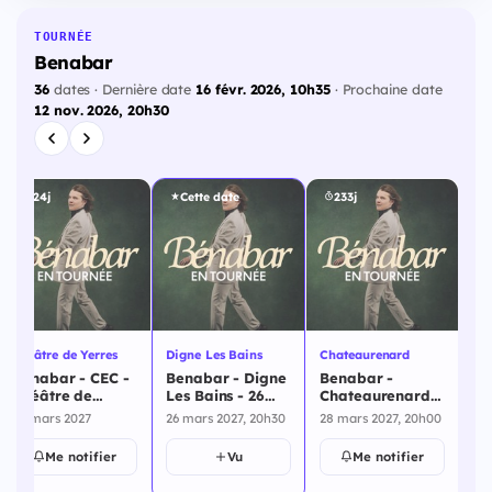
TOURNÉE
Benabar
36
dates · Dernière date
16 févr. 2026, 10h35
· Prochaine date
12 nov. 2026, 20h30
224j
Cette date
233j
Théâtre de Yerres
Digne Les Bains
Chateaurenard
Le
Bénabar - CEC -
Benabar - Digne
Benabar -
Be
Théâtre de
Les Bains - 26
Chateaurenard -
14
Yerres - 20 mars
mars 2027
28 mars 2027
20 mars 2027
26 mars 2027, 20h30
28 mars 2027, 20h00
14
2027
Me notifier
Vu
Me notifier