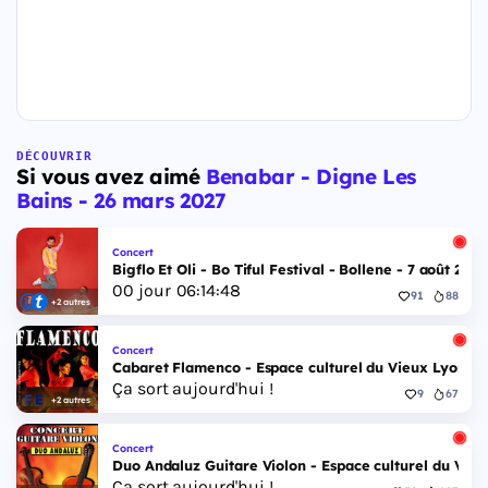
DÉCOUVRIR
Si vous avez aimé
Benabar - Digne Les
Bains - 26 mars 2027
Concert
Bigflo Et Oli - Bo Tiful Festival - Bollene - 7 août 2026
00
jour
06
:
14
:
47
91
88
+2 autres
Concert
Cabaret Flamenco - Espace culturel du Vieux Lyon - 
Ça sort aujourd'hui !
9
67
+2 autres
Concert
Duo Andaluz Guitare Violon - Espace culturel du Vieu
Ça sort aujourd'hui !