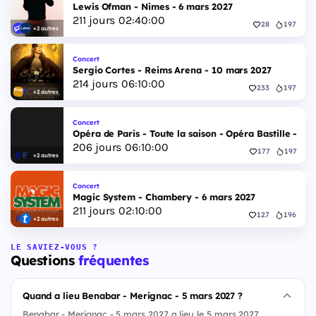
Lewis Ofman - Nimes - 6 mars 2027
211
jours
02
:
39
:
59
28
197
+2 autres
Concert
Sergio Cortes - Reims Arena - 10 mars 2027
214
jours
06
:
09
:
59
233
197
+2 autres
Concert
Opéra de Paris - Toute la saison - Opéra Bastille - 2 
206
jours
06
:
09
:
59
177
197
+2 autres
Concert
Magic System - Chambery - 6 mars 2027
211
jours
02
:
09
:
59
127
196
+2 autres
LE SAVIEZ-VOUS ?
Questions
fréquentes
Quand a lieu Benabar - Merignac - 5 mars 2027 ?
Benabar - Merignac - 5 mars 2027 a lieu le 5 mars 2027.