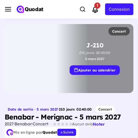
1
Quodat
Connexion
Concert
J-210
210
jours
02
:
39
:
59
5 mars 2027
Ajouter au calendrier
Date de sortie · 5 mars 2027
·
210
jours
02
:
39
:
59
Concert
Benabar - Merignac - 5 mars 2027
2027
Benabar
Concert
Noter
Aucun avis
Mis en ligne par
Quodat
Suivre