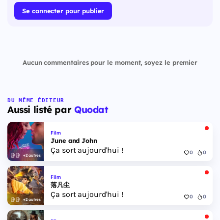
Se connecter pour publier
Aucun commentaires pour le moment, soyez le premier
DU MÊME ÉDITEUR
Aussi listé par
Quodat
Film
June and John
Ça sort aujourd'hui !
0
0
+2 autres
Film
落凡尘
Ça sort aujourd'hui !
0
0
+2 autres