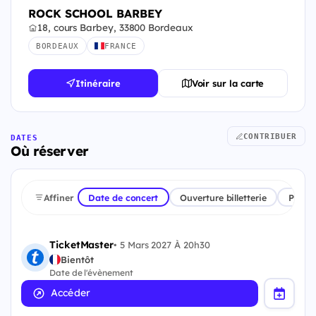
ROCK SCHOOL BARBEY
18, cours Barbey, 33800 Bordeaux
BORDEAUX
FRANCE
Itinéraire
Voir sur la carte
CONTRIBUER
DATES
Où réserver
Affiner
Date de concert
Ouverture billetterie
Plate
TicketMaster
•
5 Mars 2027 À 20h30
Bientôt
Date de l'évènement
Accéder