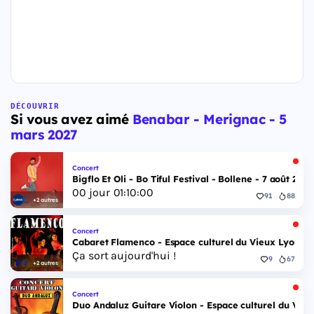
DÉCOUVRIR
Si vous avez aimé
Benabar - Merignac - 5
mars 2027
Concert
Bigflo Et Oli - Bo Tiful Festival - Bollene - 7 août 2026
00
jour
01
:
09
:
59
91
88
+2 autres
Concert
Cabaret Flamenco - Espace culturel du Vieux Lyon - 
Ça sort aujourd'hui !
9
67
+2 autres
Concert
Duo Andaluz Guitare Violon - Espace culturel du Vieu