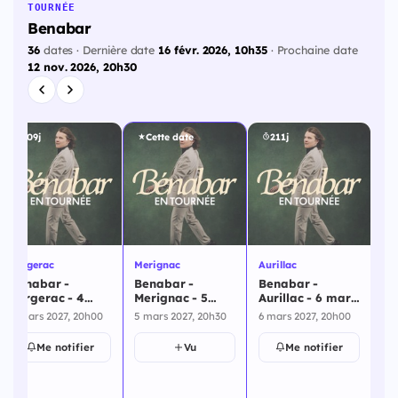
TOURNÉE
Benabar
36
dates · Dernière date
16 févr. 2026, 10h35
· Prochaine date
12 nov. 2026, 20h30
209j
Cette date
211j
St
Be
Av
Bergerac
Merignac
Aurillac
20
12
Benabar -
Benabar -
Benabar -
Bergerac - 4
Merignac - 5
Aurillac - 6 mars
mars 2027
mars 2027
2027
4 mars 2027, 20h00
5 mars 2027, 20h30
6 mars 2027, 20h00
Me notifier
Vu
Me notifier