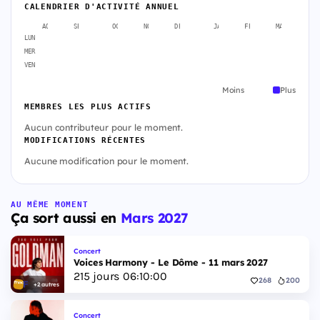
CALENDRIER D'ACTIVITÉ ANNUEL
AOÛT
SEPT.
OCT.
NOV.
DÉC.
JANV.
FÉVR.
MARS
A
LUN
MER
VEN
Moins
Plus
MEMBRES LES PLUS ACTIFS
Aucun contributeur pour le moment.
MODIFICATIONS RÉCENTES
Aucune modification pour le moment.
AU MÊME MOMENT
Ça sort aussi en
Mars 2027
Concert
Voices Harmony - Le Dôme - 11 mars 2027
215
jours
06
:
09
:
59
268
200
+2 autres
Concert