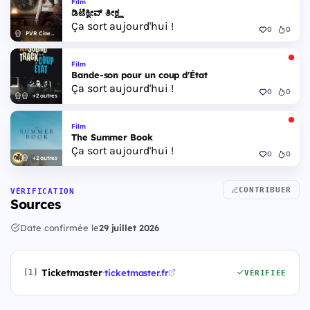
Film
ಡಿಟೆಕ್ವೀವ್ ತೀಕ್ಷ್ಣ
Ça sort aujourd'hui !
0
0
PVR Cinemas
Film
Bande-son pour un coup d'État
Ça sort aujourd'hui !
0
0
+2 autres
Film
The Summer Book
Ça sort aujourd'hui !
0
0
+2 autres
CONTRIBUER
VÉRIFICATION
Sources
Date confirmée le
29 juillet 2026
Ticketmaster
·
ticketmaster.fr
[1]
VÉRIFIÉE