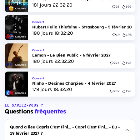
181
jours
22
:
32
:
19
26
199
+2 autres
Concert
Hubert Felix Thiefaine - Strasbourg - 5 février 2027
180
jours
18
:
32
:
19
19
198
+2 autres
Concert
Léman - Le Bien Public - 6 février 2027
180
jours
22
:
32
:
19
227
198
+2 autres
Concert
Ninho - Decines Charpieu - 4 février 2027
179
jours
18
:
32
:
19
259
196
+2 autres
LE SAVIEZ-VOUS ?
Questions
fréquentes
Quand a lieu Capris C'est Fini... - Capri C'est Fini... - Eu -
19 février 2027 ?