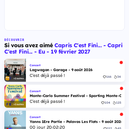
DÉCOUVRIR
Si vous avez aimé
Capris C'est Fini... - Capri
C'est Fini... - Eu - 19 février 2027
Concert
Lagwagon - Garage - 9 août 2026
C'est déjà passé !
166
34
+2 autres
Concert
Monte-Carlo Summer Festival - Sporting Monte-Carlo S
C'est déjà passé !
104
125
+2 autres
Concert
Yanns 1Ere Partie - Palavas Les Flots - 9 août 2026
00
jour
20
:
02
:
19
227
83