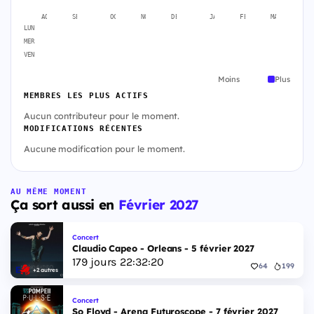
AOÛT
SEPT.
OCT.
NOV.
DÉC.
JANV.
FÉVR.
MARS
A
LUN
MER
VEN
Moins
Plus
MEMBRES LES PLUS ACTIFS
Aucun contributeur pour le moment.
MODIFICATIONS RÉCENTES
Aucune modification pour le moment.
AU MÊME MOMENT
Ça sort aussi en
Février 2027
Concert
Claudio Capeo - Orleans - 5 février 2027
179
jours
22
:
32
:
19
64
199
+2 autres
Concert
So Floyd - Arena Futuroscope - 7 février 2027