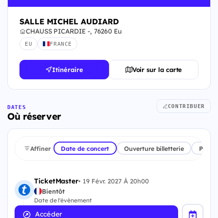
SALLE MICHEL AUDIARD
CHAUSS PICARDIE -, 76260 Eu
EU
FRANCE
Itinéraire
Voir sur la carte
CONTRIBUER
DATES
Où réserver
Affiner
Date de concert
Ouverture billetterie
Plate
TicketMaster
•
19 Févr. 2027 À 20h00
Bientôt
Date de l'évènement
Accéder