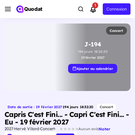
1
Quodat
Connexion
Concert
J-194
194
jours
18
:
32
:
19
19 février 2027
Ajouter au calendrier
Date de sortie · 19 février 2027
·
194
jours
18
:
32
:
19
Concert
Capris C'est Fini... - Capri C'est Fini... -
Eu - 19 février 2027
2027
Hervé Vilard
Concert
Noter
Aucun avis