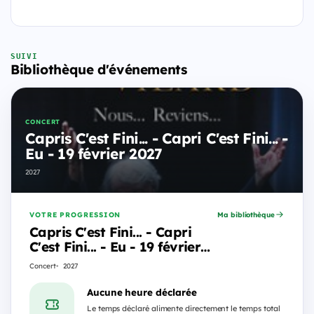
SUIVI
Bibliothèque d'événements
CONCERT
Capris C'est Fini... - Capri C'est Fini... -
Eu - 19 février 2027
2027
VOTRE PROGRESSION
Ma bibliothèque
Capris C'est Fini... - Capri
C'est Fini... - Eu - 19 février
2027
Concert
2027
Aucune heure déclarée
Le temps déclaré alimente directement le temps total