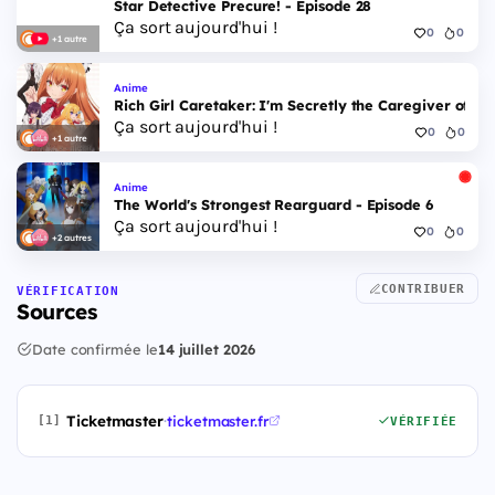
Star Detective Precure! - Episode 28
Ça sort aujourd'hui !
0
0
+1 autre
Anime
Rich Girl Caretaker: I'm Secretly the Caregiver of the
Ça sort aujourd'hui !
0
0
+1 autre
Anime
The World's Strongest Rearguard - Episode 6
Ça sort aujourd'hui !
0
0
+2 autres
CONTRIBUER
VÉRIFICATION
Sources
Date confirmée le
14 juillet 2026
Ticketmaster
·
ticketmaster.fr
[1]
VÉRIFIÉE