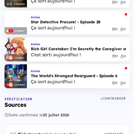
Ça sort aujourd'hui !
0
0
+2 autres
Anime
Star Detective Precure! - Episode 28
Ça sort aujourd'hui !
0
0
+1 autre
Anime
Rich Girl Caretaker: I'm Secretly the Caregiver of the
C'est sorti aujourd'hui !
0
0
+1 autre
Anime
The World's Strongest Rearguard - Episode 6
Ça sort aujourd'hui !
0
0
+2 autres
CONTRIBUER
VÉRIFICATION
Sources
Date confirmée le
25 juillet 2026