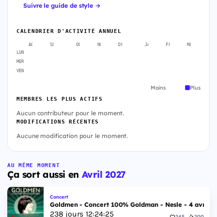
Suivre le guide de style →
CALENDRIER D'ACTIVITÉ ANNUEL
AOÛT
SEPT.
OCT.
NOV.
DÉC.
JANV.
FÉVR.
MARS
A
LUN
MER
VEN
Moins
Plus
MEMBRES LES PLUS ACTIFS
Aucun contributeur pour le moment.
MODIFICATIONS RÉCENTES
Aucune modification pour le moment.
AU MÊME MOMENT
Ça sort aussi en
Avril 2027
Concert
Goldmen - Concert 100% Goldman - Nesle - 4 avril 2
238
jours
12
:
24
:
24
245
200