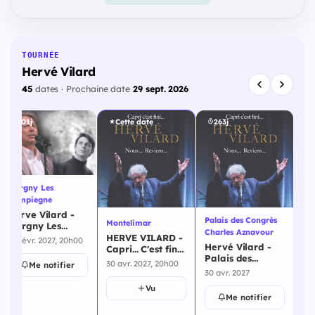
TOURNÉE
Hervé Vilard
45
dates · Prochaine date
29 sept. 2026
201j
Cette date
263j
Margny Les
Compiegne
Herve Vilard -
Palais des Congrès
Montelimar
Sal
Margny Les
Charles Aznavour
Compiegne - 26
HERVE VILARD -
He
26 févr. 2027, 20h00
Hervé Vilard -
février 2027
Capri... C'est fini
Sa
Palais des
... - Montelimar -
Ma
30 avr. 2027, 20h00
2 
Me notifier
Congrès Charles
30 avril 2027
ma
30 avr. 2027
Aznavour - 30
Vu
avril 2027
Me notifier