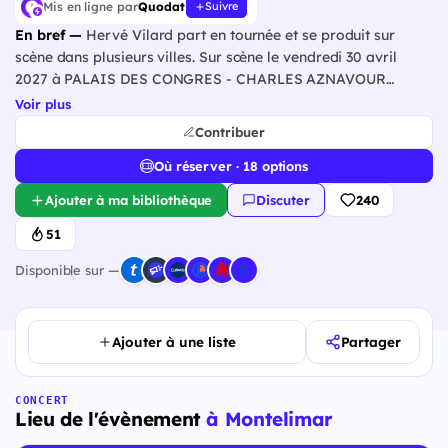
Mis en ligne par
Quodat
Suivre
En bref —
Hervé Vilard part en tournée et se produit sur
scène dans plusieurs villes. Sur scène le vendredi 30 avril
2027 à PALAIS DES CONGRES - CHARLES AZNAVOUR
(Montelimar).
Voir plus
Contribuer
Où réserver · 18 options
Ajouter à ma bibliothèque
Discuter
240
51
Disponible sur —
Ajouter à une liste
Partager
CONCERT
Lieu de l'évènement
à Montelimar