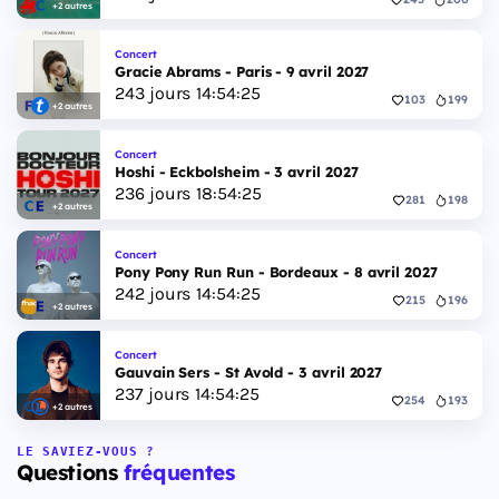
+2 autres
Concert
Gracie Abrams - Paris - 9 avril 2027
243
jours
14
:
54
:
24
103
199
+2 autres
Concert
Hoshi - Eckbolsheim - 3 avril 2027
236
jours
18
:
54
:
24
281
198
+2 autres
Concert
Pony Pony Run Run - Bordeaux - 8 avril 2027
242
jours
14
:
54
:
24
215
196
+2 autres
Concert
Gauvain Sers - St Avold - 3 avril 2027
237
jours
14
:
54
:
24
254
193
+2 autres
LE SAVIEZ-VOUS ?
Questions
fréquentes