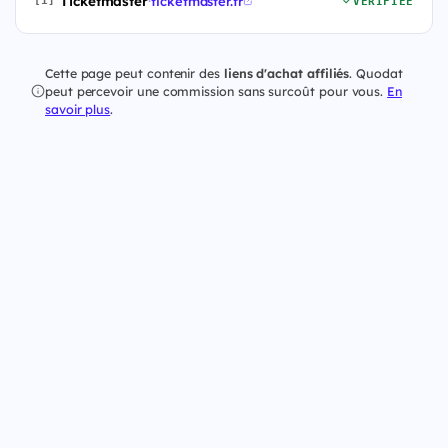
Ticketmaster
·
ticketmaster.fr
[1]
VÉRIFIÉE
Cette page peut contenir des
liens d'achat affiliés
. Quodat
peut percevoir une commission sans surcoût pour vous.
En
savoir plus
.