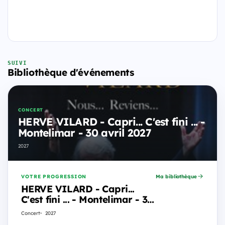
SUIVI
Bibliothèque d'événements
CONCERT
HERVE VILARD - Capri... C'est fini ... -
Montelimar - 30 avril 2027
2027
VOTRE PROGRESSION
Ma bibliothèque
HERVE VILARD - Capri...
C'est fini ... - Montelimar - 30
avril 2027
Concert
2027