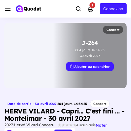
1
Quodat
Connexion
Concert
J-264
264
jours
14
:
54
:
24
30 avril 2027
Ajouter au calendrier
Date de sortie · 30 avril 2027
·
264
jours
14
:
54
:
24
Concert
HERVE VILARD - Capri... C'est fini ... -
Montelimar - 30 avril 2027
2027
Hervé Vilard
Concert
Noter
Aucun avis