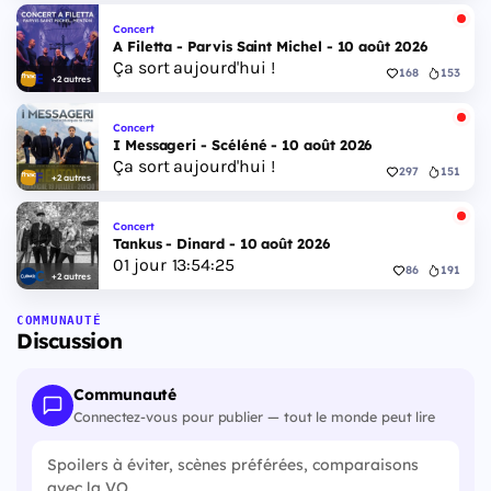
Concert
A Filetta - Parvis Saint Michel - 10 août 2026
Ça sort aujourd'hui !
168
153
+2 autres
Concert
I Messageri - Scéléné - 10 août 2026
Ça sort aujourd'hui !
297
151
+2 autres
Concert
Tankus - Dinard - 10 août 2026
01
jour
13
:
54
:
24
86
191
+2 autres
COMMUNAUTÉ
Discussion
Communauté
Connectez-vous pour publier — tout le monde peut lire