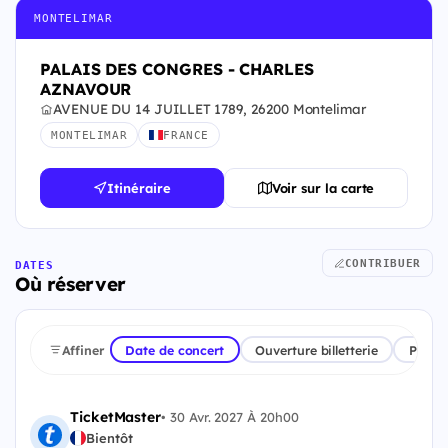
MONTELIMAR
PALAIS DES CONGRES - CHARLES
AZNAVOUR
AVENUE DU 14 JUILLET 1789, 26200 Montelimar
MONTELIMAR
FRANCE
Itinéraire
Voir sur la carte
CONTRIBUER
DATES
Où réserver
Affiner
Date de concert
Ouverture billetterie
Plate
TicketMaster
•
30 Avr. 2027 À 20h00
Bientôt