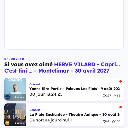
DÉCOUVRIR
Si vous avez aimé
HERVE VILARD - Capri...
C'est fini ... - Montelimar - 30 avril 2027
Concert
Yanns 1Ere Partie - Palavas Les Flots - 9 août 2026
00
jour
16
:
24
:
24
227
83
+2 autres
Concert
La Flûte Enchantée - Théâtre Antique - 10 août 2026
Ça sort aujourd'hui !
61
138
+2 autres