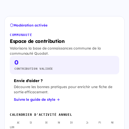
Modération activée
COMMUNAUTÉ
Espace de contribution
Valorisons la base de connaissances commune de la
communauté Quodat.
0
CONTRIBUTION VALIDÉE
Envie d'aider ?
Découvre les bonnes pratiques pour enrichir une fiche de
sortie efficacement.
Suivre le guide de style →
CALENDRIER D'ACTIVITÉ ANNUEL
AOÛT
SEPT.
OCT.
NOV.
DÉC.
JANV.
FÉVR.
MARS
A
LUN