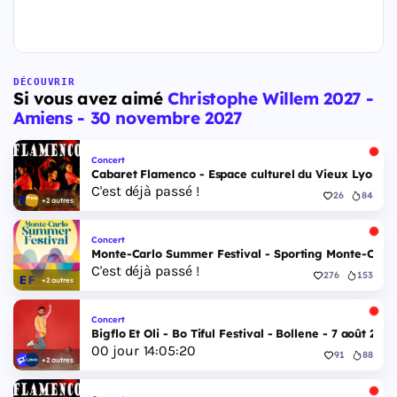
DÉCOUVRIR
Si vous avez aimé
Christophe Willem 2027 -
Amiens - 30 novembre 2027
Concert
Cabaret Flamenco - Espace culturel du Vieux Lyon - 
C'est déjà passé !
26
84
+2 autres
Concert
Monte-Carlo Summer Festival - Sporting Monte-Carlo S
C'est déjà passé !
276
153
+2 autres
Concert
Bigflo Et Oli - Bo Tiful Festival - Bollene - 7 août 2026
00
jour
14
:
05
:
19
91
88
+2 autres