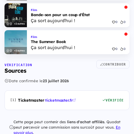
Film
Bande-son pour un coup d'État
Ça sort aujourd'hui !
0
0
+2 autres
Film
The Summer Book
Ça sort aujourd'hui !
0
0
+2 autres
CONTRIBUER
VÉRIFICATION
Sources
Date confirmée le
23 juillet 2026
Ticketmaster
·
ticketmaster.fr
[1]
VÉRIFIÉE
Cette page peut contenir des
liens d'achat affiliés
. Quodat
peut percevoir une commission sans surcoût pour vous.
En
savoir plus
.