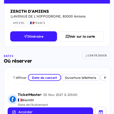
ZENITH D'AMIENS
AVENUE DE L'HIPPODROME, 80000 Amiens
AMIENS
FRANCE
Itinéraire
Voir sur la carte
CONTRIBUER
DATES
Où réserver
Affiner
Date de concert
Ouverture billetterie
Plate
TicketMaster
•
30 Nov. 2027 À 20h00
Bientôt
Date de l'évènement
Accéder