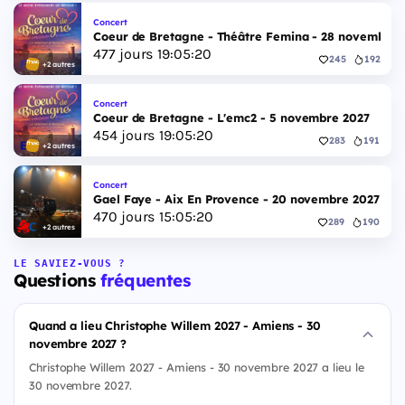
Concert
Coeur de Bretagne - Théâtre Femina - 28 novembre 
477
jours
19
:
05
:
19
245
192
+2 autres
Concert
Coeur de Bretagne - L'emc2 - 5 novembre 2027
454
jours
19
:
05
:
19
283
191
+2 autres
Concert
Gael Faye - Aix En Provence - 20 novembre 2027
470
jours
15
:
05
:
19
289
190
+2 autres
LE SAVIEZ-VOUS ?
Questions
fréquentes
Quand a lieu Christophe Willem 2027 - Amiens - 30
novembre 2027 ?
Christophe Willem 2027 - Amiens - 30 novembre 2027 a lieu le
30 novembre 2027.