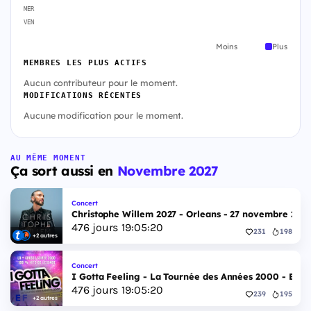
MER
VEN
Moins
Plus
MEMBRES LES PLUS ACTIFS
Aucun contributeur pour le moment.
MODIFICATIONS RÉCENTES
Aucune modification pour le moment.
AU MÊME MOMENT
Ça sort aussi en
Novembre 2027
Concert
Christophe Willem 2027 - Orleans - 27 novembre 202
476
jours
19
:
05
:
19
231
198
+2 autres
Concert
I Gotta Feeling - La Tournée des Années 2000 - Esp
476
jours
19
:
05
:
19
239
195
+2 autres