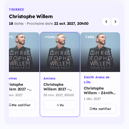
TOURNÉE
Christophe Willem
18
dates · Prochaine date
22 oct. 2027, 20h00
477j
Cette date
480j
Zénith Arena de
Chartres
Amiens
Ac
Lille
Christophe
Christophe
Ch
Christophe
Willem 2027 -
Willem 2027 -
Wi
Willem - Zénith
Chartres - 28
Amiens - 30
Ar
28 nov. 2027
30 nov. 2027, 20h00
9 d
Arena de Lille - 1
novembre 2027
novembre 2027
dé
1 déc. 2027
décembre 2027
Me notifier
Vu
Me notifier