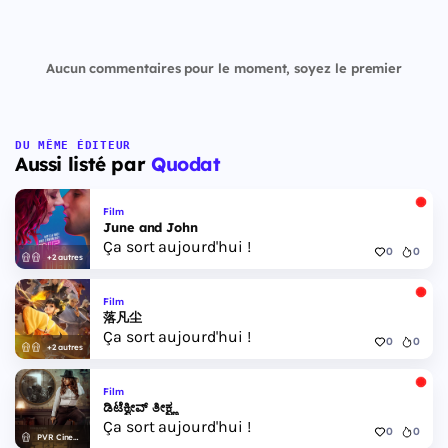
Aucun commentaires pour le moment, soyez le premier
DU MÊME ÉDITEUR
Aussi listé par
Quodat
Film
June and John
Ça sort aujourd'hui !
0
0
+2 autres
Film
落凡尘
Ça sort aujourd'hui !
0
0
+2 autres
Film
ಡಿಟೆಕ್ವೀವ್ ತೀಕ್ಷ್ಣ
Ça sort aujourd'hui !
0
0
PVR Cinemas