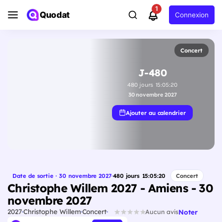
1
Quodat
Connexion
Concert
J-480
480
jours
15
:
05
:
19
30 novembre 2027
Ajouter au calendrier
Date de sortie · 30 novembre 2027
·
480
jours
15
:
05
:
19
Concert
Christophe Willem 2027 - Amiens - 30
novembre 2027
2027
Christophe Willem
Concert
Noter
Aucun avis