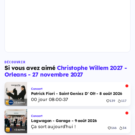
DÉCOUVRIR
Si vous avez aimé
Christophe Willem 2027 -
Orleans - 27 novembre 2027
Concert
Patrick Fiori - Saint Geniez D' Olt - 8 août 2026
00
jour
08
:
00
:
36
139
117
+2 autres
Concert
Lagwagon - Garage - 9 août 2026
Ça sort aujourd'hui !
166
34
+2 autres