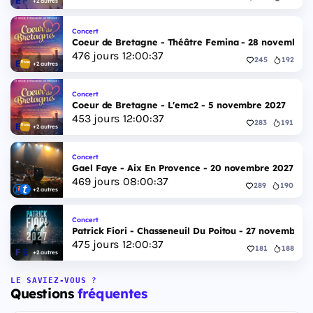
+2 autres
Concert
Coeur de Bretagne - Théâtre Femina - 28 novembre 
476
jours
12
:
00
:
36
245
192
+2 autres
Concert
Coeur de Bretagne - L'emc2 - 5 novembre 2027
453
jours
12
:
00
:
36
283
191
+2 autres
Concert
Gael Faye - Aix En Provence - 20 novembre 2027
469
jours
08
:
00
:
36
289
190
+2 autres
Concert
Patrick Fiori - Chasseneuil Du Poitou - 27 novembre 
475
jours
12
:
00
:
36
181
188
+2 autres
LE SAVIEZ-VOUS ?
Questions
fréquentes