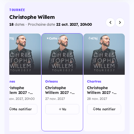
TOURNÉE
Christophe Willem
18
dates · Prochaine date
22 oct. 2027, 20h00
475j
Cette date
476j
Rennes
Orleans
Chartres
Am
Christophe
Christophe
Christophe
Ch
Willem 2027 -
Willem 2027 -
Willem 2027 -
Wi
Rennes - 26
Orleans - 27
Chartres - 28
Am
26 nov. 2027, 20h00
27 nov. 2027
28 nov. 2027
30 
novembre 2027
novembre 2027
novembre 2027
no
Me notifier
Vu
Me notifier