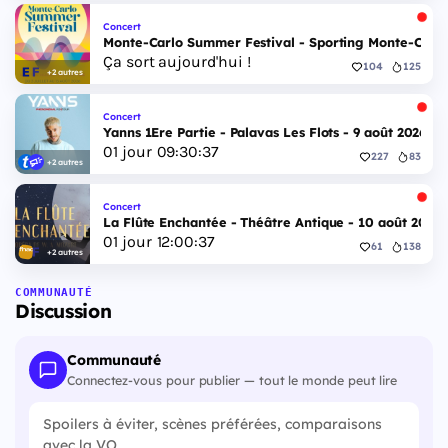
Concert
Monte-Carlo Summer Festival - Sporting Monte-Carlo S
Ça sort aujourd'hui !
104
125
+2 autres
Concert
Yanns 1Ere Partie - Palavas Les Flots - 9 août 2026
01
jour
09
:
30
:
36
227
83
+2 autres
Concert
La Flûte Enchantée - Théâtre Antique - 10 août 2026
01
jour
12
:
00
:
36
61
138
+2 autres
COMMUNAUTÉ
Discussion
Communauté
Connectez-vous pour publier — tout le monde peut lire