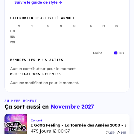
Suivre le guide de style →
CALENDRIER D'ACTIVITÉ ANNUEL
AOÛT
SEPT.
OCT.
NOV.
DÉC.
JANV.
FÉVR.
MARS
A
LUN
MER
VEN
Moins
Plus
MEMBRES LES PLUS ACTIFS
Aucun contributeur pour le moment.
MODIFICATIONS RÉCENTES
Aucune modification pour le moment.
AU MÊME MOMENT
Ça sort aussi en
Novembre 2027
Concert
I Gotta Feeling - La Tournée des Années 2000 - Esp
475
jours
12
:
00
:
36
239
195