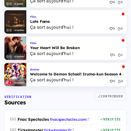
Ça sort aujourd'hui !
0
0
+1 autre
Film
Late Fame
Ça sort aujourd'hui !
0
0
+2 autres
Film
Your Heart Will Be Broken
Ça sort aujourd'hui !
1
1
+2 autres
Anime
Welcome to Demon School! Iruma-kun Season 4 - Epi
Ça sort aujourd'hui !
0
0
+2 autres
CONTRIBUER
VÉRIFICATION
Sources
Fnac Spectacles
·
fnacspectacles.com
[1]
VÉRIFIÉE
Ticketmaster
·
ticketmaster.fr
[2]
VÉRIFIÉE