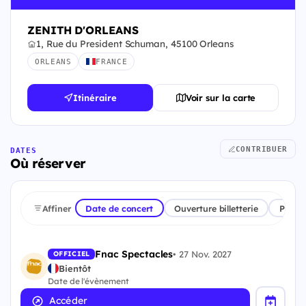
ZENITH D'ORLEANS
1, Rue du President Schuman, 45100 Orleans
ORLEANS
FRANCE
Itinéraire
Voir sur la carte
CONTRIBUER
DATES
Où réserver
Affiner
Date de concert
Ouverture billetterie
Plate
Fnac Spectacles
•
27 Nov. 2027
OFFICIEL
Bientôt
Date de l'évènement
Accéder