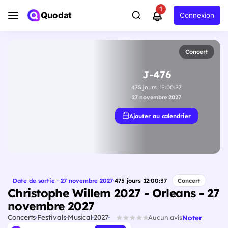
1
Quodat
Connexion
Concert
J-476
475
jours
12
:
00
:
36
27 novembre 2027
Ajouter au calendrier
Date de sortie · 27 novembre 2027
·
475
jours
12
:
00
:
36
Concert
Christophe Willem 2027 - Orleans - 27
novembre 2027
Concerts
Festivals
Musical
2027
Noter
Aucun avis