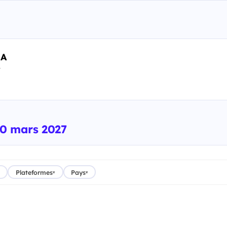
RA
e
20 mars 2027
Plateformes
Pays
▾
▾