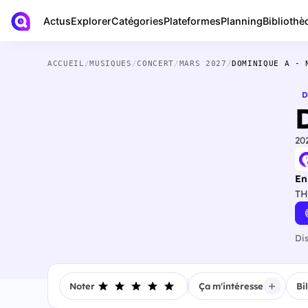
Actus
Bibliothè
Explorer
Catégories
Plateformes
Planning
ACCUEIL
/
MUSIQUES
/
CONCERT
/
MARS 2027
/
DOMINIQUE A - 
D
20
En
TH
Di
Noter
Ça m'intéresse
Bi