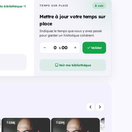
À voir
TEMPS SUR PLACE
a bibliothèque
Mettre à jour votre temps sur
place
Indiquez le temps que vous y avez passé
pour garder un historique cohérent.
Valider
h
Voir ma bibliothèque
238j
239j
263j