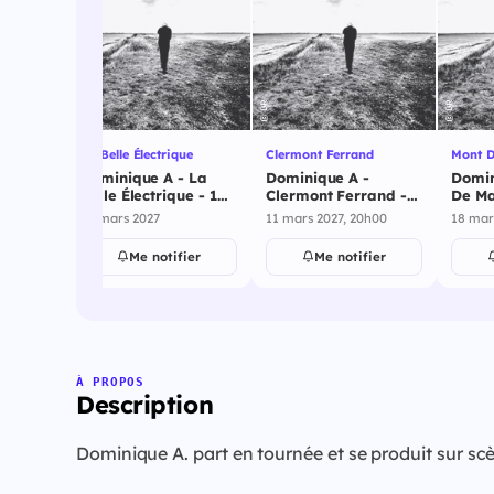
La Belle Électrique
Clermont Ferrand
Mont D
Dominique A - La
Dominique A -
Domin
Belle Électrique - 10
Clermont Ferrand -
De Ma
on - 5
mars 2027
11 mars 2027
2027
10 mars 2027
11 mars 2027, 20h00
18 mar
ier
Me notifier
Me notifier
À PROPOS
Description
Dominique A. part en tournée et se produit sur 