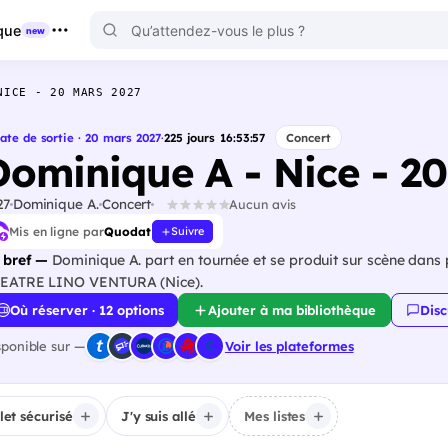
que
new
NICE - 20 MARS 2027
ate de sortie · 20 mars 2027
·
225
jours
16
:
53
:
56
Concert
Dominique A - Nice - 2
27
Dominique A.
Concert
Aucun avis
Mis en ligne par
Quodat
Suivre
 bref —
Dominique A. part en tournée et se produit sur scène dans 
EATRE LINO VENTURA (Nice).
Où réserver · 12 options
Ajouter à ma bibliothèque
Disc
sponible sur —
Voir les plateformes
llet sécurisé
J'y suis allé
Mes listes