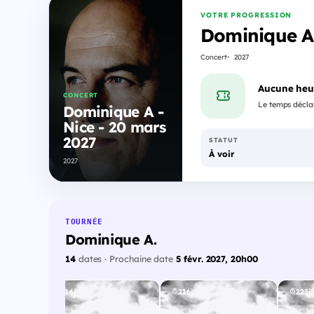
VOTRE PROGRESSION
Dominique A 
Concert
2027
Aucune heu
CONCERT
Le temps déclar
Dominique A -
Nice - 20 mars
2027
STATUT
À voir
2027
TOURNÉE
Dominique A.
14
dates · Prochaine date
5 févr. 2027, 20h00
214j
216j
223j