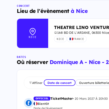
CONCERT
Lieu de l'évènement
à Nice
THEATRE LINO VENTU
168 BD DE L'ARIANE, 06300 Nic
NICE
NICE
FRANCE
DATES
Où réserver
Dominique A - Nice - 
Affiner
Date de concert
Ouverture billetterie
TicketMaster
•
20 Mars 2027 À 20h30
OFFICIEL
Bientôt
Date de l'évènement