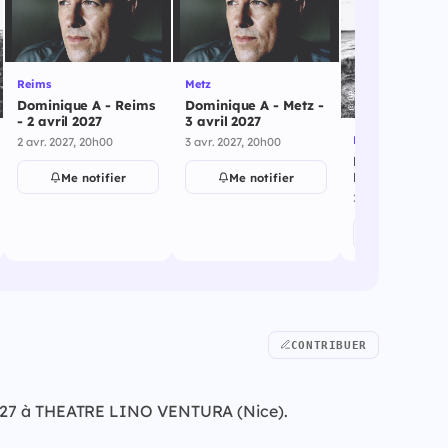
Reims
Metz
Dominique A - Reims
Dominique A - Metz -
- 2 avril 2027
3 avril 2027
Ramonville St A
2 avr. 2027, 20h00
3 avr. 2027, 20h00
Dominique A -
Ramonville St
Me notifier
Me notifier
27 avril 2027
27 avr. 2027, 19h3
Me notif
CONTRIBUER
s 2027 à THEATRE LINO VENTURA (Nice).