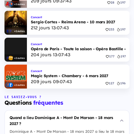
209
jours
09
:
37
:
42
28
197
+2 autres
Concert
Sergio Cortes - Reims Arena - 10 mars 2027
212
jours
13
:
07
:
42
233
197
+2 autres
Concert
Opéra de Paris - Toute la saison - Opéra Bastille - 2 
204
jours
13
:
07
:
42
177
197
+2 autres
Concert
Magic System - Chambery - 6 mars 2027
209
jours
09
:
07
:
42
127
196
+2 autres
LE SAVIEZ-VOUS ?
Questions
fréquentes
Quand a lieu Dominique A - Mont De Marsan - 18 mars
2027 ?
Dominique A - Mont De Marsan - 18 mars 2027 a lieu le 18 mars