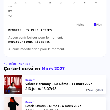
AOÛT
SEPT.
OCT.
NOV.
DÉC.
JANV.
FÉVR.
MARS
A
LUN
MER
VEN
Moins
Plus
MEMBRES LES PLUS ACTIFS
Aucun contributeur pour le moment.
MODIFICATIONS RÉCENTES
Aucune modification pour le moment.
AU MÊME MOMENT
Ça sort aussi en
Mars 2027
Concert
Voices Harmony - Le Dôme - 11 mars 2027
213
jours
13
:
07
:
42
268
200
+2 autres
Concert
Lewis Ofman - Nimes - 6 mars 2027