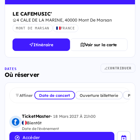
LE CAFEMUSIC'
4 CALE DE LA MARINE, 40000 Mont De Marsan
MONT DE MARSAN
FRANCE
Itinéraire
Voir sur la carte
CONTRIBUER
DATES
Où réserver
Affiner
Date de concert
Ouverture billetterie
Plate
TicketMaster
•
18 Mars 2027 À 21h00
Bientôt
Date de l'évènement
Accéder