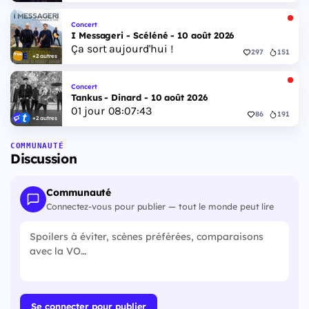
Concert
I Messageri - Scéléné - 10 août 2026
Ça sort aujourd'hui !
297
151
+2 autres
Concert
Tankus - Dinard - 10 août 2026
01
jour
08
:
07
:
42
86
191
+2 autres
COMMUNAUTÉ
Discussion
Communauté
Connectez-vous pour publier — tout le monde peut lire
Se connecter pour publier