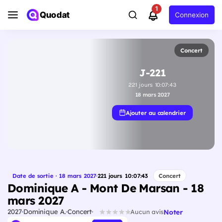
1
Quodat
Connexion
Concert
J-221
221
jours
10
:
07
:
42
18 mars 2027
Ajouter au calendrier
Date de sortie · 18 mars 2027
·
221
jours
10
:
07
:
42
Concert
Dominique A - Mont De Marsan - 18
mars 2027
2027
Dominique A.
Concert
Noter
Aucun avis