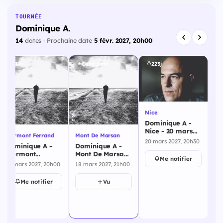
TOURNÉE
Dominique A.
14
dates · Prochaine date
5 févr. 2027, 20h00
214j
Cette date
223j
Nice
Dominique A -
Nice - 20 mars
Clermont Ferrand
Mont De Marsan
Par
2027
20 mars 2027, 20h30
Dominique A -
Dominique A -
Do
Clermont
Mont De Marsan
Pa
Me notifier
Ferrand - 11
- 18 mars 2027
20
11 mars 2027, 20h00
18 mars 2027, 21h00
24
mars 2027
Me notifier
Vu