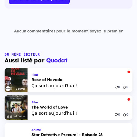
Aucun commentaires pour le moment, soyez le premier
DU MÊME ÉDITEUR
Aussi listé par
Quodat
Film
Rose of Nevada
Ça sort aujourd'hui !
0
0
+2 autres
Film
The World of Love
Ça sort aujourd'hui !
0
0
+2 autres
Anime
Star Detective Precure! - Episode 28