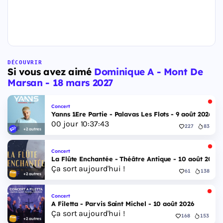
DÉCOUVRIR
Si vous avez aimé
Dominique A - Mont De
Marsan - 18 mars 2027
Concert
Yanns 1Ere Partie - Palavas Les Flots - 9 août 2026
00
jour
10
:
37
:
42
227
83
+2 autres
Concert
La Flûte Enchantée - Théâtre Antique - 10 août 2026
Ça sort aujourd'hui !
61
138
+2 autres
Concert
A Filetta - Parvis Saint Michel - 10 août 2026
Ça sort aujourd'hui !
168
153
+2 autres