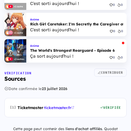
C'est sorti aujourd'hui !
0
0
+1 autre
Anime
Rich Girl Caretaker: I'm Secretly the Caregiver of the
C'est sorti aujourd'hui !
0
0
+1 autre
Anime
The World's Strongest Rearguard - Episode 6
Ça sort aujourd'hui !
0
0
+2 autres
CONTRIBUER
VÉRIFICATION
Sources
Date confirmée le
23 juillet 2026
Ticketmaster
·
ticketmaster.fr
[1]
VÉRIFIÉE
Cette page peut contenir des
liens d'achat affiliés
. Quodat