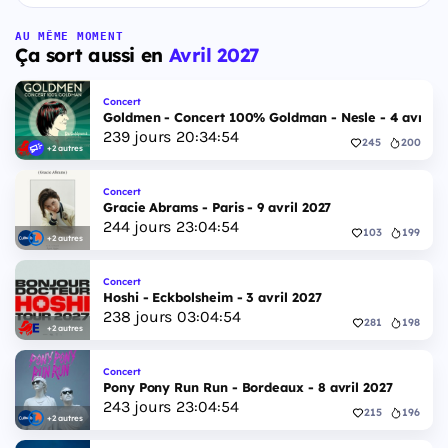
AU MÊME MOMENT
Ça sort aussi en
Avril 2027
Concert
Goldmen - Concert 100% Goldman - Nesle - 4 avril 2
239
jours
20
:
34
:
53
245
200
+2 autres
Concert
Gracie Abrams - Paris - 9 avril 2027
244
jours
23
:
04
:
53
103
199
+2 autres
Concert
Hoshi - Eckbolsheim - 3 avril 2027
238
jours
03
:
04
:
53
281
198
+2 autres
Concert
Pony Pony Run Run - Bordeaux - 8 avril 2027
243
jours
23
:
04
:
53
215
196
+2 autres