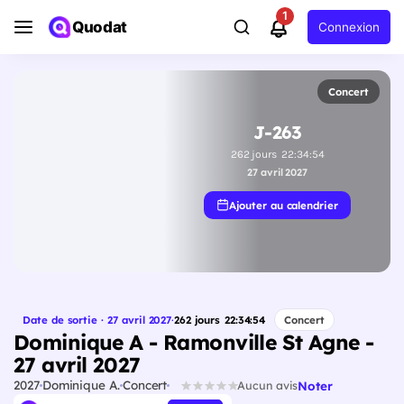
1
Quodat
Connexion
Concert
J-263
262
jours
22
:
34
:
53
27 avril 2027
Ajouter au calendrier
Date de sortie · 27 avril 2027
·
262
jours
22
:
34
:
53
Concert
Dominique A - Ramonville St Agne -
27 avril 2027
2027
Dominique A.
Concert
Noter
Aucun avis