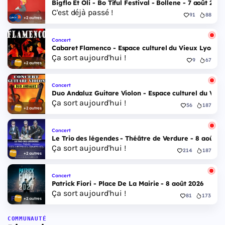
Bigflo Et Oli - Bo Tiful Festival - Bollene - 7 août 2026
C'est déjà passé !
91
88
+2 autres
Concert
Cabaret Flamenco - Espace culturel du Vieux Lyon - 
Ça sort aujourd'hui !
9
67
+2 autres
Concert
Duo Andaluz Guitare Violon - Espace culturel du Vieu
Ça sort aujourd'hui !
56
187
+2 autres
Concert
Le Trio des légendes - Théâtre de Verdure - 8 août 2
Ça sort aujourd'hui !
214
187
+2 autres
Concert
Patrick Fiori - Place De La Mairie - 8 août 2026
Ça sort aujourd'hui !
81
173
+2 autres
COMMUNAUTÉ