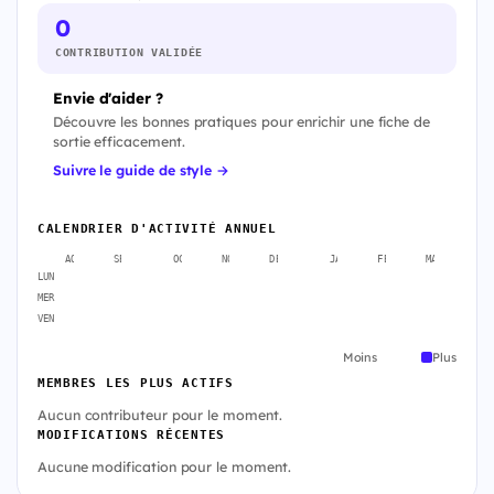
0
CONTRIBUTION VALIDÉE
Envie d'aider ?
Découvre les bonnes pratiques pour enrichir une fiche de
sortie efficacement.
Suivre le guide de style →
CALENDRIER D'ACTIVITÉ ANNUEL
AOÛT
SEPT.
OCT.
NOV.
DÉC.
JANV.
FÉVR.
MARS
A
LUN
MER
VEN
Moins
Plus
MEMBRES LES PLUS ACTIFS
Aucun contributeur pour le moment.
MODIFICATIONS RÉCENTES
Aucune modification pour le moment.