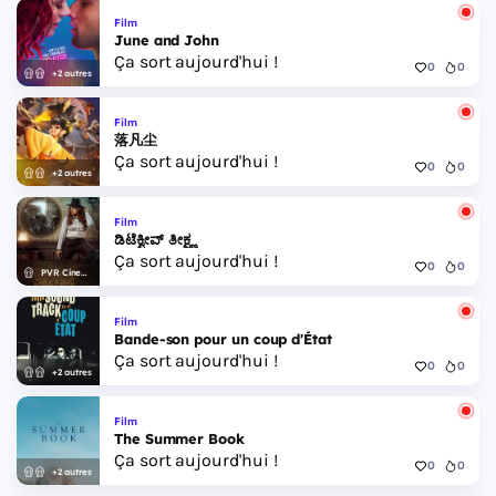
Film
June and John
Ça sort aujourd'hui !
0
0
+2 autres
Film
落凡尘
Ça sort aujourd'hui !
0
0
+2 autres
Film
ಡಿಟೆಕ್ವೀವ್ ತೀಕ್ಷ್ಣ
Ça sort aujourd'hui !
0
0
PVR Cinemas
Film
Bande-son pour un coup d'État
Ça sort aujourd'hui !
0
0
+2 autres
Film
The Summer Book
Ça sort aujourd'hui !
0
0
+2 autres