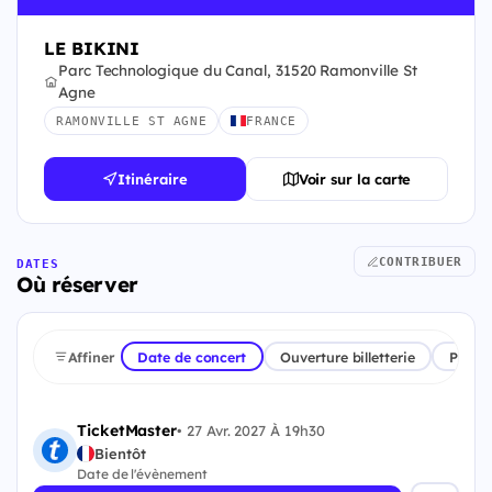
LE BIKINI
Parc Technologique du Canal, 31520 Ramonville St
Agne
RAMONVILLE ST AGNE
FRANCE
Itinéraire
Voir sur la carte
CONTRIBUER
DATES
Où réserver
Affiner
Date de concert
Ouverture billetterie
Plate
TicketMaster
•
27 Avr. 2027 À 19h30
Bientôt
Date de l'évènement