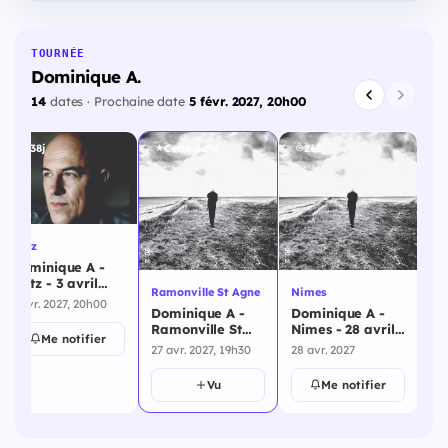
TOURNÉE
Dominique A.
14
dates · Prochaine date
5 févr. 2027, 20h00
238j
Cette date
263j
Metz
Dominique A -
Metz - 3 avril
Ramonville St Agne
Nimes
2027
3 avr. 2027, 20h00
Dominique A -
Dominique A -
Ramonville St
Nimes - 28 avril
Me notifier
Agne - 27 avril
2027
27 avr. 2027, 19h30
28 avr. 2027
2027
Vu
Me notifier