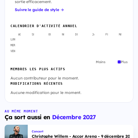
sortie efficacement.
Suivre le guide de style →
CALENDRIER D'ACTIVITÉ ANNUEL
AOÛT
SEPT.
OCT.
NOV.
DÉC.
JANV.
FÉVR.
MARS
A
LUN
MER
VEN
Moins
Plus
MEMBRES LES PLUS ACTIFS
Aucun contributeur pour le moment.
MODIFICATIONS RÉCENTES
Aucune modification pour le moment.
AU MÊME MOMENT
Ça sort aussi en
Décembre 2027
Concert
Christophe Willem - Accor Arena - 9 décembre 2027