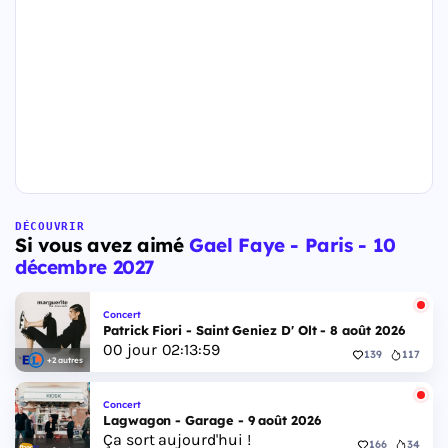
DÉCOUVRIR
Si vous avez aimé
Gael Faye - Paris - 10
décembre 2027
Concert
Patrick Fiori - Saint Geniez D' Olt - 8 août 2026
00
jour
02
:
13
:
58
139
117
+2 autres
Concert
Lagwagon - Garage - 9 août 2026
Ça sort aujourd'hui !
166
34