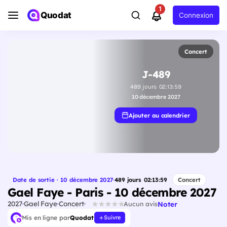
1
Quodat
Connexion
Concert
J-489
489
jours
02
:
13
:
58
10 décembre 2027
Ajouter au calendrier
Date de sortie · 10 décembre 2027
·
489
jours
02
:
13
:
58
Concert
Gael Faye - Paris - 10 décembre 2027
2027
Gael Faye
Concert
Noter
Aucun avis
Mis en ligne par
Quodat
Suivre