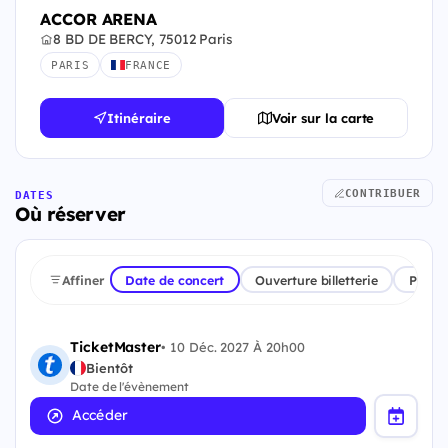
ACCOR ARENA
8 BD DE BERCY, 75012 Paris
PARIS
FRANCE
Itinéraire
Voir sur la carte
CONTRIBUER
DATES
Où réserver
Affiner
Date de concert
Ouverture billetterie
Plate
TicketMaster
•
10 Déc. 2027 À 20h00
Bientôt
Date de l'évènement
Accéder