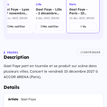
Lyon
Lille
Paris
Gael Faye - Lyon
Gael Faye - Lille
Gael Faye -
- 27 novembre
- 2 décembre
Paris - 10
2027
2027
décembre 2027
27 nov. 2027, 20h00
2 déc. 2027, 20h00
10 déc. 2027, 20h00
Me notifier
Me notifier
Vu
CONTRIBUER
À PROPOS
Description
Gael Faye part en tournée et se produit sur scène dans
plusieurs villes. Concert le vendredi 10 décembre 2027 à
ACCOR ARENA (Paris).
Details
Artiste
Gael Faye