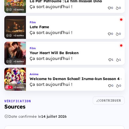
La Pat’ Patrouille : Le film mission Dino
Ça sort aujourd'hui !
0
0
+2 autres
Film
Late Fame
Ça sort aujourd'hui !
0
0
+2 autres
Film
Your Heart Will Be Broken
Ça sort aujourd'hui !
1
1
+2 autres
Anime
Welcome to Demon School! Iruma-kun Season 4 - Epi
Ça sort aujourd'hui !
0
0
+2 autres
CONTRIBUER
VÉRIFICATION
Sources
Date confirmée le
14 juillet 2026