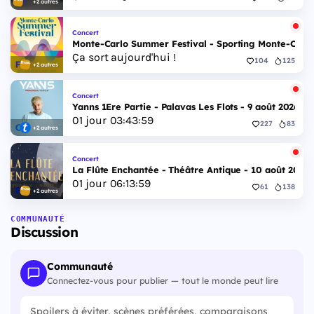
+2 autres
Concert
Monte-Carlo Summer Festival - Sporting Monte-Carlo S
Ça sort aujourd'hui !
104
125
+2 autres
Concert
Yanns 1Ere Partie - Palavas Les Flots - 9 août 2026
01
jour
03
:
43
:
58
227
83
+2 autres
Concert
La Flûte Enchantée - Théâtre Antique - 10 août 2026
01
jour
06
:
13
:
58
61
138
+2 autres
COMMUNAUTÉ
Discussion
Communauté
Connectez-vous pour publier — tout le monde peut lire