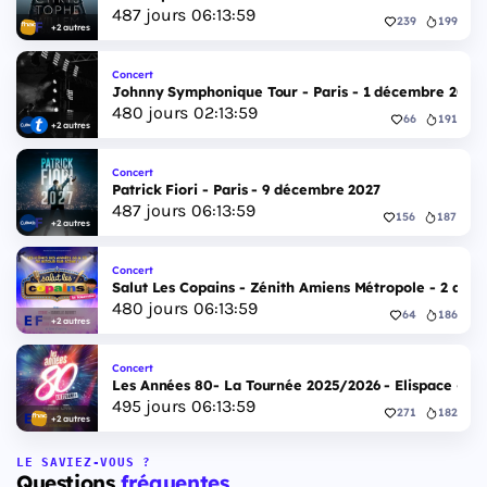
487
jours
06
:
13
:
58
239
199
+2 autres
Concert
Johnny Symphonique Tour - Paris - 1 décembre 2027
480
jours
02
:
13
:
58
66
191
+2 autres
Concert
Patrick Fiori - Paris - 9 décembre 2027
487
jours
06
:
13
:
58
156
187
+2 autres
Concert
Salut Les Copains - Zénith Amiens Métropole - 2 déc
480
jours
06
:
13
:
58
64
186
+2 autres
Concert
Les Années 80- La Tournée 2025/2026 - Elispace - 1
495
jours
06
:
13
:
58
271
182
+2 autres
LE SAVIEZ-VOUS ?
Questions
fréquentes