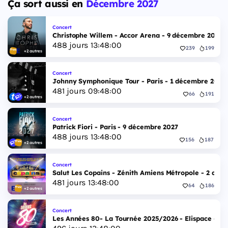
Ça sort aussi en
Décembre 2027
Concert
Christophe Willem - Accor Arena - 9 décembre 2027
488
jours
13
:
47
:
59
239
199
+2 autres
Concert
Johnny Symphonique Tour - Paris - 1 décembre 2027
481
jours
09
:
47
:
59
66
191
+2 autres
Concert
Patrick Fiori - Paris - 9 décembre 2027
488
jours
13
:
47
:
59
156
187
+2 autres
Concert
Salut Les Copains - Zénith Amiens Métropole - 2 déc
481
jours
13
:
47
:
59
64
186
+2 autres
Concert
Les Années 80- La Tournée 2025/2026 - Elispace - 1