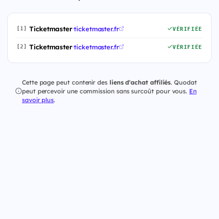
Ticketmaster
·
ticketmaster.fr
[1]
VÉRIFIÉE
Ticketmaster
·
ticketmaster.fr
[2]
VÉRIFIÉE
Cette page peut contenir des
liens d'achat affiliés
. Quodat
peut percevoir une commission sans surcoût pour vous.
En
savoir plus
.