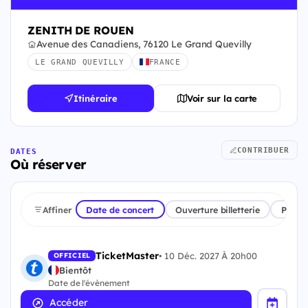
ZENITH DE ROUEN
Avenue des Canadiens, 76120 Le Grand Quevilly
LE GRAND QUEVILLY
FRANCE
Itinéraire
Voir sur la carte
CONTRIBUER
DATES
Où réserver
Affiner
Date de concert
Ouverture billetterie
Plate
TicketMaster
•
10 Déc. 2027 À 20h00
OFFICIEL
Bientôt
Date de l'évènement
Accéder