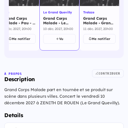
Pau
Le Grand Quevilly
Trelaze
Grand Corps
Grand Corps
Grand Corps
Malade - Pau - 4
Malade - Le
Malade - Grands
décembre 2027
Grand Quevilly -
Corps Malade -
4 déc. 2027, 20h00
10 déc. 2027, 20h00
11 déc. 2027, 20h00
10 décembre
Trelaze - 11
2027
décembre 2027
Me notifier
Vu
Me notifier
CONTRIBUER
À PROPOS
Description
Grand Corps Malade part en tournée et se produit sur
scène dans plusieurs villes. Concert le vendredi 10
décembre 2027 à ZENITH DE ROUEN (Le Grand Quevilly).
Details