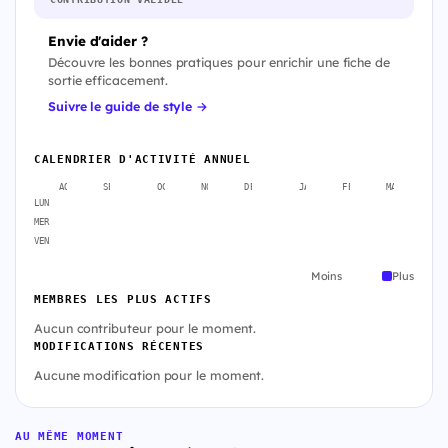
Envie d'aider ?
Découvre les bonnes pratiques pour enrichir une fiche de
sortie efficacement.
Suivre le guide de style →
CALENDRIER D'ACTIVITÉ ANNUEL
AOÛT
SEPT.
OCT.
NOV.
DÉC.
JANV.
FÉVR.
MARS
A
LUN
MER
VEN
Moins
Plus
MEMBRES LES PLUS ACTIFS
Aucun contributeur pour le moment.
MODIFICATIONS RÉCENTES
Aucune modification pour le moment.
AU MÊME MOMENT