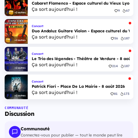
Cabaret Flamenco - Espace culturel du Vieux Lyon - 
Ça sort aujourd'hui !
9
67
+2 autres
Concert
Duo Andaluz Guitare Violon - Espace culturel du Vieu
Ça sort aujourd'hui !
56
187
+2 autres
Concert
Le Trio des légendes - Théâtre de Verdure - 8 août 2
Ça sort aujourd'hui !
214
187
+2 autres
Concert
Patrick Fiori - Place De La Mairie - 8 août 2026
Ça sort aujourd'hui !
81
173
+2 autres
COMMUNAUTÉ
Discussion
Communauté
Connectez-vous pour publier — tout le monde peut lire