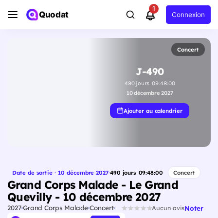
1
Quodat
Connexion
Concert
J-490
490
jours
09
:
47
:
59
10 décembre 2027
Ajouter au calendrier
Date de sortie · 10 décembre 2027
·
490
jours
09
:
47
:
59
Concert
Grand Corps Malade - Le Grand
Quevilly - 10 décembre 2027
2027
Grand Corps Malade
Concert
Noter
Aucun avis