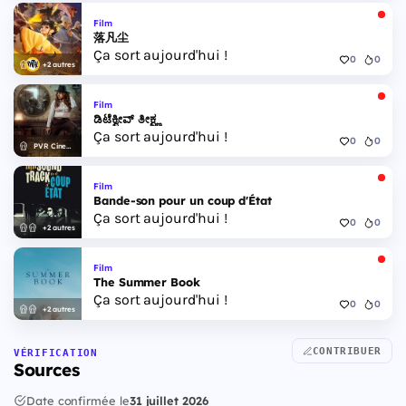
Film
落凡尘
Ça sort aujourd'hui !
0
0
+2 autres
Film
ಡಿಟೆಕ್ವೀವ್ ತೀಕ್ಷ್ಣ
Ça sort aujourd'hui !
0
0
PVR Cinemas
Film
Bande-son pour un coup d'État
Ça sort aujourd'hui !
0
0
+2 autres
Film
The Summer Book
Ça sort aujourd'hui !
0
0
+2 autres
CONTRIBUER
VÉRIFICATION
Sources
Date confirmée le
31 juillet 2026