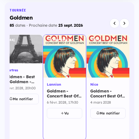
TOURNÉE
Goldmen
85
dates · Prochaine date
25 sept. 2026
544j
Cette date
571j
Chartres
Goldmen - Best
Of Goldman -
Lannion
Nice
Ni
Goldmen -
5 févr. 2028, 20h00
Goldmen -
Goldmen -
Go
Concert Best Of
Concert Best Of
Concert Best Of
Co
Goldman -
Me notifier
Goldman -
Goldman - Nice -
Go
Chartres - 5
6 févr. 2028, 17h30
4 mars 2028
10
Lannion - 6
4 mars 2028
- 
février 2028
février 2028
Vu
Me notifier