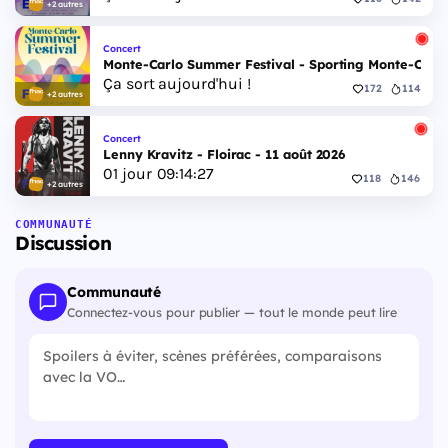
+2 autres
Concert
Monte-Carlo Summer Festival - Sporting Monte-Carlo S
Ça sort aujourd'hui !
172
114
+2 autres
Concert
Lenny Kravitz - Floirac - 11 août 2026
01
jour
09
:
14
:
27
118
146
+2 autres
COMMUNAUTÉ
Discussion
Communauté
Connectez-vous pour publier — tout le monde peut lire