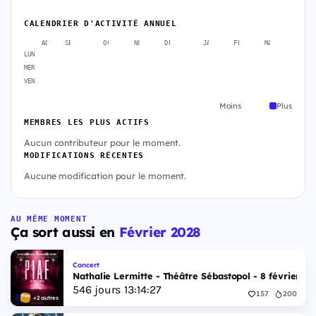
CALENDRIER D'ACTIVITÉ ANNUEL
AOÛT
SEPT.
OCT.
NOV.
DÉC.
JANV.
FÉVR.
MARS
AVR
LUN
MER
VEN
Moins
Plus
MEMBRES LES PLUS ACTIFS
Aucun contributeur pour le moment.
MODIFICATIONS RÉCENTES
Aucune modification pour le moment.
AU MÊME MOMENT
Ça sort aussi en
Février 2028
Concert
Nathalie Lermitte - Théâtre Sébastopol - 8 février 20
546
jours
13
:
14
:
27
157
200
+2 autres