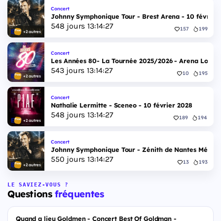
Concert
Johnny Symphonique Tour - Brest Arena - 10 février
548
jours
13
:
14
:
27
157
199
+2 autres
Concert
Les Années 80- La Tournée 2025/2026 - Arena Loire T
543
jours
13
:
14
:
27
10
195
+2 autres
Concert
Nathalie Lermitte - Sceneo - 10 février 2028
548
jours
13
:
14
:
27
189
194
+2 autres
Concert
Johnny Symphonique Tour - Zénith de Nantes Métropo
550
jours
13
:
14
:
27
13
193
+2 autres
LE SAVIEZ-VOUS ?
Questions
fréquentes
Quand a lieu Goldmen - Concert Best Of Goldman -