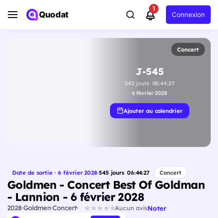
1
Quodat
Connexion
Concert
J-545
545
jours
06
:
44
:
27
6 février 2028
Ajouter au calendrier
Date de sortie · 6 février 2028
·
545
jours
06
:
44
:
27
Concert
Goldmen - Concert Best Of Goldman
- Lannion - 6 février 2028
2028
Goldmen
Concert
Noter
Aucun avis