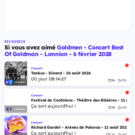
DÉCOUVRIR
Si vous avez aimé
Goldmen - Concert Best
Of Goldman - Lannion - 6 février 2028
Concert
Tankus - Dinard - 10 août 2026
00
jour
08
:
14
:
27
86
191
+2 autres
Concert
Festival de Confolens - Théâtre des Ribières - 11 aoû
Ça sort aujourd'hui !
88
142
+2 autres
Concert
Richard Gardet - Arènes de Palavas - 11 août 2026
Ça sort aujourd'hui !
116
142