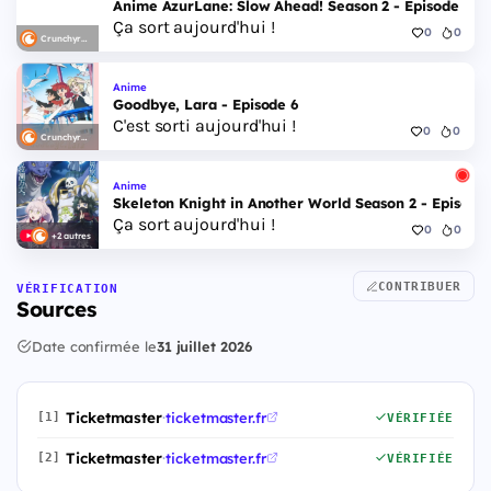
Anime AzurLane: Slow Ahead! Season 2 - Episode 6
Ça sort aujourd'hui !
0
0
Crunchyroll
Anime
Goodbye, Lara - Episode 6
C'est sorti aujourd'hui !
0
0
Crunchyroll
Anime
Skeleton Knight in Another World Season 2 - Episode 
Ça sort aujourd'hui !
0
0
+2 autres
CONTRIBUER
VÉRIFICATION
Sources
Date confirmée le
31 juillet 2026
Ticketmaster
·
ticketmaster.fr
[1]
VÉRIFIÉE
Ticketmaster
·
ticketmaster.fr
[2]
VÉRIFIÉE