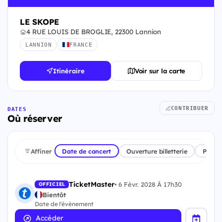
LE SKOPE
4 RUE LOUIS DE BROGLIE, 22300 Lannion
LANNION
FRANCE
Itinéraire
Voir sur la carte
CONTRIBUER
DATES
Où réserver
Affiner
Date de concert
Ouverture billetterie
Plate
TicketMaster
•
6 Févr. 2028 À 17h30
OFFICIEL
Bientôt
Date de l'évènement
Accéder