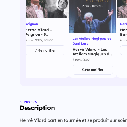
Avignon
Barb
Herve Vilard -
Her
Avignon - 5
Bar
Les Ateliers Magiques de
novembre 2027
nov
ectacles
5 nov. 2027, 20h00
6 no
Dani Lary
d -
Hervé Vilard - Les
Me notifier
Ateliers Magiques de
 5
Dani Lary - 6
027
6 nov. 2027
novembre 2027
ifier
Me notifier
À PROPOS
Description
Hervé Vilard part en tournée et se produit sur s