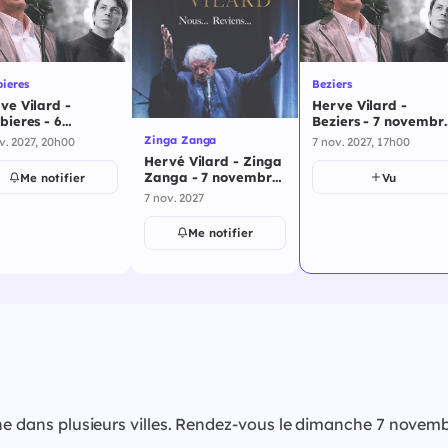
ieres
Beziers
ve Vilard -
Herve Vilard -
bieres - 6
Beziers - 7 novembr
embre 2027
2027
Zinga Zanga
v. 2027, 20h00
7 nov. 2027, 17h00
Hervé Vilard - Zinga
Zanga - 7 novembre
Me notifier
Vu
2027
7 nov. 2027
Me notifier
cène dans plusieurs villes. Rendez-vous le dimanche 7 nov