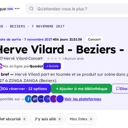
que
new
RD - BEZIERS - 7 NOVEMBRE 2027
ate de sortie · 7 novembre 2027
·
456
jours
21
:
31
:
37
Concert
Herve Vilard - Beziers 
27
Hervé Vilard
Concert
Aucun avis
Mis en ligne par
Quodat
Suivre
 bref —
Hervé Vilard part en tournée et se produit sur scène dans 
27 à ZINGA ZANGA (Beziers).
Où réserver · 12 options
Ajouter à ma bibliothèque
Disc
sponible sur —
Voir les plateformes
llet sécurisé
J'y suis allé
Mes listes