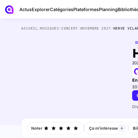
Actus
Bibliothè
Explorer
Catégories
Plateformes
Planning
ACCUEIL
/
MUSIQUES
/
CONCERT
/
NOVEMBRE 2027
/
HERVE VILA
D
20
En
20
Di
Noter
Ça m'intéresse
Bi