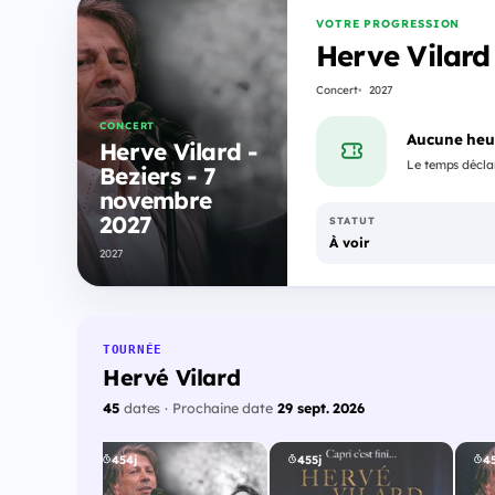
VOTRE PROGRESSION
Herve Vilard
Concert
2027
CONCERT
Aucune heu
Herve Vilard -
Le temps déclar
Beziers - 7
novembre
2027
STATUT
À voir
2027
TOURNÉE
Hervé Vilard
45
dates · Prochaine date
29 sept. 2026
454j
455j
45