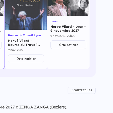
Lyon
Herve Vilard - Lyon -
e
9 novembre 2027
Bourse du Travail Lyon
9 nov. 2027, 20h00
Hervé Vilard -
Bourse du Travail
Me notifier
Lyon - 9 novembre
9 nov. 2027
2027
Me notifier
CONTRIBUER
embre 2027 à ZINGA ZANGA (Beziers).