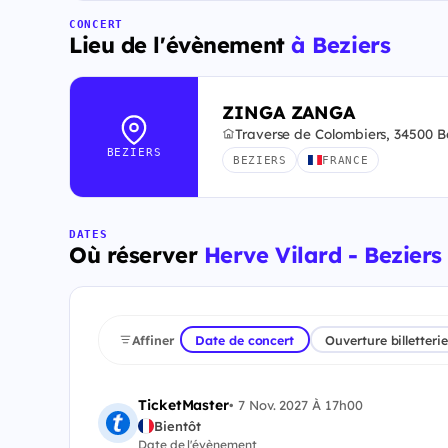
CONCERT
Lieu de l'évènement
à Beziers
ZINGA ZANGA
Traverse de Colombiers, 34500 B
BEZIERS
BEZIERS
FRANCE
DATES
Où réserver
Herve Vilard - Beziers
Affiner
Date de concert
Ouverture billetterie
TicketMaster
•
7 Nov. 2027 À 17h00
Bientôt
Date de l'évènement