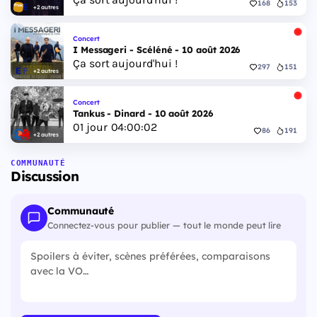
168
153
+2 autres
Concert
I Messageri - Scéléné - 10 août 2026
Ça sort aujourd'hui !
297
151
+2 autres
Concert
Tankus - Dinard - 10 août 2026
01
jour
04
:
00
:
01
86
191
+2 autres
COMMUNAUTÉ
Discussion
Communauté
Connectez-vous pour publier — tout le monde peut lire