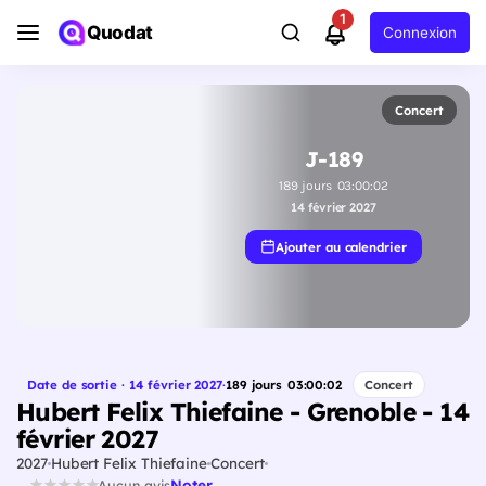
1
Quodat
Connexion
Concert
J-189
189
jours
03
:
00
:
01
14 février 2027
Ajouter au calendrier
Date de sortie · 14 février 2027
·
189
jours
03
:
00
:
01
Concert
Hubert Felix Thiefaine - Grenoble - 14
février 2027
2027
Hubert Felix Thiefaine
Concert
Noter
Aucun avis