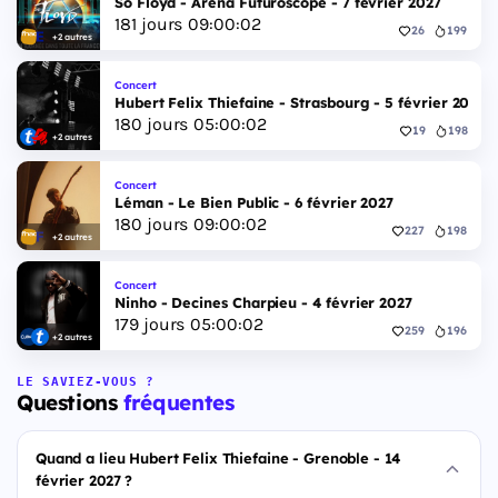
So Floyd - Arena Futuroscope - 7 février 2027
181
jours
09
:
00
:
01
26
199
+2 autres
Concert
Hubert Felix Thiefaine - Strasbourg - 5 février 2027
180
jours
05
:
00
:
01
19
198
+2 autres
Concert
Léman - Le Bien Public - 6 février 2027
180
jours
09
:
00
:
01
227
198
+2 autres
Concert
Ninho - Decines Charpieu - 4 février 2027
179
jours
05
:
00
:
01
259
196
+2 autres
LE SAVIEZ-VOUS ?
Questions
fréquentes
Quand a lieu Hubert Felix Thiefaine - Grenoble - 14
février 2027 ?