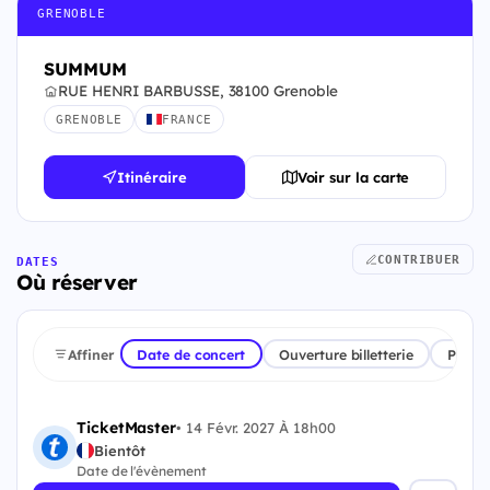
GRENOBLE
SUMMUM
RUE HENRI BARBUSSE, 38100 Grenoble
GRENOBLE
FRANCE
Itinéraire
Voir sur la carte
CONTRIBUER
DATES
Où réserver
Affiner
Date de concert
Ouverture billetterie
Plate
TicketMaster
•
14 Févr. 2027 À 18h00
Bientôt
Date de l'évènement