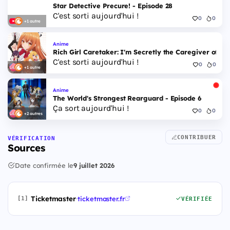
Star Detective Precure! - Episode 28
C'est sorti aujourd'hui !
0
0
+1 autre
Anime
Rich Girl Caretaker: I'm Secretly the Caregiver of the
C'est sorti aujourd'hui !
0
0
+1 autre
Anime
The World's Strongest Rearguard - Episode 6
Ça sort aujourd'hui !
0
0
+2 autres
CONTRIBUER
VÉRIFICATION
Sources
Date confirmée le
9 juillet 2026
Ticketmaster
·
ticketmaster.fr
[1]
VÉRIFIÉE