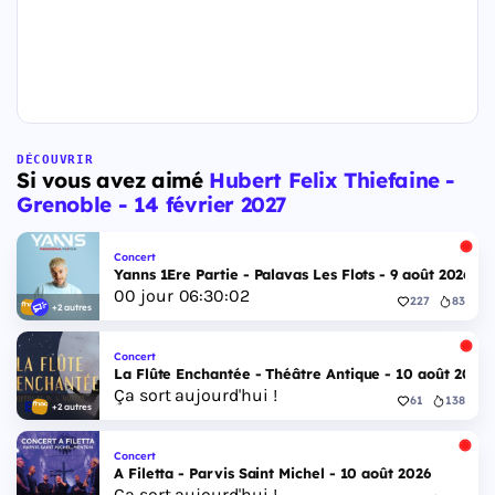
DÉCOUVRIR
Si vous avez aimé
Hubert Felix Thiefaine -
Grenoble - 14 février 2027
Concert
Yanns 1Ere Partie - Palavas Les Flots - 9 août 2026
00
jour
06
:
30
:
01
227
83
+2 autres
Concert
La Flûte Enchantée - Théâtre Antique - 10 août 2026
Ça sort aujourd'hui !
61
138
+2 autres
Concert
A Filetta - Parvis Saint Michel - 10 août 2026
Ça sort aujourd'hui !