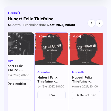
TOURNÉE
Hubert Felix Thiefaine
45
dates · Prochaine date
3 oct. 2026, 20h00
188j
Cette date
209j
Annecy
Hubert Felix
Thiefaine -
Grenoble
Marseille
Mon
Annecy - 13
13 févr. 2027, 20h00
Hubert Felix
Hubert Felix
Hu
février 2027
Thiefaine -
Thiefaine -
Th
Me notifier
Grenoble - 14
Marseille - 6
Mo
14 févr. 2027, 18h00
6 mars 2027, 20h00
7 
février 2027
mars 2027
ma
Vu
Me notifier