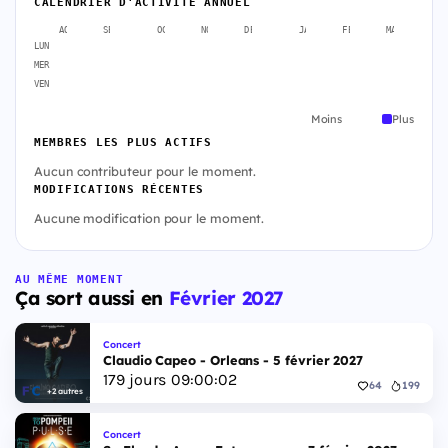
CALENDRIER D'ACTIVITÉ ANNUEL
AOÛT
SEPT.
OCT.
NOV.
DÉC.
JANV.
FÉVR.
MARS
A
LUN
MER
VEN
Moins
Plus
MEMBRES LES PLUS ACTIFS
Aucun contributeur pour le moment.
MODIFICATIONS RÉCENTES
Aucune modification pour le moment.
AU MÊME MOMENT
Ça sort aussi en
Février 2027
Concert
Claudio Capeo - Orleans - 5 février 2027
179
jours
09
:
00
:
01
64
199
+2 autres
Concert