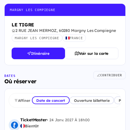
MARGNY LES COMPIEGNE
LE TIGRE
2 RUE JEAN MERMOZ, 60280 Margny Les Compiegne
MARGNY LES COMPIEGNE
FRANCE
Itinéraire
Voir sur la carte
CONTRIBUER
DATES
Où réserver
Affiner
Date de concert
Ouverture billetterie
Plate
TicketMaster
•
24 Janv. 2027 À 18h00
Bientôt