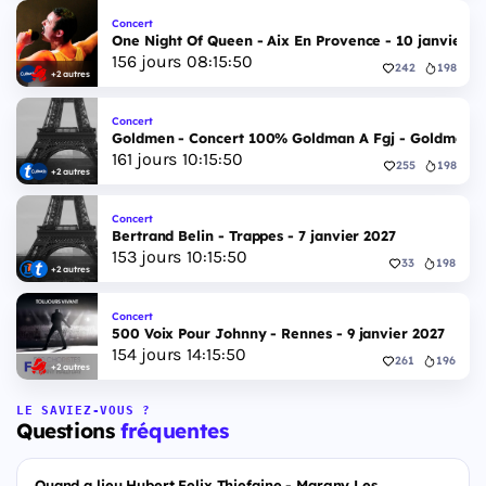
Concert
One Night Of Queen - Aix En Provence - 10 janvier 2
156
jours
08
:
15
:
49
242
198
+2 autres
Concert
Goldmen - Concert 100% Goldman A Fgj - Goldmen - 
161
jours
10
:
15
:
49
255
198
+2 autres
Concert
Bertrand Belin - Trappes - 7 janvier 2027
153
jours
10
:
15
:
49
33
198
+2 autres
Concert
500 Voix Pour Johnny - Rennes - 9 janvier 2027
154
jours
14
:
15
:
49
261
196
+2 autres
LE SAVIEZ-VOUS ?
Questions
fréquentes
Quand a lieu Hubert Felix Thiefaine - Margny Les