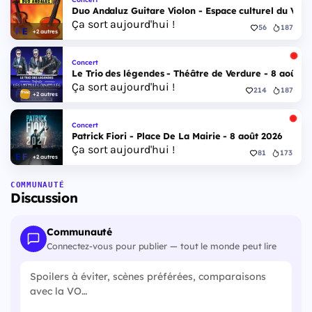
Duo Andaluz Guitare Violon - Espace culturel du Vieu
Ça sort aujourd'hui !
56
187
+2 autres
Concert
Le Trio des légendes - Théâtre de Verdure - 8 août 2
Ça sort aujourd'hui !
214
187
+2 autres
Concert
Patrick Fiori - Place De La Mairie - 8 août 2026
Ça sort aujourd'hui !
81
173
+2 autres
COMMUNAUTÉ
Discussion
Communauté
Connectez-vous pour publier — tout le monde peut lire