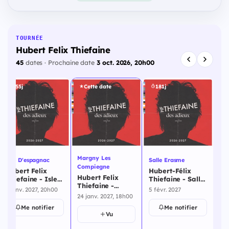
TOURNÉE
Hubert Felix Thiefaine
45
dates · Prochaine date
3 oct. 2026, 20h00
155j
Cette date
181j
St
Hu
Th
Margny Les
Isle D'espagnac
Salle Erasme
St
5 f
Compiegne
Hubert Felix
Hubert-Félix
fé
Hubert Felix
Thiefaine - Isle
Thiefaine - Salle
Thiefaine -
D'espagnac - 9
Erasme - 5
9 janv. 2027, 20h00
5 févr. 2027
Margny Les
janvier 2027
février 2027
24 janv. 2027, 18h00
Compiegne - 24
Me notifier
Me notifier
janvier 2027
Vu