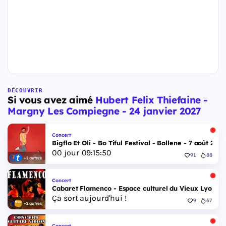
DÉCOUVRIR
Si vous avez aimé
Hubert Felix Thiefaine -
Margny Les Compiegne - 24 janvier 2027
Concert
Bigflo Et Oli - Bo Tiful Festival - Bollene - 7 août 2026
00
jour
09
:
15
:
49
91
88
+2 autres
Concert
Cabaret Flamenco - Espace culturel du Vieux Lyon - 
Ça sort aujourd'hui !
9
67
+2 autres
Concert