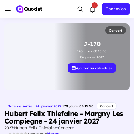
1
Quodat
Connexion
Concert
J-170
170
jours
08
:
15
:
49
24 janvier 2027
Ajouter au calendrier
Date de sortie · 24 janvier 2027
·
170
jours
08
:
15
:
49
Concert
Hubert Felix Thiefaine - Margny Les
Compiegne - 24 janvier 2027
2027
Hubert Felix Thiefaine
Concert
Noter
Aucun avis