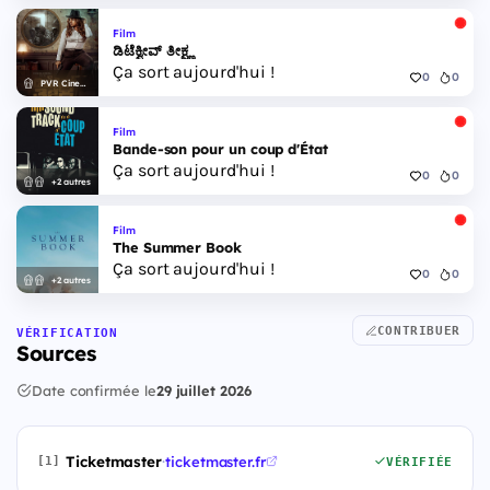
Film
ಡಿಟೆಕ್ವೀವ್ ತೀಕ್ಷ್ಣ
Ça sort aujourd'hui !
0
0
PVR Cinemas
Film
Bande-son pour un coup d'État
Ça sort aujourd'hui !
0
0
+2 autres
Film
The Summer Book
Ça sort aujourd'hui !
0
0
+2 autres
CONTRIBUER
VÉRIFICATION
Sources
Date confirmée le
29 juillet 2026
Ticketmaster
·
ticketmaster.fr
[1]
VÉRIFIÉE