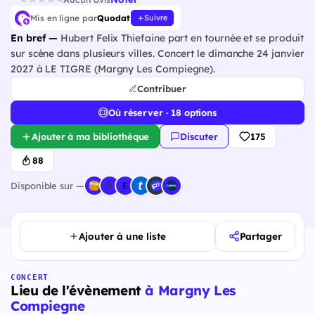
Mis en ligne par
Quodat
Suivre
En bref —
Hubert Felix Thiefaine part en tournée et se produit
sur scène dans plusieurs villes. Concert le dimanche 24 janvier
2027 à LE TIGRE (Margny Les Compiegne).
Contribuer
Où réserver · 18 options
Ajouter à ma bibliothèque
Discuter
175
88
Disponible sur —
Ajouter à une liste
Partager
CONCERT
Lieu de l'évènement
à Margny Les
Compiegne