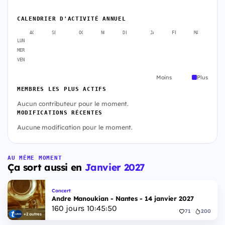
CALENDRIER D'ACTIVITÉ ANNUEL
AOÛT
SEPT.
OCT.
NOV.
DÉC.
JANV.
FÉVR.
MARS
A
LUN
MER
VEN
Moins
Plus
MEMBRES LES PLUS ACTIFS
Aucun contributeur pour le moment.
MODIFICATIONS RÉCENTES
Aucune modification pour le moment.
AU MÊME MOMENT
Ça sort aussi en
Janvier 2027
Concert
Andre Manoukian - Nantes - 14 janvier 2027
160
jours
10
:
45
:
49
71
200
+2 autres