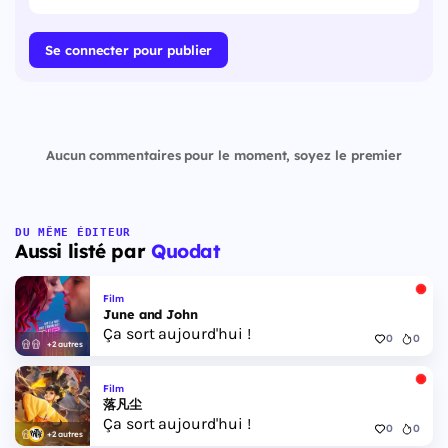
Se connecter pour publier
Aucun commentaires pour le moment, soyez le premier
DU MÊME ÉDITEUR
Aussi listé par
Quodat
Film
June and John
Ça sort aujourd'hui !
0
0
+2 autres
Film
落凡尘
Ça sort aujourd'hui !
0
0
+2 autres