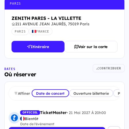
PARIS
ZENITH PARIS - LA VILLETTE
211 AVENUE JEAN JAURÈS, 75019 Paris
PARIS
FRANCE
Itinéraire
Voir sur la carte
CONTRIBUER
DATES
Où réserver
Affiner
Date de concert
Ouverture billetterie
Plate
TicketMaster
•
21 Mai 2027 À 20h00
OFFICIEL
Bientôt
Date de l'évènement