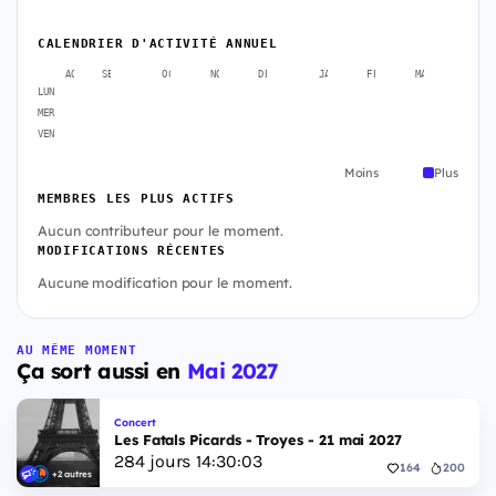
CALENDRIER D'ACTIVITÉ ANNUEL
AOÛT
SEPT.
OCT.
NOV.
DÉC.
JANV.
FÉVR.
MARS
AVR
LUN
MER
VEN
Moins
Plus
MEMBRES LES PLUS ACTIFS
Aucun contributeur pour le moment.
MODIFICATIONS RÉCENTES
Aucune modification pour le moment.
AU MÊME MOMENT
Ça sort aussi en
Mai 2027
Concert
Les Fatals Picards - Troyes - 21 mai 2027
284
jours
14
:
30
:
02
164
200
+2 autres