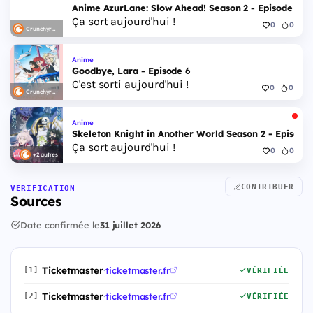
Anime AzurLane: Slow Ahead! Season 2 - Episode 6
Ça sort aujourd'hui !
0
0
Crunchyroll
Anime
Goodbye, Lara - Episode 6
C'est sorti aujourd'hui !
0
0
Crunchyroll
Anime
Skeleton Knight in Another World Season 2 - Episode 
Ça sort aujourd'hui !
0
0
+2 autres
CONTRIBUER
VÉRIFICATION
Sources
Date confirmée le
31 juillet 2026
Ticketmaster
·
ticketmaster.fr
[1]
VÉRIFIÉE
Ticketmaster
·
ticketmaster.fr
[2]
VÉRIFIÉE