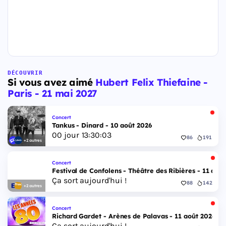
DÉCOUVRIR
Si vous avez aimé
Hubert Felix Thiefaine -
Paris - 21 mai 2027
Concert
Tankus - Dinard - 10 août 2026
00
jour
13
:
30
:
02
86
191
+2 autres
Concert
Festival de Confolens - Théâtre des Ribières - 11 aoû
Ça sort aujourd'hui !
88
142
+2 autres
Concert
Richard Gardet - Arènes de Palavas - 11 août 2026
Ça sort aujourd'hui !