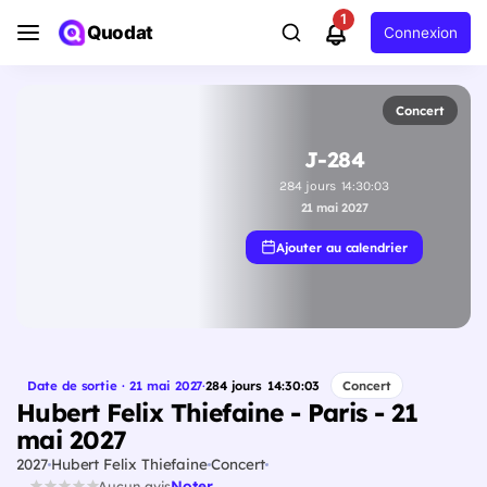
1
Quodat
Connexion
Concert
J-284
284
jours
14
:
30
:
02
21 mai 2027
Ajouter au calendrier
Date de sortie · 21 mai 2027
·
284
jours
14
:
30
:
02
Concert
Hubert Felix Thiefaine - Paris - 21
mai 2027
2027
Hubert Felix Thiefaine
Concert
Noter
Aucun avis