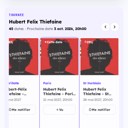
TOURNÉE
Hubert Felix Thiefaine
45
dates · Prochaine date
3 oct. 2026, 20h00
283j
Cette date
291j
La Villette
Paris
St Herblain
Re
Hubert-Félix
Hubert Felix
Hubert Felix
Hu
Thiefaine -
Thiefaine - Paris
Thiefaine - St
Th
Zénith de Paris -
- 21 mai 2027
Herblain - 28
Re
21 mai 2027
21 mai 2027, 20h00
28 mai 2027, 20h00
29 
La Villette - 21
mai 2027
20
mai 2027
Me notifier
Vu
Me notifier