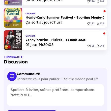
116
142
+2 autres
Concert
Monte-Carlo Summer Festival - Sporting Monte-Carlo S
Ça sort aujourd'hui !
172
114
+2 autres
Concert
Lenny Kravitz - Floirac - 11 août 2026
01
jour
14
:
30
:
02
118
146
+2 autres
COMMUNAUTÉ
Discussion
Communauté
Connectez-vous pour publier — tout le monde peut lire