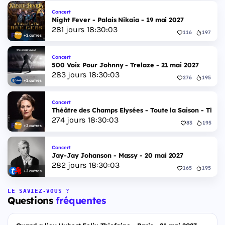
Concert
Night Fever - Palais Nikaia - 19 mai 2027
281
jours
18
:
30
:
02
116
197
+2 autres
Concert
500 Voix Pour Johnny - Trelaze - 21 mai 2027
283
jours
18
:
30
:
02
276
195
+2 autres
Concert
Théâtre des Champs Elysées - Toute la Saison - Théâ
274
jours
18
:
30
:
02
83
195
+2 autres
Concert
Jay-Jay Johanson - Massy - 20 mai 2027
282
jours
18
:
30
:
02
165
195
+2 autres
LE SAVIEZ-VOUS ?
Questions
fréquentes