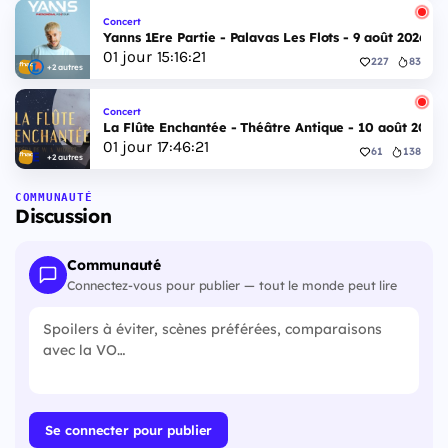
Concert
Yanns 1Ere Partie - Palavas Les Flots - 9 août 2026
01
jour
15
:
16
:
20
227
83
+2 autres
Concert
La Flûte Enchantée - Théâtre Antique - 10 août 2026
01
jour
17
:
46
:
20
61
138
+2 autres
COMMUNAUTÉ
Discussion
Communauté
Connectez-vous pour publier — tout le monde peut lire
Se connecter pour publier