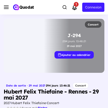
1
Quodat
Connexion
Concert
J-294
294
jours
13
:
46
:
20
29 mai 2027
Ajouter au calendrier
Date de sortie · 29 mai 2027
·
294
jours
13
:
46
:
20
Concert
Hubert Felix Thiefaine - Rennes - 29
mai 2027
2027
Hubert Felix Thiefaine
Concert
Noter
Aucun avis