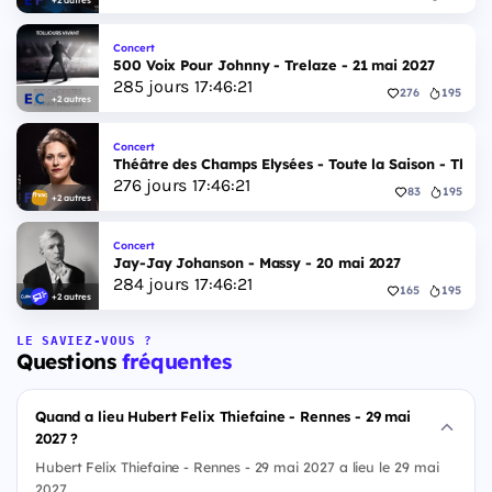
Concert
500 Voix Pour Johnny - Trelaze - 21 mai 2027
285
jours
17
:
46
:
20
276
195
+2 autres
Concert
Théâtre des Champs Elysées - Toute la Saison - Théâ
276
jours
17
:
46
:
20
83
195
+2 autres
Concert
Jay-Jay Johanson - Massy - 20 mai 2027
284
jours
17
:
46
:
20
165
195
+2 autres
LE SAVIEZ-VOUS ?
Questions
fréquentes
Quand a lieu Hubert Felix Thiefaine - Rennes - 29 mai
2027 ?
Hubert Felix Thiefaine - Rennes - 29 mai 2027 a lieu le 29 mai
2027.