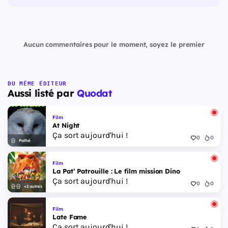
Aucun commentaires pour le moment, soyez le premier
DU MÊME ÉDITEUR
Aussi listé par
Quodat
Film
At Night
Ça sort aujourd'hui !
0
0
Pathé
Film
La Pat’ Patrouille : Le film mission Dino
Ça sort aujourd'hui !
0
0
+2 autres
Film
Late Fame
Ça sort aujourd'hui !