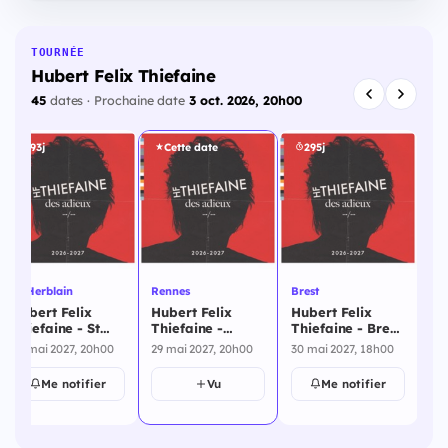
TOURNÉE
Hubert Felix Thiefaine
45
dates · Prochaine date
3 oct. 2026, 20h00
293j
Cette date
295j
St Herblain
Rennes
Brest
Am
Hubert Felix
Hubert Felix
Hubert Felix
Hu
Thiefaine - St
Thiefaine -
Thiefaine - Brest
Th
Herblain - 28
Rennes - 29 mai
- 30 mai 2027
Am
28 mai 2027, 20h00
29 mai 2027, 20h00
30 mai 2027, 18h00
4 j
mai 2027
2027
20
Me notifier
Vu
Me notifier