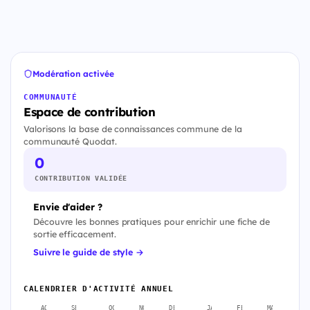
Modération activée
COMMUNAUTÉ
Espace de contribution
Valorisons la base de connaissances commune de la
communauté Quodat.
0
CONTRIBUTION VALIDÉE
Envie d'aider ?
Découvre les bonnes pratiques pour enrichir une fiche de
sortie efficacement.
Suivre le guide de style →
CALENDRIER D'ACTIVITÉ ANNUEL
AOÛT
SEPT.
OCT.
NOV.
DÉC.
JANV.
FÉVR.
MARS
A