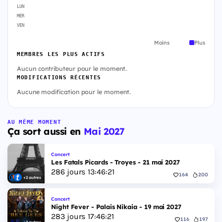
LUN
MER
VEN
Moins
Plus
MEMBRES LES PLUS ACTIFS
Aucun contributeur pour le moment.
MODIFICATIONS RÉCENTES
Aucune modification pour le moment.
AU MÊME MOMENT
Ça sort aussi en
Mai 2027
Concert
Les Fatals Picards - Troyes - 21 mai 2027
286
jours
13
:
46
:
20
164
200
+2 autres
Concert
Night Fever - Palais Nikaia - 19 mai 2027
283
jours
17
:
46
:
20
116
197
+2 autres