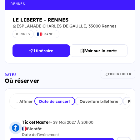
RENNES
LE LIBERTE - RENNES
ESPLANADE CHARLES DE GAULLE, 35000 Rennes
RENNES
FRANCE
Itinéraire
Voir sur la carte
CONTRIBUER
DATES
Où réserver
Affiner
Date de concert
Ouverture billetterie
Plate
TicketMaster
•
29 Mai 2027 À 20h00
Bientôt
Date de l'évènement