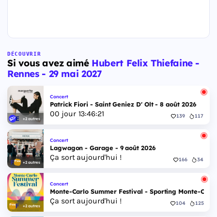
DÉCOUVRIR
Si vous avez aimé
Hubert Felix Thiefaine -
Rennes - 29 mai 2027
Concert
Patrick Fiori - Saint Geniez D' Olt - 8 août 2026
00
jour
13
:
46
:
20
139
117
+2 autres
Concert
Lagwagon - Garage - 9 août 2026
Ça sort aujourd'hui !
166
34
+2 autres
Concert
Monte-Carlo Summer Festival - Sporting Monte-Carlo S
Ça sort aujourd'hui !
104
125
+2 autres