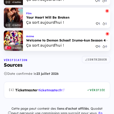
0
0
+2 autres
Film
Your Heart Will Be Broken
Ça sort aujourd'hui !
1
1
+2 autres
Anime
Welcome to Demon School! Iruma-kun Season 4 - Epi
Ça sort aujourd'hui !
0
0
+2 autres
CONTRIBUER
VÉRIFICATION
Sources
Date confirmée le
23 juillet 2026
Ticketmaster
·
ticketmaster.fr
[1]
VÉRIFIÉE
Cette page peut contenir des
liens d'achat affiliés
. Quodat
peut percevoir une commission sans surcoût pour vous.
En