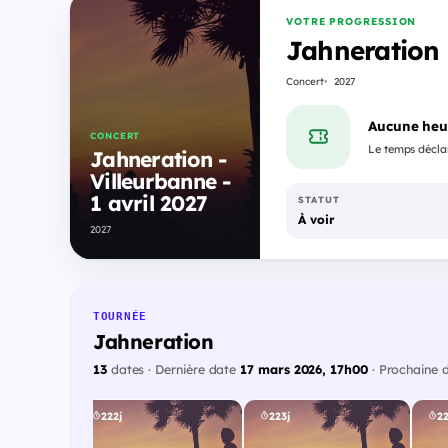
VOTRE PROGRESSION
Jahneration -
Concert
2027
Aucune heu
CONCERT
Le temps déclar
Jahneration -
Villeurbanne -
1 avril 2027
STATUT
À voir
2027
TOURNÉE
Jahneration
13
dates · Dernière date
17 mars 2026, 17h00
· Prochaine 
222j
223j
22