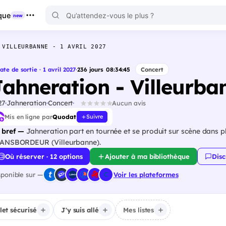
que
new
 VILLEURBANNE - 1 AVRIL 2027
ate de sortie · 1 avril 2027
·
236
jours
08
:
34
:
44
Concert
Jahneration - Villeurban
27
Jahneration
Concert
Aucun avis
Mis en ligne par
Quodat
Suivre
 bref —
Jahneration part en tournée et se produit sur scène dans plu
ANSBORDEUR (Villeurbanne).
Où réserver · 12 options
Ajouter à ma bibliothèque
Disc
sponible sur —
Voir les plateformes
llet sécurisé
J'y suis allé
Mes listes