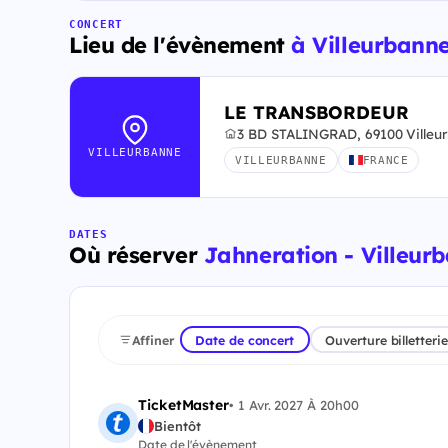
CONCERT
Lieu de l'évènement
à Villeurbann
LE TRANSBORDEUR
3 BD STALINGRAD, 69100 Villeu
VILLEURBANNE
VILLEURBANNE
FRANCE
DATES
Où réserver
Jahneration - Villeurb
Affiner
Date de concert
Ouverture billetterie
TicketMaster
•
1 Avr. 2027 À 20h00
Bientôt
Date de l'évènement