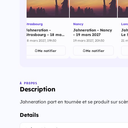
Strasbourg
Nancy
Lons
 - Le
Jahneration -
Jahneration - Nancy
Jah
mars 2027
Strasbourg - 18 mars
- 19 mars 2027
Le 
2027
202
 20h00
18 mars 2027, 19h30
19 mars 2027, 20h30
21 m
ifier
Me notifier
Me notifier
À PROPOS
Description
Jahneration part en tournée et se produit sur scè
Details