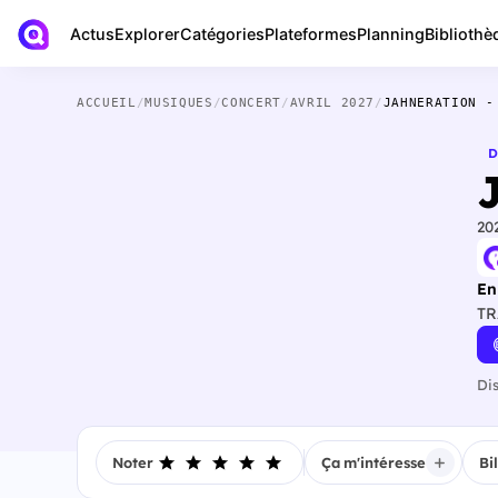
Actus
Bibliothè
Explorer
Catégories
Plateformes
Planning
ACCUEIL
/
MUSIQUES
/
CONCERT
/
AVRIL 2027
/
JAHNERATION -
D
20
En
TR
Di
Noter
Ça m'intéresse
Bi