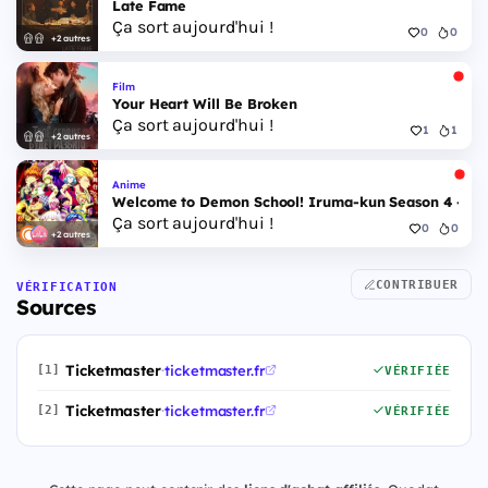
Late Fame
Ça sort aujourd'hui !
0
0
+2 autres
Film
Your Heart Will Be Broken
Ça sort aujourd'hui !
1
1
+2 autres
Anime
Welcome to Demon School! Iruma-kun Season 4 - Epi
Ça sort aujourd'hui !
0
0
+2 autres
CONTRIBUER
VÉRIFICATION
Sources
Ticketmaster
·
ticketmaster.fr
[1]
VÉRIFIÉE
Ticketmaster
·
ticketmaster.fr
[2]
VÉRIFIÉE