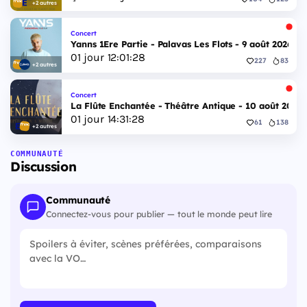
+2 autres
Concert
Yanns 1Ere Partie - Palavas Les Flots - 9 août 2026
01
jour
12
:
01
:
27
227
83
+2 autres
Concert
La Flûte Enchantée - Théâtre Antique - 10 août 2026
01
jour
14
:
31
:
27
61
138
+2 autres
COMMUNAUTÉ
Discussion
Communauté
Connectez-vous pour publier — tout le monde peut lire