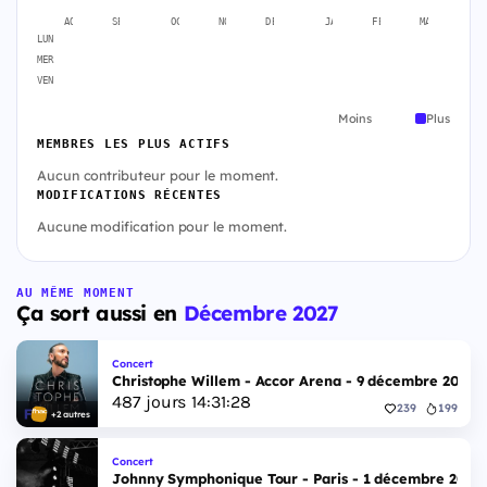
AOÛT
SEPT.
OCT.
NOV.
DÉC.
JANV.
FÉVR.
MARS
A
LUN
MER
VEN
Moins
Plus
MEMBRES LES PLUS ACTIFS
Aucun contributeur pour le moment.
MODIFICATIONS RÉCENTES
Aucune modification pour le moment.
AU MÊME MOMENT
Ça sort aussi en
Décembre 2027
Concert
Christophe Willem - Accor Arena - 9 décembre 2027
487
jours
14
:
31
:
27
239
199
+2 autres
Concert
Johnny Symphonique Tour - Paris - 1 décembre 2027