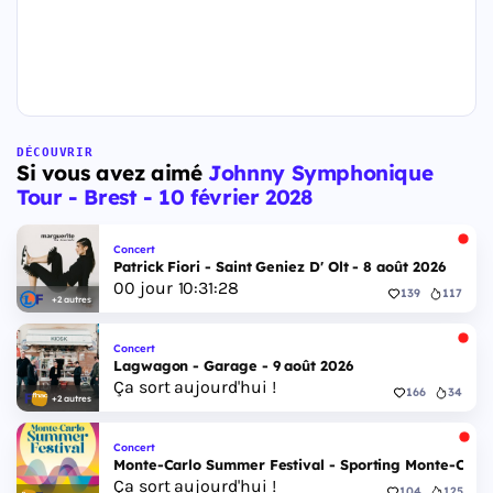
DÉCOUVRIR
Si vous avez aimé
Johnny Symphonique
Tour - Brest - 10 février 2028
Concert
Patrick Fiori - Saint Geniez D' Olt - 8 août 2026
00
jour
10
:
31
:
27
139
117
+2 autres
Concert
Lagwagon - Garage - 9 août 2026
Ça sort aujourd'hui !
166
34
+2 autres
Concert
Monte-Carlo Summer Festival - Sporting Monte-Carlo S
Ça sort aujourd'hui !
104
125