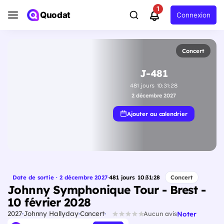
1
Quodat
Connexion
Concert
J-481
481
jours
10
:
31
:
27
2 décembre 2027
Ajouter au calendrier
Date de sortie · 2 décembre 2027
·
481
jours
10
:
31
:
27
Concert
Johnny Symphonique Tour - Brest -
10 février 2028
2027
Johnny Hallyday
Concert
Noter
Aucun avis