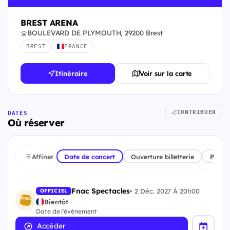
BREST ARENA
BOULEVARD DE PLYMOUTH, 29200 Brest
BREST
FRANCE
Itinéraire
Voir sur la carte
CONTRIBUER
DATES
Où réserver
Affiner
Date de concert
Ouverture billetterie
Plate
Fnac Spectacles
•
2 Déc. 2027 À 20h00
OFFICIEL
Bientôt
Date de l'évènement
Accéder