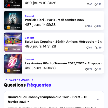
480
jours
10
:
31
:
27
66
191
+2 autres
Concert
Patrick Fiori - Paris - 9 décembre 2027
487
jours
14
:
31
:
27
156
187
+2 autres
Concert
Salut Les Copains - Zénith Amiens Métropole - 2 déc
480
jours
14
:
31
:
27
64
186
+2 autres
Concert
Les Années 80- La Tournée 2025/2026 - Elispace - 1
495
jours
14
:
31
:
27
271
182
+2 autres
LE SAVIEZ-VOUS ?
Questions
fréquentes
Quand a lieu Johnny Symphonique Tour - Brest - 10
février 2028 ?
Johnny Symphonique Tour - Brest - 10 février 2028 a lieu le 2