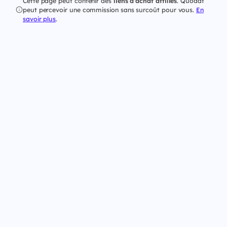
Cette page peut contenir des
liens d'achat affiliés
. Quodat
peut percevoir une commission sans surcoût pour vous.
En
savoir plus
.