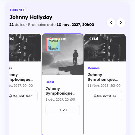
TOURNÉE
Johnny Hallyday
22
dates · Prochaine date
10 nov. 2027, 20h00
480j
Cette date
552j
Paris
Rennes
St
Johnny
Johnny
Jo
Symphonique
Symphonique
Sy
Brest
Tour - Paris - 1
Tour - Rennes -
To
1 déc. 2027, 20h00
11 févr. 2028, 20h00
12 
Johnny
décembre 2027
11 février 2028
Sy
Symphonique
St
Me notifier
Me notifier
Tour - Brest - 10
fé
2 déc. 2027, 20h00
février 2028
Vu