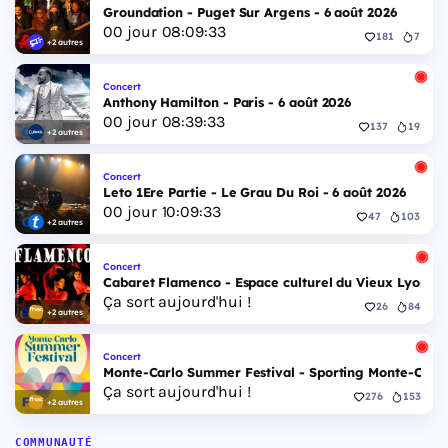
Groundation - Puget Sur Argens - 6 août 2026
00
jour
08
:
09
:
32
181
7
+2 autres
Concert
Anthony Hamilton - Paris - 6 août 2026
00
jour
08
:
39
:
32
137
19
+2 autres
Concert
Leto 1Ere Partie - Le Grau Du Roi - 6 août 2026
00
jour
10
:
09
:
32
47
103
+2 autres
Concert
Cabaret Flamenco - Espace culturel du Vieux Lyon - 
Ça sort aujourd'hui !
26
84
+2 autres
Concert
Monte-Carlo Summer Festival - Sporting Monte-Carlo S
Ça sort aujourd'hui !
276
153
+2 autres
COMMUNAUTÉ