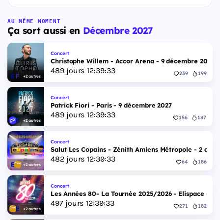
AU MÊME MOMENT
Ça sort aussi en
Décembre 2027
Concert
Christophe Willem - Accor Arena - 9 décembre 2027
489
jours
12
:
39
:
32
239
199
+2 autres
Concert
Patrick Fiori - Paris - 9 décembre 2027
489
jours
12
:
39
:
32
156
187
+2 autres
Concert
Salut Les Copains - Zénith Amiens Métropole - 2 déc
482
jours
12
:
39
:
32
64
186
+2 autres
Concert
Les Années 80- La Tournée 2025/2026 - Elispace - 1
497
jours
12
:
39
:
32
271
182
+2 autres