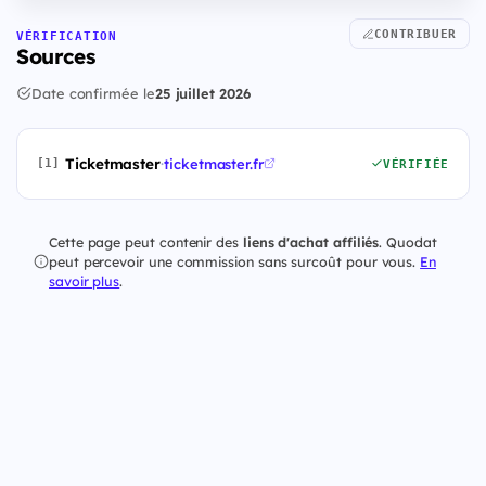
CONTRIBUER
VÉRIFICATION
Sources
Date confirmée le
25 juillet 2026
Ticketmaster
·
ticketmaster.fr
[1]
VÉRIFIÉE
Cette page peut contenir des
liens d'achat affiliés
. Quodat
peut percevoir une commission sans surcoût pour vous.
En
savoir plus
.