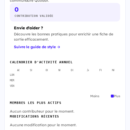
communauté Quodat.
0
CONTRIBUTION VALIDÉE
Envie d'aider ?
Découvre les bonnes pratiques pour enrichir une fiche de
sortie efficacement.
Suivre le guide de style →
CALENDRIER D'ACTIVITÉ ANNUEL
AOÛT
SEPT.
OCT.
NOV.
DÉC.
JANV.
FÉVR.
MARS
A
LUN
MER
VEN
Moins
Plus
MEMBRES LES PLUS ACTIFS
Aucun contributeur pour le moment.
MODIFICATIONS RÉCENTES
Aucune modification pour le moment.