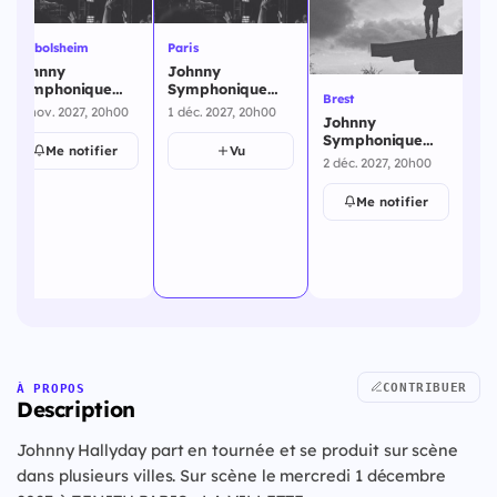
Eckbolsheim
Paris
Re
Johnny
Johnny
Jo
Symphonique
Symphonique
Sy
Brest
Tour -
Tour - Paris - 1
To
26 nov. 2027, 20h00
1 déc. 2027, 20h00
11 
Johnny
Eckbolsheim - 26
décembre 2027
11
Symphonique
novembre 2027
Me notifier
Vu
Tour - Brest - 10
2 déc. 2027, 20h00
février 2028
Me notifier
CONTRIBUER
À PROPOS
Description
Johnny Hallyday part en tournée et se produit sur scène
dans plusieurs villes. Sur scène le mercredi 1 décembre