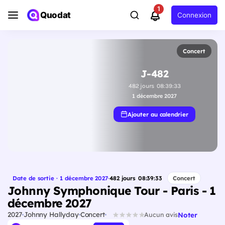
1
Quodat
Connexion
Concert
J-482
482
jours
08
:
39
:
32
1 décembre 2027
Ajouter au calendrier
Date de sortie · 1 décembre 2027
·
482
jours
08
:
39
:
32
Concert
Johnny Symphonique Tour - Paris - 1
décembre 2027
2027
Johnny Hallyday
Concert
Noter
Aucun avis