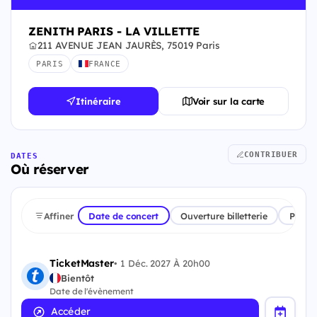
ZENITH PARIS - LA VILLETTE
211 AVENUE JEAN JAURÈS, 75019 Paris
PARIS
FRANCE
Itinéraire
Voir sur la carte
CONTRIBUER
DATES
Où réserver
Affiner
Date de concert
Ouverture billetterie
Plate
TicketMaster
•
1 Déc. 2027 À 20h00
Bientôt
Date de l'évènement
Accéder