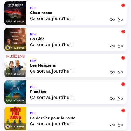
Film
Cisza nocna
Ça sort aujourd'hui !
0
0
+2 autres
Film
La Gifle
Ça sort aujourd'hui !
0
0
+2 autres
Film
Les Musiciens
Ça sort aujourd'hui !
0
0
+2 autres
Film
Planètes
Ça sort aujourd'hui !
0
0
+2 autres
Film
Le dernier pour la route
Ça sort aujourd'hui !
0
0
+2 autres