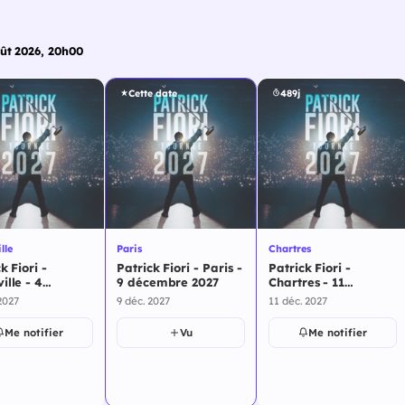
ût 2026, 20h00
Cette date
489j
lle
Paris
Chartres
k Fiori -
Patrick Fiori - Paris -
Patrick Fiori -
ille - 4
9 décembre 2027
Chartres - 11
bre 2027
décembre 2027
2027
9 déc. 2027
11 déc. 2027
Me notifier
Vu
Me notifier