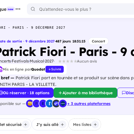
que
new
ORI - PARIS - 9 DÉCEMBRE 2027
ate de sortie · 9 décembre 2027
·
487
jours
18
:
31
:
14
Concert
Patrick Fiori - Paris - 
ncerts
Festivals
Musical
2027
Aucun avis
Mis en ligne par
Quodat
Suivre
 bref —
Patrick Fiori part en tournée et se produit sur scène dans p
NITH PARIS - LA VILLETTE.
Où réserver · 18 options
Ajouter à ma bibliothèque
Disc
sponible sur —
+ 3 autres plateformes
llet sécurisé
J'y suis allé
Mes listes