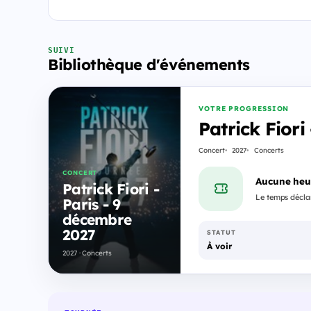
SUIVI
Bibliothèque d'événements
VOTRE PROGRESSION
Patrick Fiori
Concert
2027
Concerts
CONCERT
Aucune heu
Patrick Fiori -
Le temps déclar
Paris - 9
décembre
2027
STATUT
À voir
2027 · Concerts