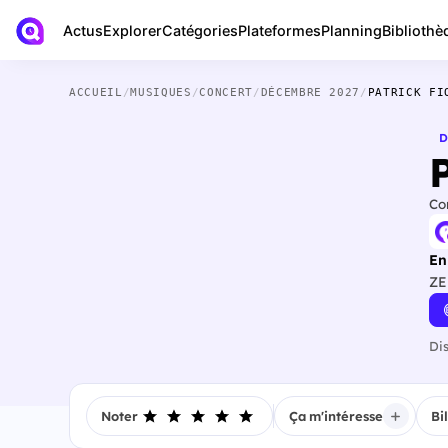
Actus
Bibliothè
Explorer
Catégories
Plateformes
Planning
ACCUEIL
/
MUSIQUES
/
CONCERT
/
DÉCEMBRE 2027
/
PATRICK FI
D
Co
En
ZE
Di
Noter
Ça m'intéresse
Bi