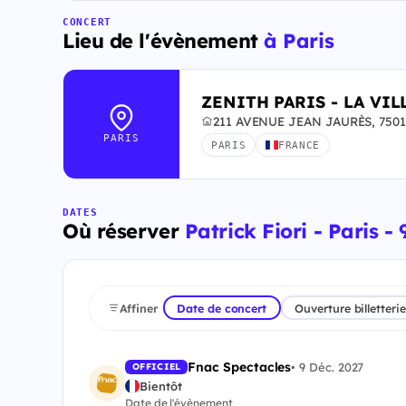
CONCERT
Lieu de l'évènement
à Paris
ZENITH PARIS - LA VIL
211 AVENUE JEAN JAURÈS, 75019
PARIS
PARIS
FRANCE
DATES
Où réserver
Patrick Fiori - Paris 
Affiner
Date de concert
Ouverture billetterie
Fnac Spectacles
•
9 Déc. 2027
OFFICIEL
Bientôt
Date de l'évènement