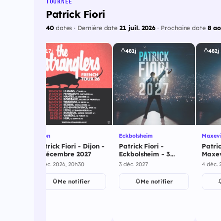
TOURNÉE
Patrick Fiori
40
dates · Dernière date
21 juil. 2026
· Prochaine date
8 ao
117j
481j
482j
Dijon
Eckbolsheim
Maxevi
 Zénith
Patrick Fiori - Dijon -
Patrick Fiori -
Patric
2 décembre 2027
Eckbolsheim - 3
Maxev
7
décembre 2027
décem
3 déc. 2026, 20h30
3 déc. 2027
4 déc. 
ier
Me notifier
Me notifier