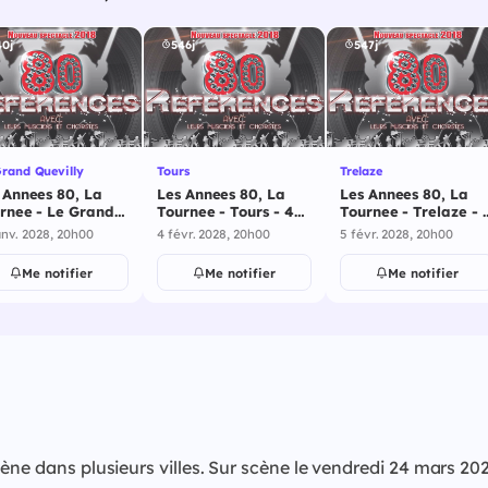
40j
546j
547j
rand Quevilly
Tours
Trelaze
 Annees 80, La
Les Annees 80, La
Les Annees 80, La
rnee - Le Grand
Tournee - Tours - 4
Tournee - Trelaze - 
villy - 29 janvier
février 2028
février 2028
anv. 2028, 20h00
4 févr. 2028, 20h00
5 févr. 2028, 20h00
8
Me notifier
Me notifier
Me notifier
cène dans plusieurs villes. Sur scène le vendredi 24 mars 