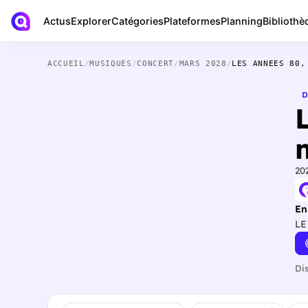
Actus
Bibliothè
Explorer
Catégories
Plateformes
Planning
ACCUEIL
/
MUSIQUES
/
CONCERT
/
MARS 2028
/
LES ANNEES 80,
D
20
En
LE
Di