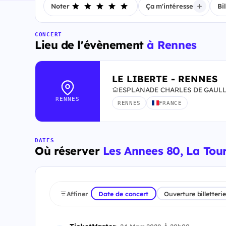
Noter
Ça m'intéresse
Bi
CONCERT
Lieu de l'évènement
à Rennes
LE LIBERTE - RENNES
ESPLANADE CHARLES DE GAULLE
RENNES
RENNES
FRANCE
DATES
Où réserver
Les Annees 80, La Tou
Affiner
Date de concert
Ouverture billetterie