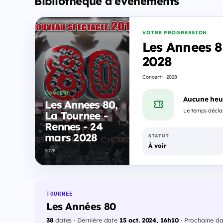
Bibliothèque d'événements
VOTRE PROGRESSION
Les Annees 8
2028
Concert
2028
CONCERT
Aucune heu
Les Annees 80,
Le temps déclar
La Tournee -
Rennes - 24
mars 2028
STATUT
À voir
2028
TOURNÉE
Les Années 80
38
dates · Dernière date
15 oct. 2024, 16h10
· Prochaine d