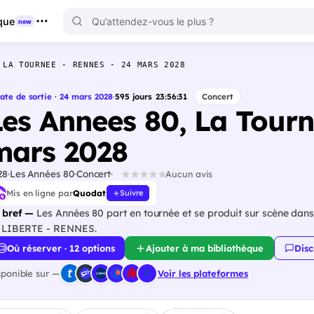
que
new
 LA TOURNEE - RENNES - 24 MARS 2028
ate de sortie · 24 mars 2028
·
595
jours
23
:
56
:
30
Concert
Les Annees 80, La Tourn
mars 2028
28
Les Années 80
Concert
Aucun avis
Mis en ligne par
Quodat
Suivre
 bref —
Les Années 80 part en tournée et se produit sur scène dans 
 LIBERTE - RENNES.
Où réserver · 12 options
Ajouter à ma bibliothèque
Disc
sponible sur —
Voir les plateformes