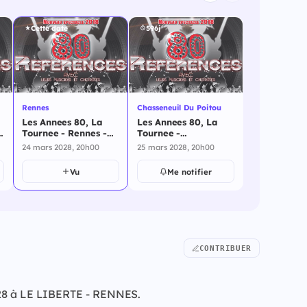
Cette date
596j
Rennes
Chasseneuil Du Poitou
Les Annees 80, La
Les Annees 80, La
5
Tournee - Rennes -
Tournee -
24 mars 2028
Chasseneuil Du
24 mars 2028, 20h00
25 mars 2028, 20h00
Poitou - 25 mars
2028
Vu
Me notifier
CONTRIBUER
2028 à LE LIBERTE - RENNES.