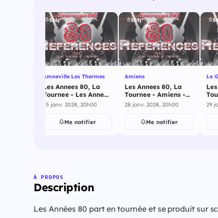
526j
539j
5
Amneville Les Thermes
Amiens
Le G
80, La
Les Annees 80, La
Les Annees 80, La
Les
es Annees
Tournee - Les Annees
Tournee - Amiens -
Tou
sheim -
80 - Amneville Les
28 janvier 2028
Que
 20h00
15 janv. 2028, 20h00
28 janv. 2028, 20h00
29 j
2028
Thermes - 15 janvier
202
2028
ifier
Me notifier
Me notifier
À PROPOS
Description
Les Années 80 part en tournée et se produit sur s