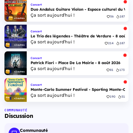
Concert
Duo Andaluz Guitare Violon - Espace culturel du Vieu
Ça sort aujourd'hui !
56
187
+2 autres
Concert
Le Trio des légendes - Théâtre de Verdure - 8 août 2
Ça sort aujourd'hui !
214
187
+2 autres
Concert
Patrick Fiori - Place De La Mairie - 8 août 2026
Ça sort aujourd'hui !
81
173
+2 autres
Concert
Monte-Carlo Summer Festival - Sporting Monte-Carlo S
Ça sort aujourd'hui !
190
51
+2 autres
COMMUNAUTÉ
Discussion
Communauté