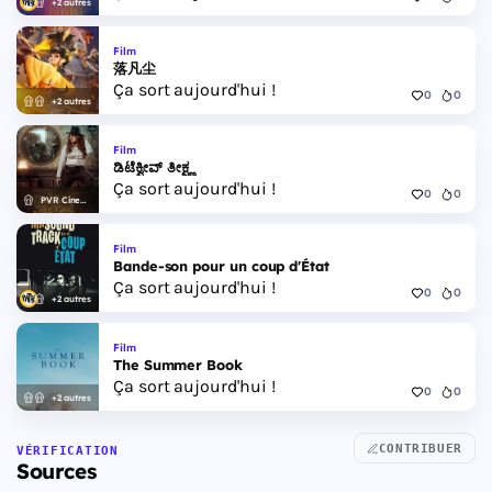
+2 autres
Film
落凡尘
Ça sort aujourd'hui !
0
0
+2 autres
Film
ಡಿಟೆಕ್ವೀವ್ ತೀಕ್ಷ್ಣ
Ça sort aujourd'hui !
0
0
PVR Cinemas
Film
Bande-son pour un coup d'État
Ça sort aujourd'hui !
0
0
+2 autres
Film
The Summer Book
Ça sort aujourd'hui !
0
0
+2 autres
CONTRIBUER
VÉRIFICATION
Sources