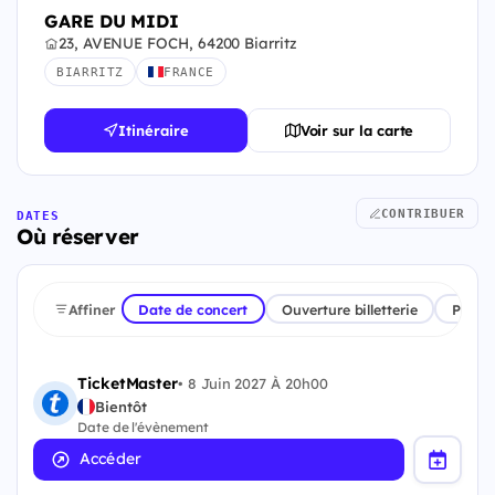
GARE DU MIDI
23, AVENUE FOCH, 64200 Biarritz
BIARRITZ
FRANCE
Itinéraire
Voir sur la carte
CONTRIBUER
DATES
Où réserver
Affiner
Date de concert
Ouverture billetterie
Plate
TicketMaster
•
8 Juin 2027 À 20h00
Bientôt
Date de l'évènement
Accéder