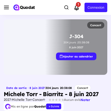
1
Quodat
Connexion
Concert
J-304
304
jours
20
:
38
:
07
8 juin 2027
Ajouter au calendrier
Date de sortie · 8 juin 2027
·
304
jours
20
:
38
:
07
Concert
Michele Torr - Biarritz - 8 juin 2027
2027
Michelle Torr
Concert
Noter
Aucun avis
Mis en ligne par
Quodat
Suivre