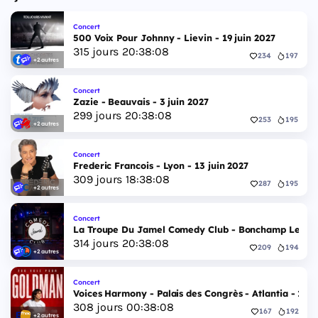
Concert
500 Voix Pour Johnny - Lievin - 19 juin 2027
315
jours
20
:
38
:
07
234
197
+2 autres
Concert
Zazie - Beauvais - 3 juin 2027
299
jours
20
:
38
:
07
253
195
+2 autres
Concert
Frederic Francois - Lyon - 13 juin 2027
309
jours
18
:
38
:
07
287
195
+2 autres
Concert
La Troupe Du Jamel Comedy Club - Bonchamp Les Lava
314
jours
20
:
38
:
07
209
194
+2 autres
Concert
Voices Harmony - Palais des Congrès - Atlantia - 12 j
308
jours
00
:
38
:
07
167
192
+2 autres