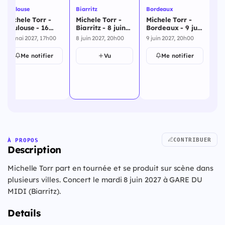
Toulouse
Biarritz
Bordeaux
Mo
Michele Torr -
Michele Torr -
Michele Torr -
Mi
Toulouse - 16
Biarritz - 8 juin
Bordeaux - 9 juin
Mo
mai 2027
2027
2027
oc
16 mai 2027, 17h00
8 juin 2027, 20h00
9 juin 2027, 20h00
2 o
Me notifier
Vu
Me notifier
CONTRIBUER
À PROPOS
Description
Michelle Torr part en tournée et se produit sur scène dans
plusieurs villes. Concert le mardi 8 juin 2027 à GARE DU
MIDI (Biarritz).
Details