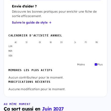
Envie d'aider ?
Découvre les bonnes pratiques pour enrichir une fiche de
sortie efficacement.
Suivre le guide de style →
CALENDRIER D'ACTIVITÉ ANNUEL
AOÛT
SEPT.
OCT.
NOV.
DÉC.
JANV.
FÉVR.
MARS
A
LUN
MER
VEN
Moins
Plus
MEMBRES LES PLUS ACTIFS
Aucun contributeur pour le moment.
MODIFICATIONS RÉCENTES
Aucune modification pour le moment.
AU MÊME MOMENT
Ça sort aussi en
Juin 2027