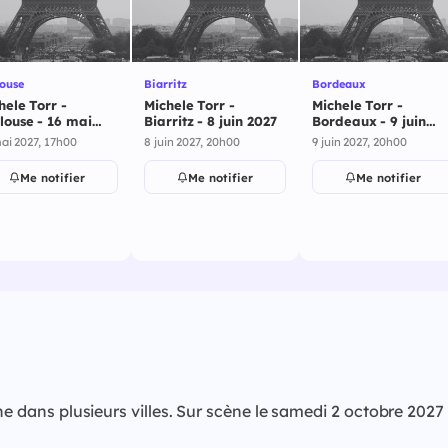
ouse
Biarritz
Bordeaux
hele Torr -
Michele Torr -
Michele Torr -
louse - 16 mai
Biarritz - 8 juin 2027
Bordeaux - 9 juin
7
2027
ai 2027, 17h00
8 juin 2027, 20h00
9 juin 2027, 20h00
Me notifier
Me notifier
Me notifier
 scène dans plusieurs villes. Sur scène le samedi 2 octo