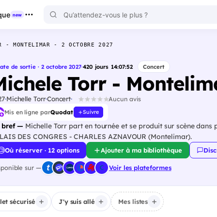
que
new
R - MONTELIMAR - 2 OCTOBRE 2027
ate de sortie · 2 octobre 2027
·
420
jours
14
:
07
:
51
Concert
Michele Torr - Montelim
27
Michelle Torr
Concert
Aucun avis
Mis en ligne par
Quodat
Suivre
 bref —
Michelle Torr part en tournée et se produit sur scène dans p
LAIS DES CONGRES - CHARLES AZNAVOUR (Montelimar).
Où réserver · 12 options
Ajouter à ma bibliothèque
Disc
sponible sur —
Voir les plateformes
llet sécurisé
J'y suis allé
Mes listes