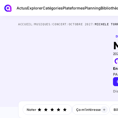
Actus
Bibliothè
Explorer
Catégories
Plateformes
Planning
ACCUEIL
/
MUSIQUES
/
CONCERT
/
OCTOBRE 2027
/
MICHELE TOR
D
20
En
PA
Di
Noter
Ça m'intéresse
Bi