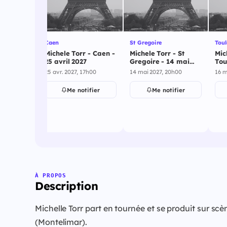
Caen
St Gregoire
Toul
Michele Torr - Caen -
Michele Torr - St
Mic
25 avril 2027
Gregoire - 14 mai
Tou
2027
202
ompiegne
25 avr. 2027, 17h00
14 mai 2027, 20h00
16 m
 -
Me notifier
Me notifier
 24 avril
20h00
ifier
À PROPOS
Description
Michelle Torr part en tournée et se produit sur
(Montelimar).