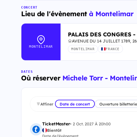
CONCERT
Lieu de l'évènement
à Montelimar
PALAIS DES CONGRES 
AVENUE DU 14 JUILLET 1789, 26
MONTELIMAR
MONTELIMAR
FRANCE
DATES
Où réserver
Michele Torr - Monteli
Affiner
Date de concert
Ouverture billetterie
TicketMaster
•
2 Oct. 2027 À 20h00
Bientôt
Date de l'évènement