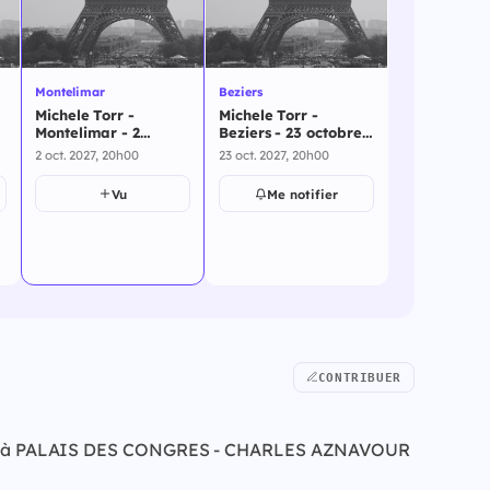
Montelimar
Beziers
Michele Torr -
Michele Torr -
Montelimar - 2
Beziers - 23 octobre
octobre 2027
2027
2 oct. 2027, 20h00
23 oct. 2027, 20h00
Vu
Me notifier
CONTRIBUER
bre 2027 à PALAIS DES CONGRES - CHARLES AZNAVOUR