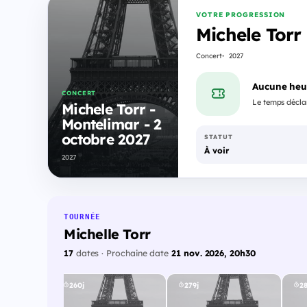
VOTRE PROGRESSION
Michele Torr
Concert
2027
Aucune heu
CONCERT
Le temps déclar
Michele Torr -
Montelimar - 2
octobre 2027
STATUT
À voir
2027
TOURNÉE
Michelle Torr
17
dates · Prochaine date
21 nov. 2026, 20h30
260j
279j
28