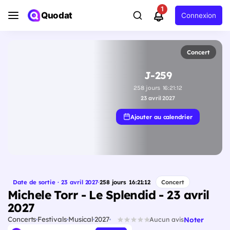
1
Quodat
Connexion
Concert
J-259
258
jours
16
:
21
:
11
23 avril 2027
Ajouter au calendrier
Date de sortie · 23 avril 2027
·
258
jours
16
:
21
:
11
Concert
Michele Torr - Le Splendid - 23 avril
2027
Concerts
Festivals
Musical
2027
Noter
Aucun avis