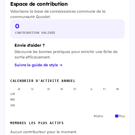
Espace de contribution
Valorisons la base de connaissances commune de la
communauté Quodat.
0
CONTRIBUTION VALIDÉE
Envie d'aider ?
Découvre les bonnes pratiques pour enrichir une fiche de
sortie efficacement.
Suivre le guide de style →
CALENDRIER D'ACTIVITÉ ANNUEL
AOÛT
SEPT.
OCT.
NOV.
DÉC.
JANV.
FÉVR.
MARS
A
LUN
MER
VEN
Moins
Plus
MEMBRES LES PLUS ACTIFS
Aucun contributeur pour le moment.