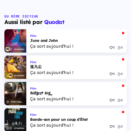
DU MÊME ÉDITEUR
Aussi listé par
Quodat
Film
June and John
Ça sort aujourd'hui !
0
0
+2 autres
Film
落凡尘
Ça sort aujourd'hui !
0
0
+2 autres
Film
ಡಿಟೆಕ್ವೀವ್ ತೀಕ್ಷ್ಣ
Ça sort aujourd'hui !
0
0
PVR Cinemas
Film
Bande-son pour un coup d'État
Ça sort aujourd'hui !
0
0
+2 autres