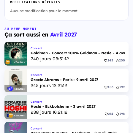
MODIFICATIONS RÉCENTES
Aucune modification pour le moment.
AU MÊME MOMENT
Ça sort aussi en
Avril 2027
Concert
Goldmen - Concert 100% Goldman - Nesle - 4 avril 2
240
jours
09
:
51
:
11
245
200
+2 autres
Concert
Gracie Abrams - Paris - 9 avril 2027
245
jours
12
:
21
:
11
103
199
+2 autres
Concert
Hoshi - Eckbolsheim - 3 avril 2027
238
jours
16
:
21
:
11
281
198
+2 autres
Concert