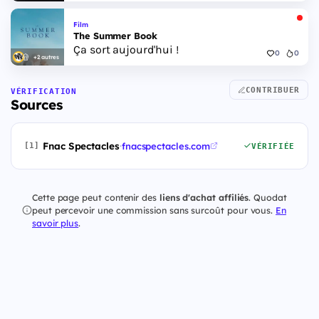
Film
The Summer Book
Ça sort aujourd'hui !
0
0
+2 autres
CONTRIBUER
VÉRIFICATION
Sources
Fnac Spectacles
·
fnacspectacles.com
[1]
VÉRIFIÉE
Cette page peut contenir des
liens d'achat affiliés
. Quodat
peut percevoir une commission sans surcoût pour vous.
En
savoir plus
.