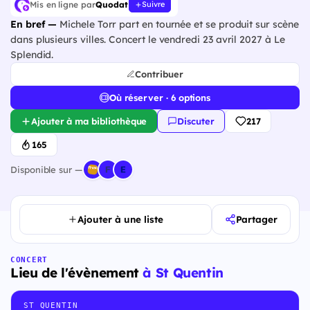
Mis en ligne par
Quodat
Suivre
En bref —
Michele Torr part en tournée et se produit sur scène
dans plusieurs villes. Concert le vendredi 23 avril 2027 à Le
Splendid.
Contribuer
Où réserver · 6 options
Ajouter à ma bibliothèque
Discuter
217
165
Disponible sur —
Ajouter à une liste
Partager
CONCERT
Lieu de l'évènement
à St Quentin
ST QUENTIN