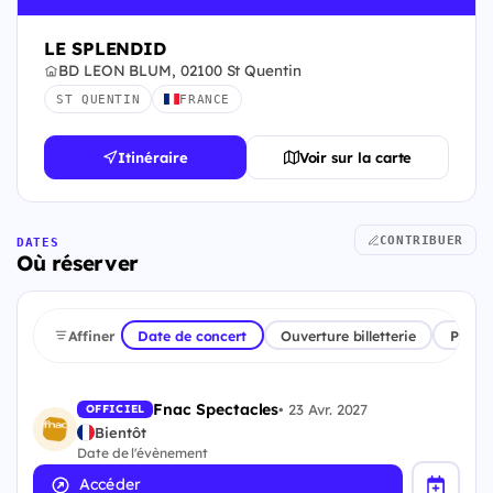
LE SPLENDID
BD LEON BLUM, 02100 St Quentin
ST QUENTIN
FRANCE
Itinéraire
Voir sur la carte
CONTRIBUER
DATES
Où réserver
Affiner
Date de concert
Ouverture billetterie
Plate
Fnac Spectacles
•
23 Avr. 2027
OFFICIEL
Bientôt
Date de l'évènement
Accéder