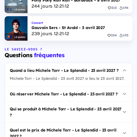
Pony Pony Run Run - Bordeaux - 8 avril 2027
244
jours
12
:
21
:
11
215
196
+2 autres
Concert
Gauvain Sers - St Avold - 3 avril 2027
239
jours
12
:
21
:
11
254
193
+2 autres
LE SAVIEZ-VOUS ?
Questions
fréquentes
Quand a lieu Michele Torr - Le Splendid - 23 avril 2027 ?
Michele Torr - Le Splendid - 23 avril 2027 a lieu le 23 avril 2027.
Où réserver Michele Torr - Le Splendid - 23 avril 2027 ?
Qui se produit à Michele Torr - Le Splendid - 23 avril 2027
?
Quel est le prix de Michele Torr - Le Splendid - 23 avril
2027 ?