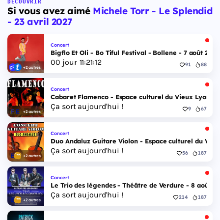
DÉCOUVRIR
Si vous avez aimé
Michele Torr - Le Splendid
- 23 avril 2027
Concert
Bigflo Et Oli - Bo Tiful Festival - Bollene - 7 août 2026
00
jour
11
:
21
:
11
91
88
+2 autres
Concert
Cabaret Flamenco - Espace culturel du Vieux Lyon - 
Ça sort aujourd'hui !
9
67
+2 autres
Concert
Duo Andaluz Guitare Violon - Espace culturel du Vieu
Ça sort aujourd'hui !
56
187
+2 autres
Concert
Le Trio des légendes - Théâtre de Verdure - 8 août 2
Ça sort aujourd'hui !
214
187
+2 autres