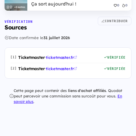
Ça sort aujourd'hui !
0
0
+2 autres
CONTRIBUER
VÉRIFICATION
Sources
Date confirmée le
31 juillet 2026
Ticketmaster
·
ticketmaster.fr
[1]
VÉRIFIÉE
Ticketmaster
·
ticketmaster.fr
[2]
VÉRIFIÉE
Cette page peut contenir des
liens d'achat affiliés
. Quodat
peut percevoir une commission sans surcoût pour vous.
En
savoir plus
.