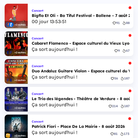
Concert
Bigflo Et Oli - Bo Tiful Festival - Bollene - 7 août 2026
00
jour
13
:
53
:
50
91
88
+2 autres
Concert
Cabaret Flamenco - Espace culturel du Vieux Lyon - 
Ça sort aujourd'hui !
9
67
+2 autres
Concert
Duo Andaluz Guitare Violon - Espace culturel du Vieu
Ça sort aujourd'hui !
56
187
+2 autres
Concert
Le Trio des légendes - Théâtre de Verdure - 8 août 2
Ça sort aujourd'hui !
214
187
+2 autres
Concert
Patrick Fiori - Place De La Mairie - 8 août 2026
Ça sort aujourd'hui !
81
173
+2 autres