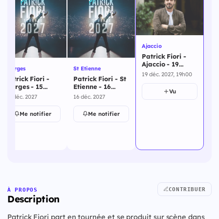
Ajaccio
Patrick Fiori -
Ajaccio - 19
Riorges
St Etienne
décembre 2027
19 déc. 2027, 19h00
Patrick Fiori -
Patrick Fiori - St
Riorges - 15
Etienne - 16
Vu
décembre 2027
décembre 2027
15 déc. 2027
16 déc. 2027
Me notifier
Me notifier
CONTRIBUER
À PROPOS
Description
Patrick Fiori part en tournée et se produit sur scène dans