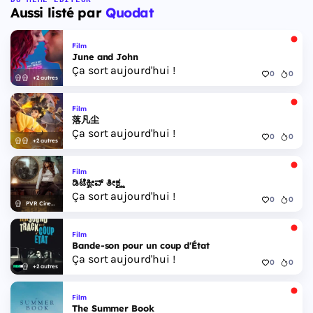
Aussi listé par
Quodat
Film
June and John
Ça sort aujourd'hui !
0
0
+2 autres
Film
落凡尘
Ça sort aujourd'hui !
0
0
+2 autres
Film
ಡಿಟೆಕ್ವೀವ್ ತೀಕ್ಷ್ಣ
Ça sort aujourd'hui !
0
0
PVR Cinemas
Film
Bande-son pour un coup d'État
Ça sort aujourd'hui !
0
0
+2 autres
Film
The Summer Book