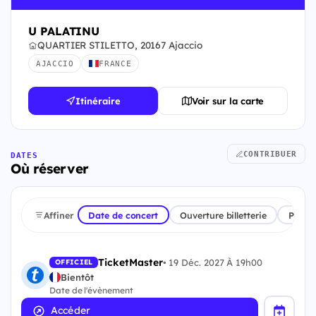
U PALATINU
QUARTIER STILETTO, 20167 Ajaccio
AJACCIO
FRANCE
Itinéraire
Voir sur la carte
CONTRIBUER
DATES
Où réserver
Affiner
Date de concert
Ouverture billetterie
Plate
TicketMaster
•
19 Déc. 2027 À 19h00
OFFICIEL
Bientôt
Date de l'évènement
Accéder