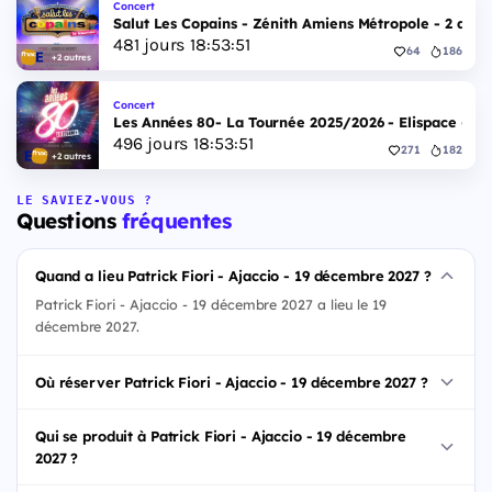
Concert
Salut Les Copains - Zénith Amiens Métropole - 2 déc
481
jours
18
:
53
:
50
64
186
+2 autres
Concert
Les Années 80- La Tournée 2025/2026 - Elispace - 1
496
jours
18
:
53
:
50
271
182
+2 autres
LE SAVIEZ-VOUS ?
Questions
fréquentes
Quand a lieu Patrick Fiori - Ajaccio - 19 décembre 2027 ?
Patrick Fiori - Ajaccio - 19 décembre 2027 a lieu le 19
décembre 2027.
Où réserver Patrick Fiori - Ajaccio - 19 décembre 2027 ?
Qui se produit à Patrick Fiori - Ajaccio - 19 décembre
2027 ?