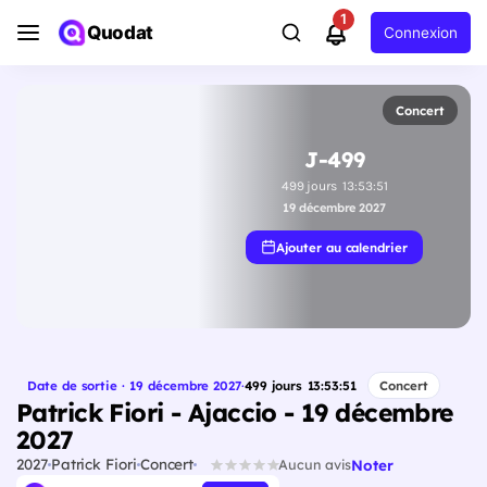
1
Quodat
Connexion
Concert
J-499
499
jours
13
:
53
:
50
19 décembre 2027
Ajouter au calendrier
Date de sortie · 19 décembre 2027
·
499
jours
13
:
53
:
50
Concert
Patrick Fiori - Ajaccio - 19 décembre
2027
2027
Patrick Fiori
Concert
Noter
Aucun avis