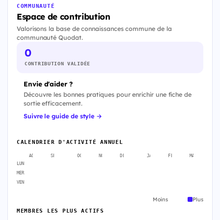
COMMUNAUTÉ
Espace de contribution
Valorisons la base de connaissances commune de la
communauté Quodat.
0
CONTRIBUTION VALIDÉE
Envie d'aider ?
Découvre les bonnes pratiques pour enrichir une fiche de
sortie efficacement.
Suivre le guide de style →
CALENDRIER D'ACTIVITÉ ANNUEL
AOÛT
SEPT.
OCT.
NOV.
DÉC.
JANV.
FÉVR.
MARS
A
LUN
MER
VEN
Moins
Plus
MEMBRES LES PLUS ACTIFS