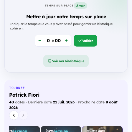
À voir
TEMPS SUR PLACE
Mettre à jour votre temps sur place
Indiquez le temps que vous y avez passé pour garder un historique
cohérent.
Valider
h
Voir ma bibliothèque
TOURNÉE
Patrick Fiori
40
dates · Dernière date
21 juil. 2026
· Prochaine date
8 août
2026
494j
495j
Cette date