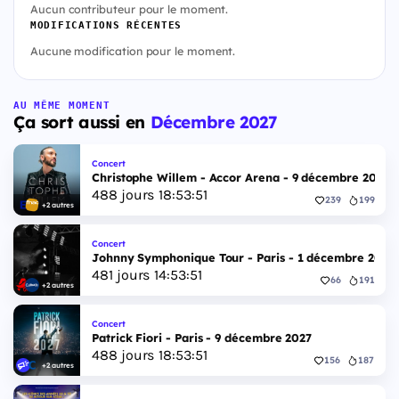
Aucun contributeur pour le moment.
MODIFICATIONS RÉCENTES
Aucune modification pour le moment.
AU MÊME MOMENT
Ça sort aussi en
Décembre 2027
Concert
Christophe Willem - Accor Arena - 9 décembre 2027
488
jours
18
:
53
:
50
239
199
+2 autres
Concert
Johnny Symphonique Tour - Paris - 1 décembre 2027
481
jours
14
:
53
:
50
66
191
+2 autres
Concert
Patrick Fiori - Paris - 9 décembre 2027
488
jours
18
:
53
:
50
156
187
+2 autres