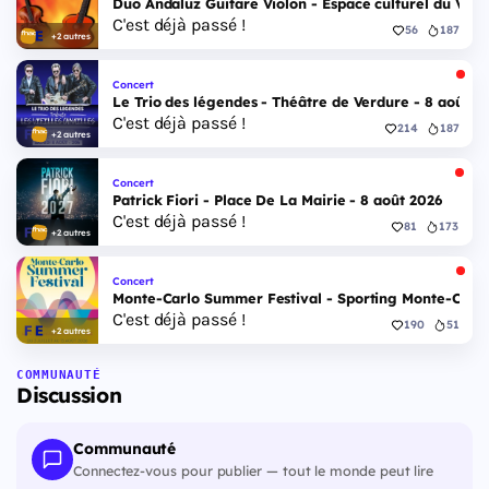
Duo Andaluz Guitare Violon - Espace culturel du Vieu
C'est déjà passé !
56
187
+2 autres
Concert
Le Trio des légendes - Théâtre de Verdure - 8 août 2
C'est déjà passé !
214
187
+2 autres
Concert
Patrick Fiori - Place De La Mairie - 8 août 2026
C'est déjà passé !
81
173
+2 autres
Concert
Monte-Carlo Summer Festival - Sporting Monte-Carlo S
C'est déjà passé !
190
51
+2 autres
COMMUNAUTÉ
Discussion
Communauté
Connectez-vous pour publier — tout le monde peut lire