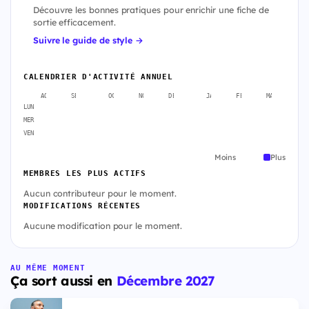
Découvre les bonnes pratiques pour enrichir une fiche de
sortie efficacement.
Suivre le guide de style →
CALENDRIER D'ACTIVITÉ ANNUEL
AOÛT
SEPT.
OCT.
NOV.
DÉC.
JANV.
FÉVR.
MARS
A
LUN
MER
VEN
Moins
Plus
MEMBRES LES PLUS ACTIFS
Aucun contributeur pour le moment.
MODIFICATIONS RÉCENTES
Aucune modification pour le moment.
AU MÊME MOMENT
Ça sort aussi en
Décembre 2027