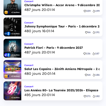
Concert
Christophe Willem - Accor Arena - 9 décembre 2027
487
jours
20
:
01
:
13
239
199
+2 autres
Concert
Johnny Symphonique Tour - Paris - 1 décembre 2027
480
jours
16
:
01
:
13
66
191
+2 autres
Concert
Patrick Fiori - Paris - 9 décembre 2027
487
jours
20
:
01
:
13
156
187
+2 autres
Concert
Salut Les Copains - Zénith Amiens Métropole - 2 déc
480
jours
20
:
01
:
13
64
186
+2 autres
Concert
Les Années 80- La Tournée 2025/2026 - Elispace - 1
495
jours
20
:
01
:
13
271
182
+2 autres