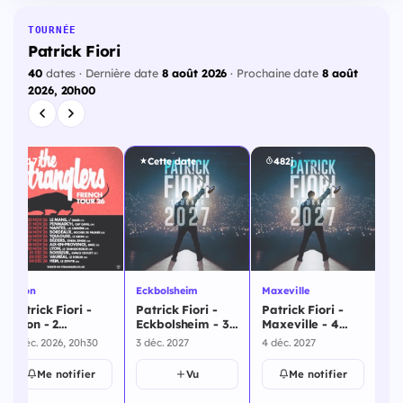
TOURNÉE
Patrick Fiori
40
dates · Dernière date
8 août 2026
· Prochaine date
8 août
2026, 20h00
117j
Cette date
482j
Dijon
Eckbolsheim
Maxeville
Par
Patrick Fiori -
Patrick Fiori -
Patrick Fiori -
Pa
Dijon - 2
Eckbolsheim - 3
Maxeville - 4
Pa
décembre 2027
décembre 2027
décembre 2027
dé
3 déc. 2026, 20h30
3 déc. 2027
4 déc. 2027
9 d
Me notifier
Vu
Me notifier