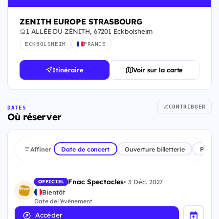
ZENITH EUROPE STRASBOURG
1 ALLÉE DU ZÉNITH, 67201 Eckbolsheim
ECKBOLSHEIM
FRANCE
Itinéraire
Voir sur la carte
CONTRIBUER
DATES
Où réserver
Affiner
Date de concert
Ouverture billetterie
Plate
Fnac Spectacles
•
3 Déc. 2027
OFFICIEL
Bientôt
Date de l'évènement
Accéder