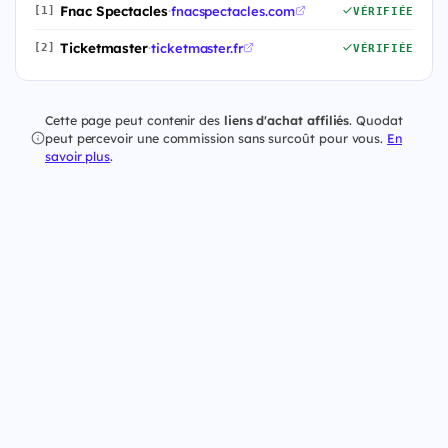
Fnac Spectacles
·
fnacspectacles.com
[1]
VÉRIFIÉE
Ticketmaster
·
ticketmaster.fr
[2]
VÉRIFIÉE
Cette page peut contenir des
liens d'achat affiliés
. Quodat
peut percevoir une commission sans surcoût pour vous.
En
savoir plus
.