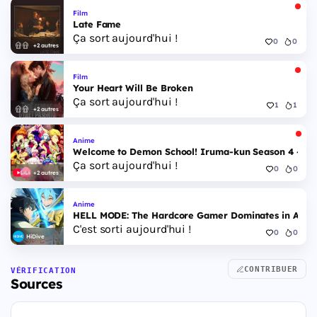
Film
Late Fame
Ça sort aujourd'hui !
0
0
+2 autres
Film
Your Heart Will Be Broken
Ça sort aujourd'hui !
1
1
+2 autres
Anime
Welcome to Demon School! Iruma-kun Season 4 - Epi
Ça sort aujourd'hui !
0
0
+2 autres
Anime
HELL MODE: The Hardcore Gamer Dominates in Anothe
C'est sorti aujourd'hui !
0
0
HiDive
CONTRIBUER
VÉRIFICATION
Sources