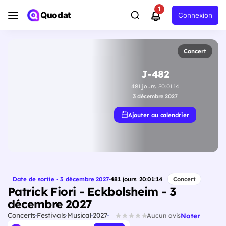
1
Quodat
Connexion
Concert
J-482
481
jours
20
:
01
:
13
3 décembre 2027
Ajouter au calendrier
Date de sortie · 3 décembre 2027
·
481
jours
20
:
01
:
13
Concert
Patrick Fiori - Eckbolsheim - 3
décembre 2027
Concerts
Festivals
Musical
2027
Noter
Aucun avis