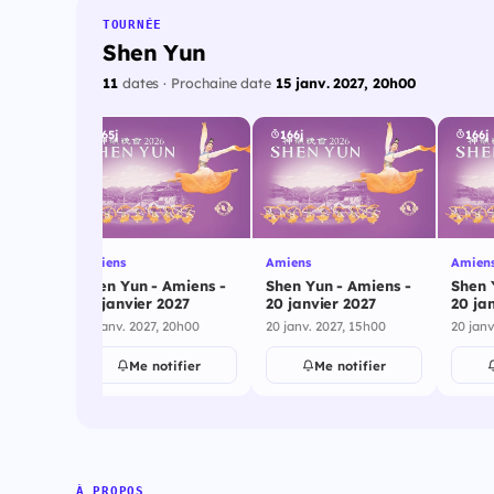
TOURNÉE
Shen Yun
11
dates · Prochaine date
15 janv. 2027, 20h00
165j
166j
166j
Amiens
Amiens
Amien
ernay -
Shen Yun - Amiens -
Shen Yun - Amiens -
Shen 
7
19 janvier 2027
20 janvier 2027
20 ja
h00
19 janv. 2027, 20h00
20 janv. 2027, 15h00
20 janv
ier
Me notifier
Me notifier
À PROPOS