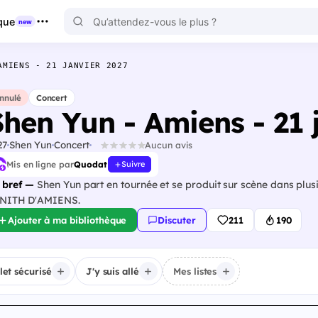
que
new
AMIENS - 21 JANVIER 2027
nnulé
Concert
Shen Yun - Amiens - 21 
27
Shen Yun
Concert
Aucun avis
Mis en ligne par
Quodat
Suivre
 bref —
Shen Yun part en tournée et se produit sur scène dans plusi
NITH D'AMIENS.
Ajouter à ma bibliothèque
Discuter
211
190
llet sécurisé
J'y suis allé
Mes listes