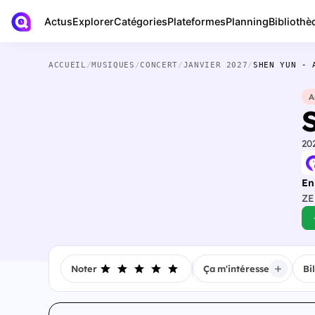
Actus
Bibliothè
Explorer
Catégories
Plateformes
Planning
ACCUEIL
/
MUSIQUES
/
CONCERT
/
JANVIER 2027
/
SHEN YUN - 
A
20
En
ZE
Noter
Ça m'intéresse
Bi