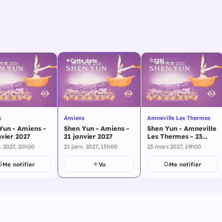
Cette date
228j
s
Amiens
Amneville Les Thermes
Yun - Amiens -
Shen Yun - Amiens -
Shen Yun - Amneville
nvier 2027
21 janvier 2027
Les Thermes - 23
mars 2027
. 2027, 20h00
21 janv. 2027, 15h00
23 mars 2027, 19h00
Me notifier
Vu
Me notifier