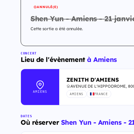
ANNULÉ(E)
Shen Yun - Amiens - 21 janvi
Cette sortie a été annulée.
CONCERT
Lieu de l'évènement
à Amiens
ZENITH D'AMIENS
AVENUE DE L'HIPPODROME, 800
AMIENS
AMIENS
FRANCE
DATES
Où réserver
Shen Yun - Amiens - 21