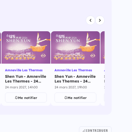
229j
229j
230j
Amneville Les Thermes
Amneville Les Thermes
Amneville Les T
Shen Yun - Amneville
Shen Yun - Amneville
Shen Yun - Am
Les Thermes - 24
Les Thermes - 24
Les Thermes -
mars 2027
mars 2027
mars 2027
24 mars 2027, 14h00
24 mars 2027, 19h00
25 mars 2027, 14
Me notifier
Me notifier
Me notif
CONTRIBUER