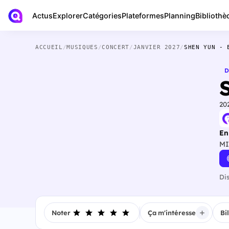
Actus
Bibliothè
Explorer
Catégories
Plateformes
Planning
ACCUEIL
/
MUSIQUES
/
CONCERT
/
JANVIER 2027
/
SHEN YUN - 
D
20
En
MI
Di
Noter
Ça m'intéresse
Bi