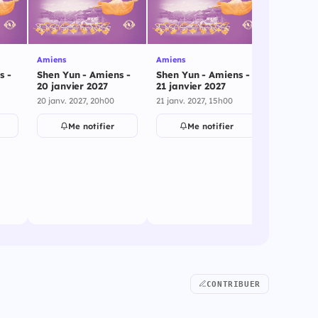
Amiens
Amiens
Amneville
s -
Shen Yun - Amiens -
Shen Yun - Amiens -
Shen Yun
20 janvier 2027
21 janvier 2027
Les Ther
mars 202
20 janv. 2027, 20h00
21 janv. 2027, 15h00
23 mars 20
Me notifier
Me notifier
Me
CONTRIBUER