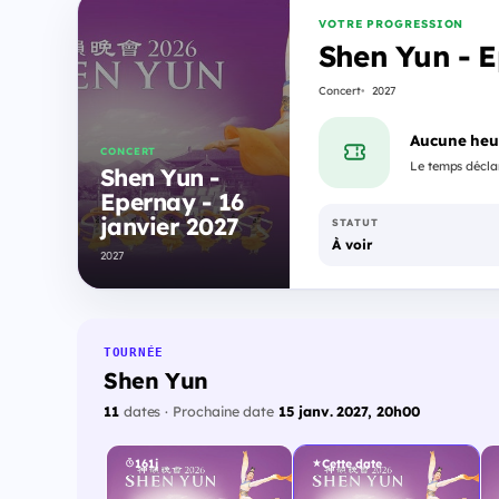
VOTRE PROGRESSION
Shen Yun - E
Concert
2027
Aucune heu
CONCERT
Le temps déclar
Shen Yun -
Epernay - 16
janvier 2027
STATUT
À voir
2027
TOURNÉE
Shen Yun
11
dates · Prochaine date
15 janv. 2027, 20h00
161j
Cette date