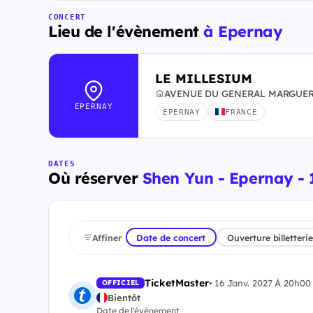
CONCERT
Lieu de l'évènement
à Epernay
LE MILLESIUM
AVENUE DU GENERAL MARGUERI
EPERNAY
EPERNAY
FRANCE
DATES
Où réserver
Shen Yun - Epernay - 
Affiner
Date de concert
Ouverture billetterie
TicketMaster
•
16 Janv. 2027 À 20h00
OFFICIEL
Bientôt
Date de l'évènement