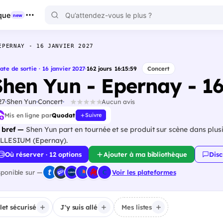
que
new
EPERNAY - 16 JANVIER 2027
ate de sortie · 16 janvier 2027
·
162
jours
16
:
15
:
58
Concert
Shen Yun - Epernay - 16
27
Shen Yun
Concert
Aucun avis
Mis en ligne par
Quodat
Suivre
 bref —
Shen Yun part en tournée et se produit sur scène dans plusi
LLESIUM (Epernay).
Où réserver · 12 options
Ajouter à ma bibliothèque
Disc
sponible sur —
Voir les plateformes
llet sécurisé
J'y suis allé
Mes listes