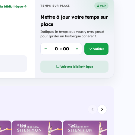
À voir
TEMPS SUR PLACE
a bibliothèque
Mettre à jour votre temps sur
place
Indiquez le temps que vous y avez passé
pour garder un historique cohérent.
Valider
h
Voir ma bibliothèque
166j
167j
228j