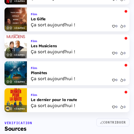
+2 autres
Film
La Gifle
Ça sort aujourd'hui !
0
0
+2 autres
Film
Les Musiciens
Ça sort aujourd'hui !
0
0
+2 autres
Film
Planètes
Ça sort aujourd'hui !
0
0
+2 autres
Film
Le dernier pour la route
Ça sort aujourd'hui !
0
0
+2 autres
CONTRIBUER
VÉRIFICATION
Sources