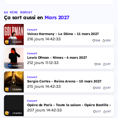
AU MÊME MOMENT
Ça sort aussi en
Mars 2027
Concert
Voices Harmony - Le Dôme - 11 mars 2027
216
jours
14
:
42
:
32
268
200
+2 autres
Concert
Lewis Ofman - Nimes - 6 mars 2027
212
jours
11
:
12
:
32
28
197
+2 autres
Concert
Sergio Cortes - Reims Arena - 10 mars 2027
215
jours
14
:
42
:
32
233
197
+2 autres
Concert
Opéra de Paris - Toute la saison - Opéra Bastille - 2 
207
jours
14
:
42
:
32
177
197
+2 autres