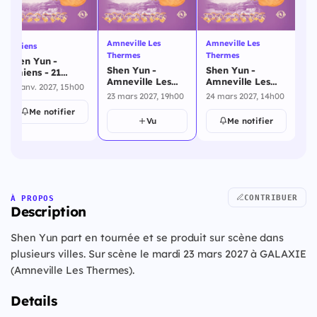
Amneville Les
Amneville Les
Am
Amiens
Thermes
Thermes
Th
Shen Yun -
Shen Yun -
Shen Yun -
Sh
Amiens - 21
Amneville Les
Amneville Les
Am
janvier 2027
21 janv. 2027, 15h00
Thermes - 23
Thermes - 24
Th
23 mars 2027, 19h00
24 mars 2027, 14h00
24
mars 2027
mars 2027
ma
Me notifier
Vu
Me notifier
CONTRIBUER
À PROPOS
Description
Shen Yun part en tournée et se produit sur scène dans
plusieurs villes. Sur scène le mardi 23 mars 2027 à GALAXIE
(Amneville Les Thermes).
Details