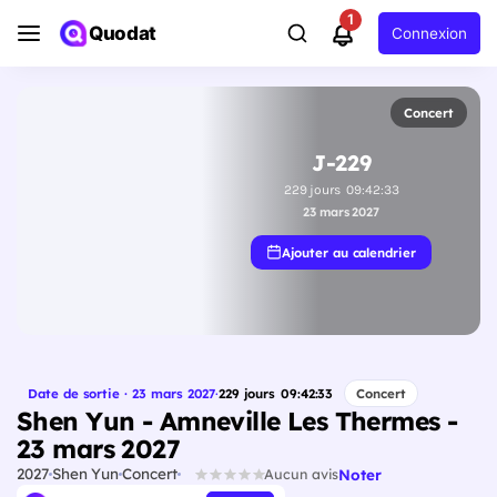
1
Quodat
Connexion
Concert
J-229
229
jours
09
:
42
:
32
23 mars 2027
Ajouter au calendrier
Date de sortie · 23 mars 2027
·
229
jours
09
:
42
:
32
Concert
Shen Yun - Amneville Les Thermes -
23 mars 2027
2027
Shen Yun
Concert
Noter
Aucun avis