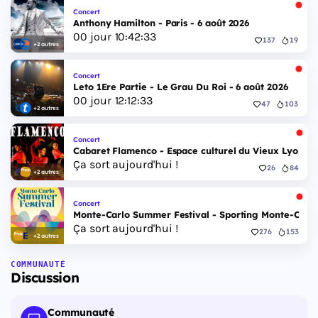
Concert
Anthony Hamilton - Paris - 6 août 2026
00
jour
10
:
42
:
32
137
19
+2 autres
Concert
Leto 1Ere Partie - Le Grau Du Roi - 6 août 2026
00
jour
12
:
12
:
32
47
103
+2 autres
Concert
Cabaret Flamenco - Espace culturel du Vieux Lyon - 
Ça sort aujourd'hui !
26
84
+2 autres
Concert
Monte-Carlo Summer Festival - Sporting Monte-Carlo S
Ça sort aujourd'hui !
276
153
+2 autres
COMMUNAUTÉ
Discussion
Communauté