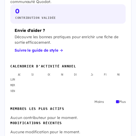
communauté Quodat.
0
CONTRIBUTION VALIDÉE
Envie d'aider ?
Découvre les bonnes pratiques pour enrichir une fiche de
sortie efficacement.
Suivre le guide de style →
CALENDRIER D'ACTIVITÉ ANNUEL
AOÛT
SEPT.
OCT.
NOV.
DÉC.
JANV.
FÉVR.
MARS
A
LUN
MER
VEN
Moins
Plus
MEMBRES LES PLUS ACTIFS
Aucun contributeur pour le moment.
MODIFICATIONS RÉCENTES
Aucune modification pour le moment.