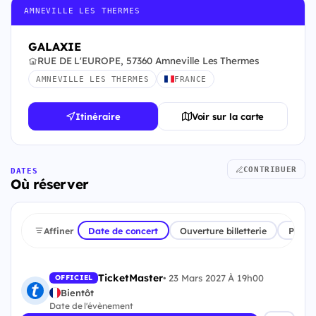
AMNEVILLE LES THERMES
GALAXIE
RUE DE L'EUROPE, 57360 Amneville Les Thermes
AMNEVILLE LES THERMES
FRANCE
Itinéraire
Voir sur la carte
CONTRIBUER
DATES
Où réserver
Affiner
Date de concert
Ouverture billetterie
Plate
TicketMaster
•
23 Mars 2027 À 19h00
OFFICIEL
Bientôt
Date de l'évènement